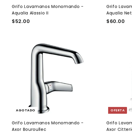
i
t
Grifo Lavamanos Monomando -
Grifo Lav
o
Aqualia Alassio II
Aqualia Ne
$52.00
$
$60.00
$
5
6
2
0
.
.
0
0
0
0
AGOTADO
OFERTA
Grifo Lavamanos Monomando -
Grifo Lav
Axor Bouroullec
Axor Citter