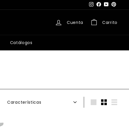
Instagram
Facebook
YouTube
Pintere
Cuenta
Carrito
Catálogos
Ordenar
Large
Small
List