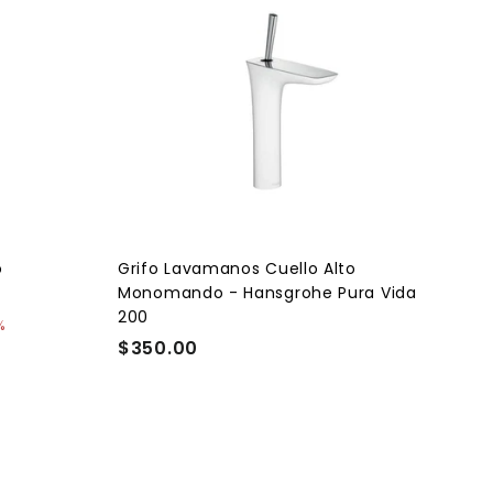
A
g
r
e
g
a
r
a
l
c
a
r
r
i
t
o
Grifo Lavamanos Cuello Alto
o
Monomando - Hansgrohe Pura Vida
200
%
$350.00
$
3
5
0
.
0