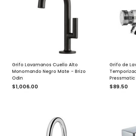
g
r
e
g
a
r
a
l
c
a
r
r
i
t
Grifo Lavamanos Cuello Alto
Grifo de L
o
Monomando Negro Mate - Brizo
Temporizad
Odin
Pressmatic
$1,006.00
$
$89.50
$
1
8
,
9
0
.
0
5
6
0
.