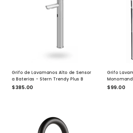
A
g
r
e
g
a
r
a
l
c
a
r
r
i
t
Grifo de Lavamanos Alto de Sensor
Grifo Lava
o
a Baterias - Stern Trendy Plus B
Monomando
$385.00
$
$99.00
$
3
9
8
9
5
.
.
0
0
0
A
0