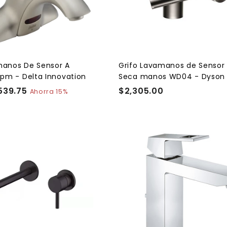
a
l
c
a
r
r
i
t
manos De Sensor A
Grifo Lavamanos de Sensor
o
Gpm - Delta Innovation
Seca manos WD04 - Dyson
539.75
$
$2,305.00
$
Ahorra 15%
5
2
3
,
9
3
.
0
A
7
5
g
r
5
.
e
0
g
a
0
r
a
l
c