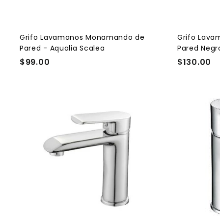
a
l
a
r
r
i
t
Grifo Lavamanos Monamando de
Grifo Lav
o
Pared - Aqualia Scalea
Pared Negr
$99.00
$
$130.00
$
9
1
9
3
.
0
0
.
A
0
0
g
r
0
e
g
a
r
a
l
c
a
r
r