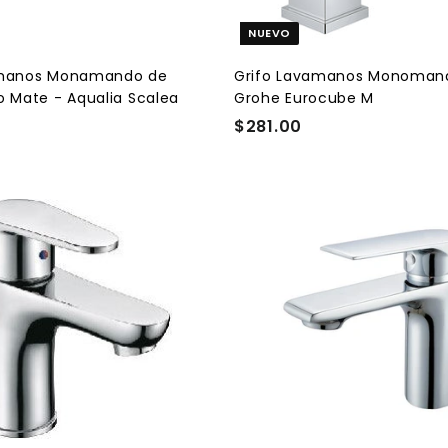
a
r
NUEVO
r
i
t
amanos Monamando de
Grifo Lavamanos Monoman
o
o Mate - Aqualia Scalea
Grohe Eurocube M
$281.00
$
2
8
1
.
A
0
g
r
0
e
g
a
r
a
l
c
a
r
r