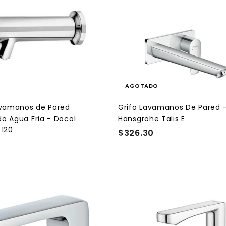
g
r
b
o
e
i
f
g
a
t
e
r
u
r
a
a
t
l
c
l
a
a
r
AGOTADO
r
i
t
avamanos de Pared
Grifo Lavamanos De Pared 
o
o Agua Fria - Docol
Hansgrohe Talis E
 120
$326.30
$
3
2
6
.
3
A
0
g
r