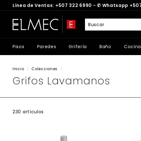
Ir
Línea de Ventas: +507 322 6990 -
✆
Whatsapp +507
directamente
diapositivas
al
E
pausa
contenido
L
M
E
Pisos
Paredes
Grifería
Baño
Cocina
C
Inicio
/
Colecciones
/
Grifos Lavamanos
230 artículos