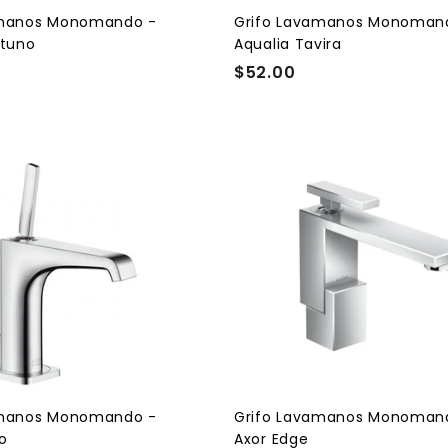
i
t
amanos Monomando -
Grifo Lavamanos Monoman
o
ttuno
Aqualia Tavira
$52.00
$
5
2
.
0
A
0
g
r
e
g
a
r
a
l
c
a
r
r
i
t
amanos Monomando -
Grifo Lavamanos Monoman
o
io
Axor Edge