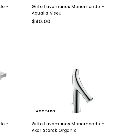
i
t
do -
Grifo Lavamanos Monomando -
o
Aqualia Viseu
$40.00
$
4
0
.
0
A
0
g
r
e
g
a
r
a
l
c
a
r
AGOTADO
r
i
t
do -
Grifo Lavamanos Monomando -
o
Axor Starck Organic