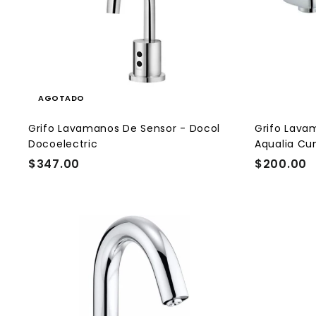
0
0
AGOTADO
Grifo Lavamanos De Sensor - Docol
Grifo Lava
Docoelectric
Aqualia Cu
$347.00
$
$200.00
$
3
2
4
0
7
0
.
.
0
0
0
0