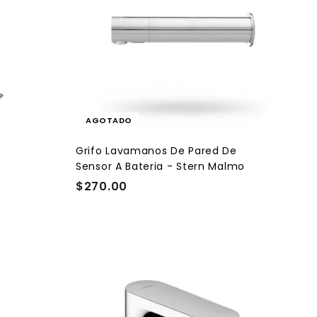
0
AGOTADO
-
Grifo Lavamanos De Pared De
Sensor A Bateria - Stern Malmo
$270.00
$
2
7
0
.
0
A
A
0
g
g
r
r