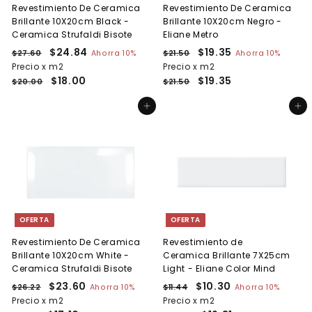
Revestimiento De Ceramica
Revestimiento De Ceramica
Brillante 10X20cm Black -
Brillante 10X20cm Negro -
Ceramica Strufaldi Bisote
Eliane Metro
P
P
$24.84
$
P
P
$19.35
$
$27.60
$
Ahorra 10%
$21.50
$
Ahorra 10%
r
r
r
r
2
2
Precio x m2
2
Precio x m2
1
e
7
e
e
1
e
$18.00
$19.35
4
9
$20.00
$21.50
.
.
c
c
c
c
.
.
6
5
i
i
i
i
Agregar al carrito
Agregar al carrito
8
3
0
0
o
o
o
o
4
5
h
d
h
d
a
e
a
e
b
o
b
o
i
f
i
f
t
e
t
e
u
r
u
r
a
t
a
t
OFERTA
OFERTA
l
a
l
a
Revestimiento De Ceramica
Revestimiento de
Brillante 10X20cm White -
Ceramica Brillante 7X25cm
Ceramica Strufaldi Bisote
Light - Eliane Color Mind
P
P
$23.60
$
P
P
$10.30
$
$26.22
$
Ahorra 10%
$11.44
$
Ahorra 10%
r
r
r
r
2
1
Precio x m2
2
Precio x m2
1
e
6
e
e
1
e