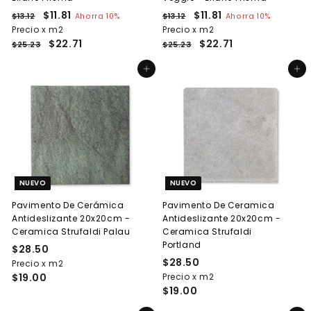
P
P
$11.81
$
P
P
$11.81
$
$13.12
$
Ahorra 10%
$13.12
$
Ahorra 10%
r
r
r
r
1
1
Precio x m2
1
Precio x m2
1
e
3
e
e
3
e
$22.71
$22.71
1
1
$25.23
$25.23
.
.
c
c
c
c
.
.
1
1
i
i
i
i
Agregar al carrito
Agregar al carrito
8
8
2
2
o
o
o
o
1
1
h
d
h
d
a
e
a
e
b
o
b
o
i
f
i
f
t
e
t
e
u
r
u
r
a
t
a
t
NUEVO
NUEVO
l
a
l
a
Pavimento De Cerámica
Pavimento De Ceramica
Antideslizante 20x20cm -
Antideslizante 20x20cm -
Ceramica Strufaldi Palau
Ceramica Strufaldi
Portland
$28.50
$
$28.50
$
Precio x m2
2
$19.00
Precio x m2
2
8
$19.00
8
.
.
5