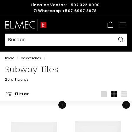
Ir
Línea de Ventas: +507 322 6990
directamente
✆
Whatsapp +507 6997 3678
diapositivas
al
pausa
contenido
E
Nave
L
M
E
Busc
C
Inicio
/
Colecciones
/
Subway Tiles
26 artículos
Filtrar
Large
Small
List
Agregar al carrito
Agregar al carrito