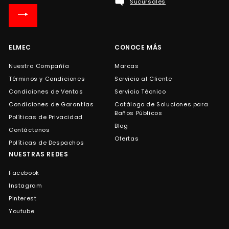
Sucursales
nuestra
lista
de
correo
ELMEC
CONOCE MÁS
Nuestra Compañía
Marcas
Términos y Condiciones
Servicio al Cliente
Condiciones de Ventas
Servicio Técnico
Condiciones de Garantías
Catálogo de Soluciones para
Baños Públicos
Políticas de Privacidad
Blog
Contáctenos
Ofertas
Políticas de Despachos
NUESTRAS REDES
Facebook
Instagram
Pinterest
Youtube