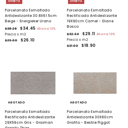
OFERTA
OFERTA
l
a
Porcelanato Esmaltado
Porcelanato Esmaltado
Antideslizante 30.8X61.5cm
Rectificado Antideslizante
Beige - Energieker Urano
19X90cm Camel - Eliane
Bosco
P
P
$34.45
$
$38.28
$
Ahorra 10%
r
r
P
P
$29.11
$
3
Precio x m2
3
$32.34
$
Ahorra 10%
e
8
e
r
r
3
$26.10
Precio x m2
2
4
$29.00
.
c
c
e
2
e
$18.90
9
$21.00
.
2
.
i
i
c
c
.
4
8
3
o
o
i
i
1
4
5
h
d
o
o
1
a
e
h
d
b
o
a
e
i
f
b
o
t
e
i
f
u
r
t
e
a
t
u
r
l
a
a
t
AGOTADO
AGOTADO
l
a
Porcelanato Esmaltado
Porcelanato Esmaltado
Rectificado Antideslizante
Antideslizante 30X60cm
29X59cm Gris - Graiman
Grafito - Bestile Piggot
Granity Thinr