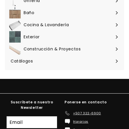
Grifería
Expandir
menú
Baño
Expandir
menú
Cocina & Lavandería
Expandir
menú
Exterior
Expandir
menú
Construcción & Proyectos
Expandir
menú
Catálogos
Suscríbete a nuestro
Ponerse en contacto
Newsletter
+507 322-6900
Suscríbete
Horarios
a