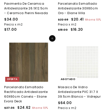
Pavimento De Ceramica
Porcelanato Esmaltado
Antideslizante 26.1X12.5cm
Antideslizante 30X60cm
- Ceramica Pierini Nevada
Oro - Eliane Villa
$34.00
$
P
P
$20.41
$
$22.68
$
Ahorra 10%
r
r
2
Precio x m2
3
Precio x m2
2
e
2
e
$17.00
$16.20
4
0
$18.00
.
c
c
.
.
6
i
i
Agregar al carrito
0
4
8
o
o
0
1
h
d
a
e
b
o
i
f
t
e
u
r
a
t
OFERTA
AGOTADO
l
a
Porcelanato Esmaltado
Mosaico De Vidrio
Rectificado Antideslizante
Antideslizante PVC 31.7 X
60X60cm Canela - Eliane
39.5cm Blanco - Vidrepur
Evora Deck
$64.00
$
P
P
$24.62
$
Precio x m2
6
$27.36
$
Ahorra 10%