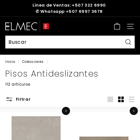
Ir
Línea de Ventas: +507 322 6990
directamente
✆
Whatsapp +507 6997 3678
diapositivas
al
pausa
contenido
E
Nave
L
M
E
Busc
C
Inicio
/
Colecciones
/
Pisos Antideslizantes
112 artículos
Filtrar
Large
Small
List
Agregar al carrito
Agregar al carrito