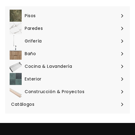
Pisos
Expandir
menú
Paredes
Expandir
menú
Grifería
Expandir
menú
Baño
Expandir
menú
Cocina & Lavandería
Expandir
menú
Exterior
Expandir
menú
Construcción & Proyectos
Expandir
menú
Catálogos