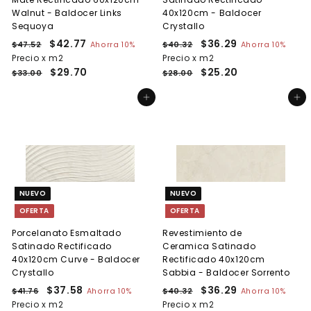
Walnut - Baldocer Links
40x120cm - Baldocer
Sequoya
Crystallo
P
P
$42.77
$
P
P
$36.29
$
$47.52
$
Ahorra 10%
$40.32
$
Ahorra 10%
r
r
r
r
4
4
Precio x m2
4
Precio x m2
3
e
7
e
e
0
e
$29.70
$25.20
2
6
$33.00
$28.00
.
.
c
c
c
c
.
.
5
3
i
i
i
i
Agregar al carrito
Agregar al carrito
7
2
2
2
o
o
o
o
7
9
h
d
h
d
a
e
a
e
b
o
b
o
i
f
i
f
t
e
t
e
u
r
u
r
NUEVO
NUEVO
a
t
a
t
OFERTA
OFERTA
l
a
l
a
Porcelanato Esmaltado
Revestimiento de
Satinado Rectificado
Ceramica Satinado
40x120cm Curve - Baldocer
Rectificado 40x120cm
Crystallo
Sabbia - Baldocer Sorrento
P
P
$37.58
$
P
P
$36.29
$
$41.76
$
Ahorra 10%
$40.32
$
Ahorra 10%
r
r
r
r
4
4
Precio x m2
3
Precio x m2
3