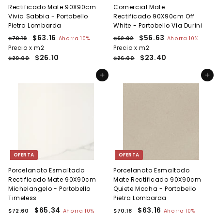
Rectificado Mate 90X90cm
Comercial Mate
Vivia Sabbia - Portobello
Rectificado 90X90cm Off
Pietra Lombarda
White - Portobello Via Durini
P
P
$63.16
$
P
P
$56.63
$
$70.18
$
Ahorra 10%
$62.92
$
Ahorra 10%
r
r
r
r
7
6
Precio x m2
6
Precio x m2
5
e
0
e
e
2
e
$26.10
$23.40
3
6
$29.00
$26.00
.
.
c
c
c
c
.
.
1
9
i
i
i
i
Agregar al carrito
Agregar al carrito
1
6
8
2
o
o
o
o
6
3
h
d
h
d
a
e
a
e
b
o
b
o
i
f
i
f
t
e
t
e
u
r
u
r
a
t
a
t
OFERTA
OFERTA
l
a
l
a
Porcelanato Esmaltado
Porcelanato Esmaltado
Rectificado Mate 90X90cm
Mate Rectificado 90X90cm
Michelangelo - Portobello
Quiete Mocha - Portobello
Timeless
Pietra Lombarda
P
P
$65.34
$
P
P
$63.16
$
$72.60
$
Ahorra 10%
$70.18
$
Ahorra 10%