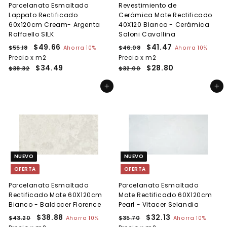
Porcelanato Esmaltado
Revestimiento de
Lappato Rectificado
Cerámica Mate Rectificado
60x120cm Cream- Argenta
40X120 Blanco - Cerámica
Raffaello SILK
Saloni Cavallina
P
P
$49.66
$
P
P
$41.47
$
$55.18
$
Ahorra 10%
$46.08
$
Ahorra 10%
r
r
r
r
5
4
Precio x m2
4
Precio x m2
4
e
5
e
e
6
e
$34.49
$28.80
9
1
$38.32
$32.00
.
.
c
c
c
c
.
.
1
0
i
i
i
i
Agregar al carrito
Agregar al carrito
6
4
8
8
o
o
o
o
6
7
h
d
h
d
a
e
a
e
b
o
b
o
i
f
i
f
t
e
t
e
u
r
u
r
NUEVO
NUEVO
a
t
a
t
OFERTA
OFERTA
l
a
l
a
Porcelanato Esmaltado
Porcelanato Esmaltado
Rectificado Mate 60X120cm
Mate Rectificado 60X120cm
Bianco - Baldocer Florence
Pearl - Vitacer Selandia
P
P
$38.88
$
P
P
$32.13
$
$43.20
$
Ahorra 10%
$35.70
$
Ahorra 10%
r
r
r
r
4
3