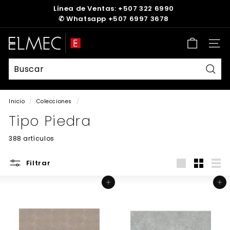
Ir
Línea de Ventas: +507 322 6990
directamente
✆
Whatsapp +507 6997 3678
diapositivas
al
pausa
contenido
E
Nave
L
M
E
Busc
C
Inicio
/
Colecciones
/
Tipo Piedra
388 artículos
Filtrar
Large
Small
List
Agregar al carrito
Agregar al carrito