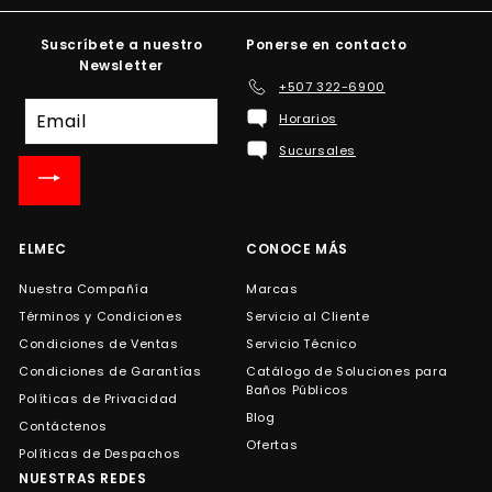
Suscríbete a nuestro
Ponerse en contacto
Newsletter
+507 322-6900
Suscríbete
Horarios
a
Sucursales
nuestra
lista
de
correo
ELMEC
CONOCE MÁS
Nuestra Compañía
Marcas
Términos y Condiciones
Servicio al Cliente
Condiciones de Ventas
Servicio Técnico
Condiciones de Garantías
Catálogo de Soluciones para
Baños Públicos
Políticas de Privacidad
Blog
Contáctenos
Ofertas
Políticas de Despachos
NUESTRAS REDES