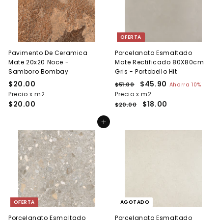
OFERTA
Pavimento De Ceramica
Porcelanato Esmaltado
Mate 20x20 Noce -
Mate Rectificado 80X80cm
Samboro Bombay
Gris - Portobello Hit
$20.00
$
P
P
$45.90
$
$51.00
$
Ahorra 10%
r
r
5
Precio x m2
2
Precio x m2
4
e
1
e
$20.00
$18.00
0
5
$20.00
.
c
c
.
.
0
i
i
Agregar al carrito
0
9
0
o
o
0
0
h
d
a
e
b
o
i
f
t
e
u
r
a
t
OFERTA
AGOTADO
l
a
Porcelanato Esmaltado
Porcelanato Esmaltado