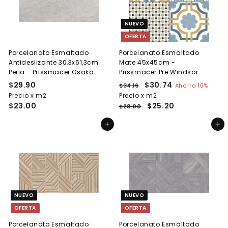
NUEVO
OFERTA
Porcelanato Esmaltado
Porcelanato Esmaltado
Antideslizante 30,3x61,3cm
Mate 45x45cm -
Perla - Prissmacer Osaka
Prissmacer Pre Windsor
$29.90
$
P
P
$30.74
$
$34.16
$
Ahorra 10%
r
r
3
Precio x m2
2
Precio x m2
3
e
4
e
$23.00
$25.20
9
0
$28.00
.
c
c
.
.
1
i
i
Agregar al carrito
Agregar al carrito
9
7
6
o
o
0
4
h
d
a
e
b
o
i
f
t
e
u
r
NUEVO
NUEVO
a
t
OFERTA
OFERTA
l
a
Porcelanato Esmaltado
Porcelanato Esmaltado