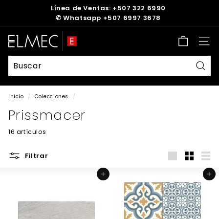
Ir
Línea de Ventas: +507 322 6990
directamente
✆
Whatsapp +507 6997 3678
diapositivas
al
pausa
contenido
E
Nave
L
M
E
Busc
C
Inicio
/
Colecciones
/
Prissmacer
16 artículos
Filtrar
Large
Small
List
Agregar al carrito
Agregar al carrito