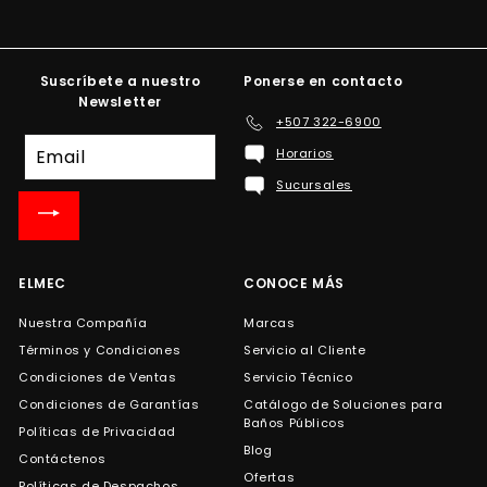
Suscríbete a nuestro
Ponerse en contacto
Newsletter
+507 322-6900
Suscríbete
Horarios
a
Sucursales
nuestra
lista
de
correo
ELMEC
CONOCE MÁS
Nuestra Compañía
Marcas
Términos y Condiciones
Servicio al Cliente
Condiciones de Ventas
Servicio Técnico
Condiciones de Garantías
Catálogo de Soluciones para
Baños Públicos
Políticas de Privacidad
Blog
Contáctenos
Ofertas
Políticas de Despachos