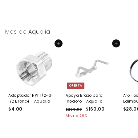
Más de
Aqualia
Agregar al carrito
Agregar al carrito
OFERTA
Adaptador NPT 1/2-G
Apoya Brazo para
Aro Toa
1/2 Bronce - Aqualia
Inodoro - Aqualia
Edimb
$4.00
$
P
P
$160.00
$
$28.0
$200.00
$
r
r
2
4
1
Ahorra 20%
e
0
e
.
6
0
c
c
0
0
.
i
i
0
.
0
o
o