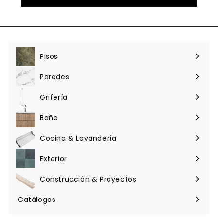
Pisos
Expandir
menú
Paredes
Expandir
menú
Grifería
Expandir
menú
Baño
Expandir
menú
Cocina & Lavandería
Expandir
menú
Exterior
Expandir
menú
Construcción & Proyectos
Expandir
menú
Catálogos