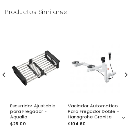
Productos Similares
le
Escurridor Ajustable
Vaciador Automatico
Re
para Fregador -
Para Fregador Doble -
E
Aqualia
Hansgrohe Granite
F
$25.00
$104.60
$