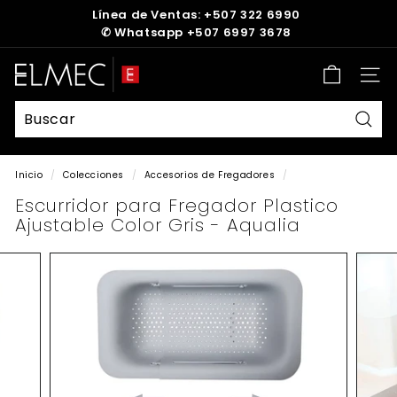
Ir
Línea de Ventas: +507 322 6990
directamente
✆
Whatsapp +507 6997 3678
diapositivas
al
pausa
contenido
E
Nave
L
M
E
Busc
C
Inicio
/
Colecciones
/
Accesorios de Fregadores
/
Escurridor para Fregador Plastico
Ajustable Color Gris - Aqualia