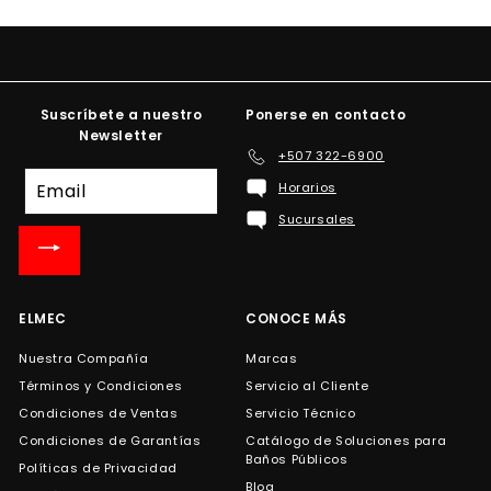
Suscríbete a nuestro
Ponerse en contacto
Newsletter
+507 322-6900
Suscríbete
Horarios
a
Sucursales
nuestra
lista
de
correo
ELMEC
CONOCE MÁS
Nuestra Compañía
Marcas
Términos y Condiciones
Servicio al Cliente
Condiciones de Ventas
Servicio Técnico
Condiciones de Garantías
Catálogo de Soluciones para
Baños Públicos
Políticas de Privacidad
Blog