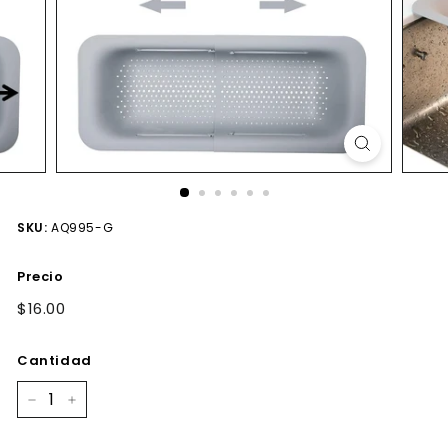
SKU:
AQ995-G
Precio
Precio
$16.00
$16.00
habitual
Cantidad
−
+