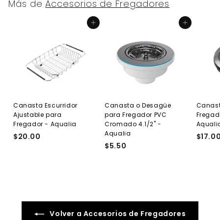
Más de
Accesorios de Fregadores
0
0
h
d
0
a
e
Agregar al carrito
Agregar al carrito
b
o
i
f
t
e
u
r
a
t
l
a
Canasta Escurridor
Canasta o Desagüe
Canast
Ajustable para
para Fregador PVC
Fregad
Fregador - Aqualia
Cromado 4.1/2" -
Aquali
Aqualia
$20.00
$
$17.0
$5.50
$
2
5
0
.
.
5
0
0
0
Volver a Accesorios de Fregadores