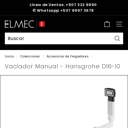
Ir
Línea de Ventas: +507 322 6990
directamente
✆
Whatsapp +507 6997 3678
diapositivas
al
pausa
contenido
E
Nave
L
M
E
Busc
C
Inicio
/
Colecciones
/
Accesorios de Fregadores
/
Vaciador Manual - Hansgrohe D16-10