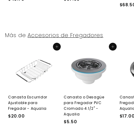
$68.5
4
3
5
7
.
.
7
8
0
0
Más de
Accesorios de Fregadores
Agregar al carrito
Agregar al carrito
Canasta Escurridor
Canasta o Desagüe
Canast
Ajustable para
para Fregador PVC
Fregad
Fregador - Aqualia
Cromado 4.1/2" -
Aquali
Aqualia
$20.00
$
$17.0
$5.50
$
2
5
0