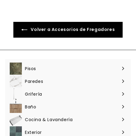
.
.
5
0
0
0
Volver a Accesorios de Fregadores
Pisos
Expandir
menú
Paredes
Expandir
menú
Grifería
Expandir
menú
Baño
Expandir
menú
Cocina & Lavandería
Expandir
menú
Exterior
Expandir