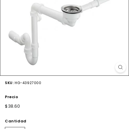
SKU:
HG-43927000
Precio
Precio
$38.60
$38.60
habitual
Cantidad