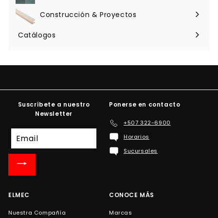
menú
Construcción & Proyectos
Expandir
menú
Catálogos
Suscríbete a nuestro
Ponerse en contacto
Newsletter
+507 322-6900
Suscríbete
Horarios
a
Sucursales
nuestra
lista
de
correo
ELMEC
CONOCE MÁS
Nuestra Compañía
Marcas