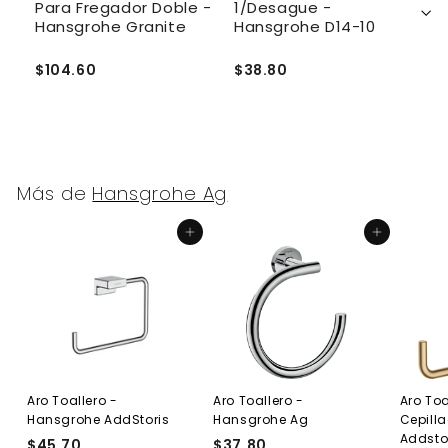
Para Fregador Doble -
1/Desague -
2
Hansgrohe Granite
Hansgrohe D14-10
H
$104.60
$38.80
$
Más de
Hansgrohe Ag
Agregar al carrito
Agregar al carrito
Aro Toallero -
Aro Toallero -
Aro Toa
Hansgrohe AddStoris
Hansgrohe Ag
Cepill
Addsto
$45.70
$
$37.80
$