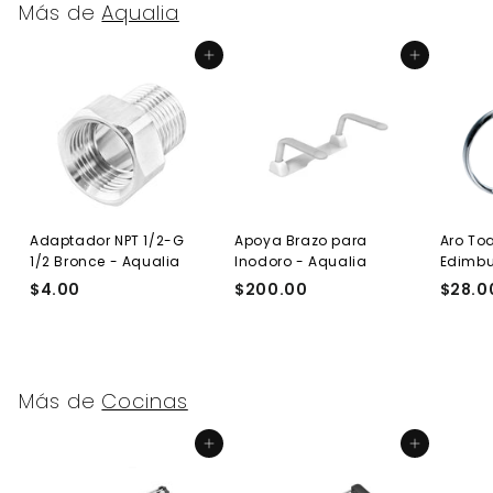
Más de
Aqualia
Agregar al carrito
Agregar al carrito
Adaptador NPT 1/2-G
Apoya Brazo para
Aro Toa
1/2 Bronce - Aqualia
Inodoro - Aqualia
Edimb
$4.00
$
$200.00
$
$28.0
4
2
.
0
0
0
0
.
Más de
Cocinas
0
0
Agregar al carrito
Agregar al carrito