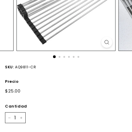
SKU:
AQ9811-CR
Precio
Precio
$25.00
$25.00
habitual
Cantidad
−
+