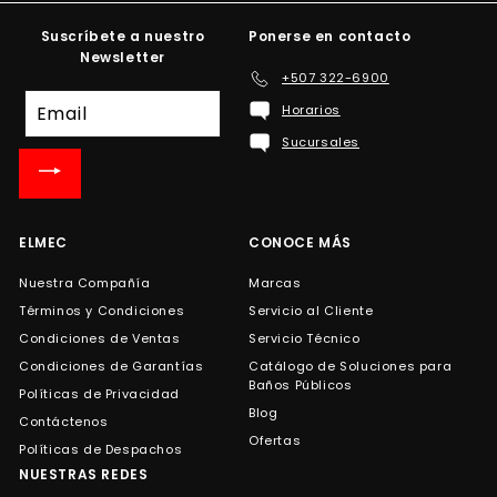
Suscríbete a nuestro
Ponerse en contacto
Newsletter
+507 322-6900
Suscríbete
Horarios
a
Sucursales
nuestra
lista
de
correo
ELMEC
CONOCE MÁS
Nuestra Compañía
Marcas
Términos y Condiciones
Servicio al Cliente
Condiciones de Ventas
Servicio Técnico
Condiciones de Garantías
Catálogo de Soluciones para
Baños Públicos
Políticas de Privacidad
Blog
Contáctenos
Ofertas
Políticas de Despachos
NUESTRAS REDES