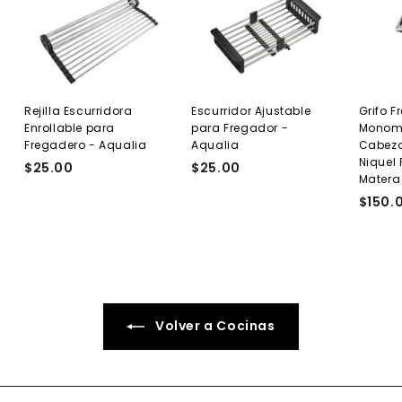
Rejilla Escurridora
Escurridor Ajustable
Grifo F
Enrollable para
para Fregador -
Monom
Fregadero - Aqualia
Aqualia
Cabezal
Niquel 
$25.00
$
$25.00
$
Matera
2
2
$150.
5
5
.
.
0
0
0
0
Volver a Cocinas