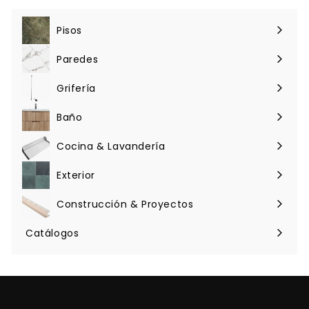
Pisos
Expandir
menú
Paredes
Expandir
menú
Grifería
Expandir
menú
Baño
Expandir
menú
Cocina & Lavandería
Expandir
menú
Exterior
Expandir
menú
Construcción & Proyectos
Expandir
menú
Catálogos