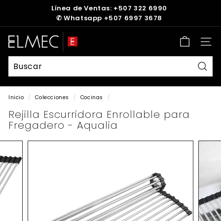
Ir
Línea de Ventas: +507 322 6990
directamente
✆
Whatsapp +507 6997 3678
diapositivas
al
pausa
contenido
E
Nave
L
M
E
Busc
C
Inicio
/
Colecciones
/
Cocinas
/
Rejilla Escurridora Enrollable para
Fregadero - Aqualia