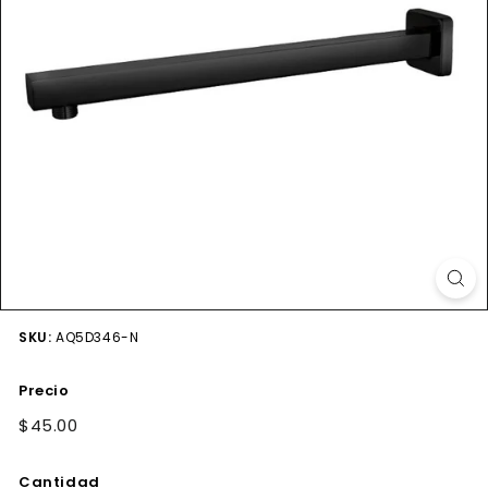
SKU:
AQ5D346-N
Precio
Precio
$45.00
$45.00
habitual
Cantidad