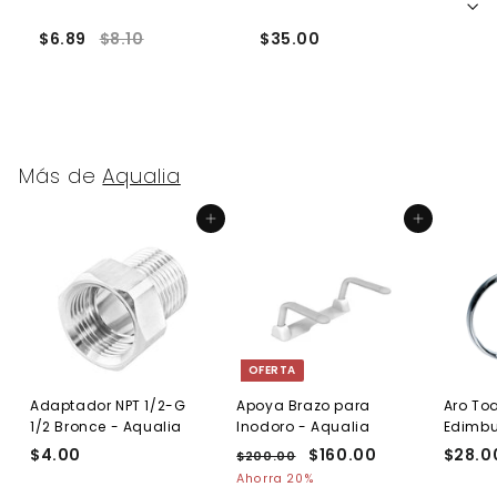
$6.89
$8.10
$35.00
$
Más de
Aqualia
Agregar al carrito
Agregar al carrito
OFERTA
Adaptador NPT 1/2-G
Apoya Brazo para
Aro Toa
1/2 Bronce - Aqualia
Inodoro - Aqualia
Edimb
$4.00
$
P
P
$160.00
$
$28.0
$200.00
$
r
r
2
4
1
Ahorra 20%
e
0
e