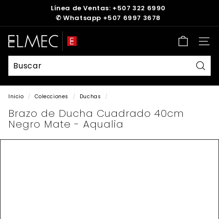
Ir
Línea de Ventas: +507 322 6990
directamente
✆
Whatsapp +507 6997 3678
diapositivas
al
pausa
contenido
E
Nave
L
M
E
Busc
C
Inicio
/
Colecciones
/
Duchas
/
Brazo de Ducha Cuadrado 40cm
Negro Mate - Aqualia