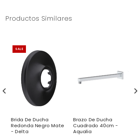
Productos Similares
SALE
Brida De Ducha
Brazo De Ducha
B
Redonda Negro Mate
Cuadrado 40cm -
P
- Delta
Aqualia
4
A