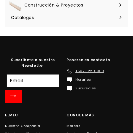
menú
Construcción & Proyectos
Expandir
menú
Catálogos
Suscríbete a nuestro
Ponerse en contacto
Newsletter
+507 322-6900
Suscríbete
Horarios
a
Sucursales
nuestra
lista
de
correo
ELMEC
CONOCE MÁS
Nuestra Compañía
Marcas