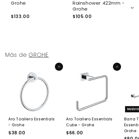
30
Grohe
Rainshower 422mm -
M
Grohe
$133.00
$105.00
$
Más de
GROHE
Agregar al carrito
Agregar al carrito
NUEV
Aro Toallero Essentials
Aro Toallero Essentials
Barra 
- Grohe
Cube - Grohe
Essenti
Grohe
$38.00
$
$66.00
$
$80.0