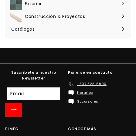
menú
Exterior
Expandir
menú
Construcción & Proyectos
Expandir
menú
Catálogos
Suscríbete a nuestro
Ponerse en contacto
Newsletter
+507 322-6900
Suscríbete
Horarios
a
Sucursales
nuestra
lista
de
correo
ELMEC
CONOCE MÁS