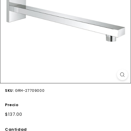
SKU:
GRH-27709000
Precio
Precio
$137.00
$137.00
habitual
Cantidad