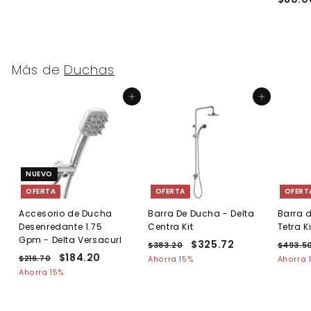
3
6
8
6
.
.
0
0
0
0
Más de
Duchas
Agregar al carrito
Agregar al carrito
NUEVO
OFERTA
OFERTA
OFERT
Accesorio de Ducha
Barra De Ducha - Delta
Barra 
Desenredante 1.75
Centra Kit
Tetra Ki
Gpm - Delta Versacurl
P
P
$325.72
$
P
$383.20
$
$493.5
P
P
$184.20
$
r
r
r
3
3
$216.70
$
Ahorra 15%
Ahorra 
r
r
e
8
e
e
2
1
Ahorra 15%
2
3
e
1
e
c
c
c
8
5
.
6
c
c
i
i
i
4
.
2
.
i
i
o
o
o