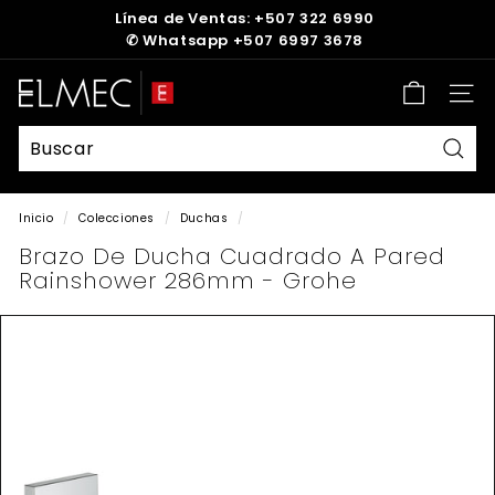
Ir
Línea de Ventas: +507 322 6990
directamente
✆
Whatsapp +507 6997 3678
diapositivas
al
pausa
contenido
E
Nave
L
M
E
Busc
C
Inicio
/
Colecciones
/
Duchas
/
Brazo De Ducha Cuadrado A Pared
Rainshower 286mm - Grohe