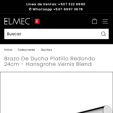
Ir
Línea de Ventas: +507 322 6990
directamente
✆
Whatsapp +507 6997 3678
diapositivas
al
pausa
contenido
E
Nave
L
M
E
Busc
C
Inicio
/
Colecciones
/
Duchas
/
Brazo De Ducha Platillo Redondo
24cm - Hansgrohe Vernis Blend