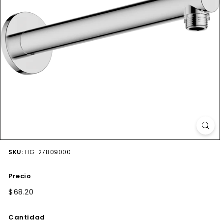
SKU:
HG-27809000
Precio
Precio
$68.20
$68.20
habitual
Cantidad