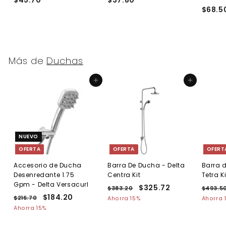
$68.5
4
3
5
7
.
.
7
8
0
0
Más de
Duchas
Agregar al carrito
Agregar al carrito
NUEVO
OFERTA
OFERTA
OFERT
Accesorio de Ducha
Barra De Ducha - Delta
Barra 
Desenredante 1.75
Centra Kit
Tetra Ki
Gpm - Delta Versacurl
P
P
$325.72
$
P
$383.20
$
$493.5
P
P
$184.20
$
r
r
r
3
3
$216.70
$
Ahorra 15%
Ahorra 
r
r
e
8
e
e
2
1
Ahorra 15%
2
3
e
1
e
c
c
c
8
5
.
6
c
c
i
i
i