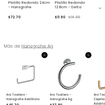
Platillo Redondo 24cm
Platillo Redondo
P
- Hansgrohe
12.8cm - Delta
2
V
$72.70
$11.90
$14.00
$
Más de
Hansgrohe Ag
Agregar al carrito
Agregar al carrito
Aro Toallero -
Aro Toallero -
Aro Toa
Hansgrohe AddStoris
Hansgrohe Ag
Cepill
Addsto
$45.70
$
$37.80
$