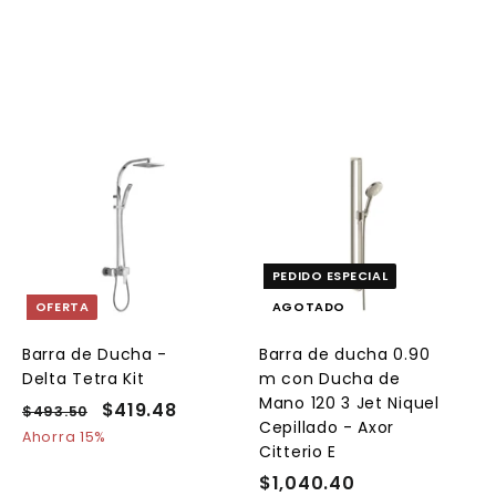
.
.
5
0
0
0
A
A
g
g
r
e
e
PEDIDO ESPECIAL
g
g
a
a
OFERTA
AGOTADO
r
a
a
l
Barra de Ducha -
Barra de ducha 0.90
c
c
Delta Tetra Kit
m con Ducha de
a
a
r
Mano 120 3 Jet Niquel
P
P
$419.48
$
$493.50
$
r
Cepillado - Axor
r
r
4
4
i
Ahorra 15%
Citterio E
t
e
9
e
1
o
o
3
c
c
$1,040.40
$
9