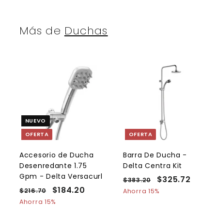
7
8
0
0
Más de
Duchas
A
g
r
r
e
NUEVO
g
a
OFERTA
OFERTA
r
r
a
l
l
Accesorio de Ducha
Barra De Ducha -
c
Desenredante 1.75
Delta Centra Kit
a
r
r
Gpm - Delta Versacurl
P
P
$325.72
$
$383.20
$
r
r
P
P
$184.20
$
r
r
3
3
$216.70
$
i
i
Ahorra 15%
t
t
r
r
e
8
e
2
1
Ahorra 15%
2
o
3
e
1
e
c
c
8
5