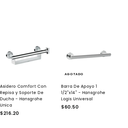
A
g
r
e
g
a
AGOTADO
r
a
l
Asidero Comfort Con
Barra De Apoyo 1
c
Repisa y Soporte De
1/2"x14" - Hansgrohe
a
r
Ducha - Hansgrohe
Logis Universal
r
Unica
$60.50
$
i
t
$216.20
$
6
o
2
0
1