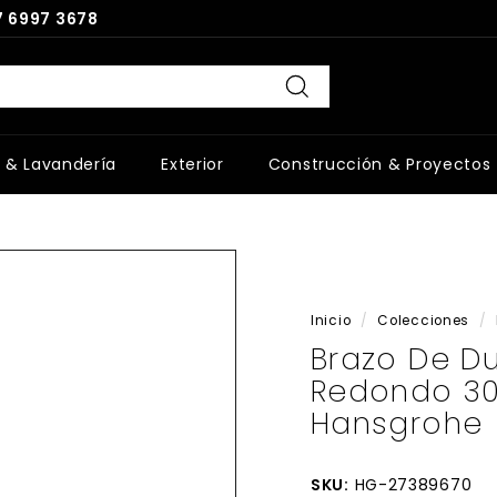
 6997 3678
Buscar
 & Lavandería
Exterior
Construcción & Proyectos
Inicio
/
Colecciones
/
Brazo De Du
Redondo 30
Hansgrohe
SKU:
HG-27389670