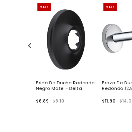
SALE
SALE
ha Platillo
Brida De Ducha Redonda
Brazo De Duc
cm -
Negro Mate - Delta
Redondo 12.
ernis Blend
$6.89
$8.10
$11.90
$14.