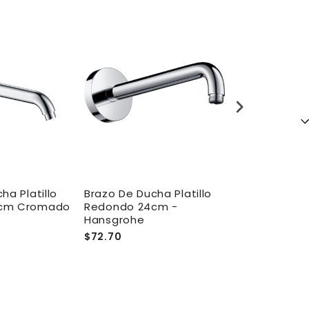
ha Platillo
Brazo De Ducha Platillo
Brazo De Duc
cm Cromado
Redondo 24cm -
Redondo 15c
Hansgrohe
$72.70
$12.95