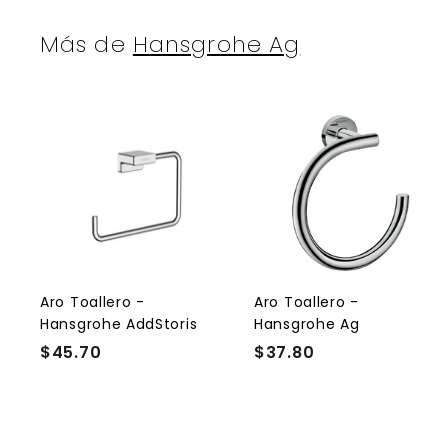
Más de
Hansgrohe Ag
A
g
r
r
e
g
a
r
r
a
l
l
Aro Toallero -
Aro Toallero -
c
Hansgrohe AddStoris
Hansgrohe Ag
a
r
r
$45.70
$
$37.80
$
r
r
4
3
i
i
t
t
5
7
o
.
.