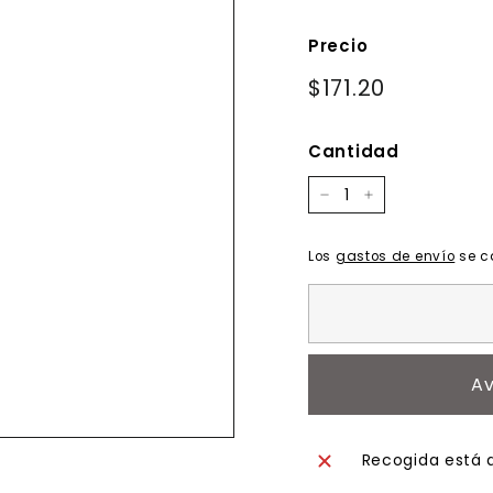
Precio
Precio
$171.20
$171.20
habitual
Cantidad
−
+
Los
gastos de envío
se c
Av
Recogida está 