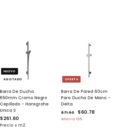
.
6
5
.
0
2
0
A
g
r
e
NUEVO
g
a
AGOTADO
OFERTA
r
a
l
Barra De Ducha
Barra De Pared 60cm
c
650mm Cromo Negro
Para Ducha De Mano -
a
r
Cepillado - Hansgrohe
Delta
r
Unica S
P
P
$60.78
$
$71.50
$
i
t
$261.60
$
r
r
7
6
Ahorra 15%
o
e
1
e
Precio x m2
2
0