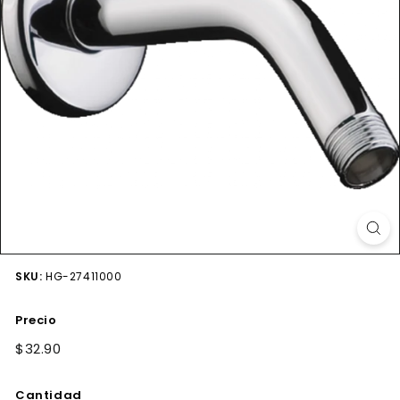
SKU:
HG-27411000
Precio
Precio
$32.90
$32.90
habitual
Cantidad