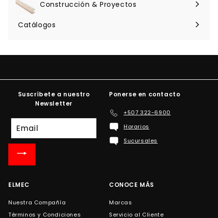
Construcción & Proyectos
Expandir
menú
Catálogos
Suscríbete a nuestro
Ponerse en contacto
Newsletter
+507 322-6900
Suscríbete
Horarios
a
Sucursales
nuestra
lista
de
correo
ELMEC
CONOCE MÁS
Nuestra Compañía
Marcas
Términos y Condiciones
Servicio al Cliente