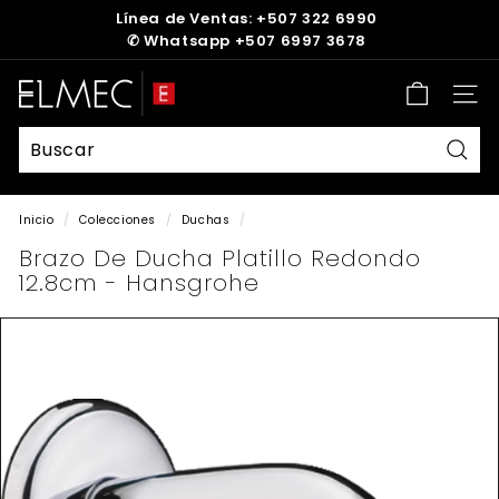
Ir
Línea de Ventas: +507 322 6990
directamente
✆
Whatsapp +507 6997 3678
diapositivas
al
pausa
contenido
E
Nave
L
M
E
Busc
C
Inicio
/
Colecciones
/
Duchas
/
Brazo De Ducha Platillo Redondo
12.8cm - Hansgrohe