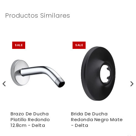
Productos Similares
SALE
SALE
Brazo De Ducha
Brida De Ducha
B
Platillo Redondo
Redonda Negro Mate
P
12.8cm - Delta
- Delta
4