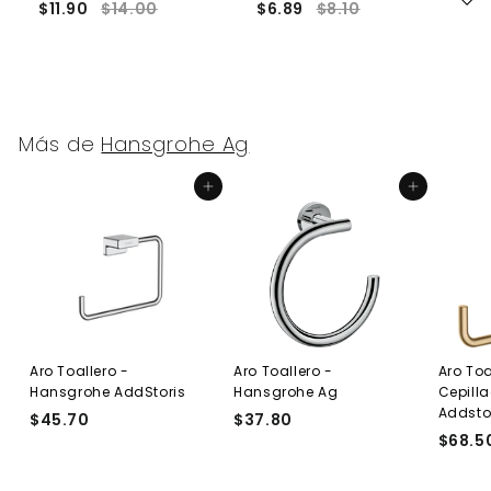
$11.90
$14.00
$6.89
$8.10
$
Más de
Hansgrohe Ag
Agregar al carrito
Agregar al carrito
Aro Toallero -
Aro Toallero -
Aro Toa
Hansgrohe AddStoris
Hansgrohe Ag
Cepill
Addsto
$45.70
$
$37.80
$
$68.5
4
3
5
7