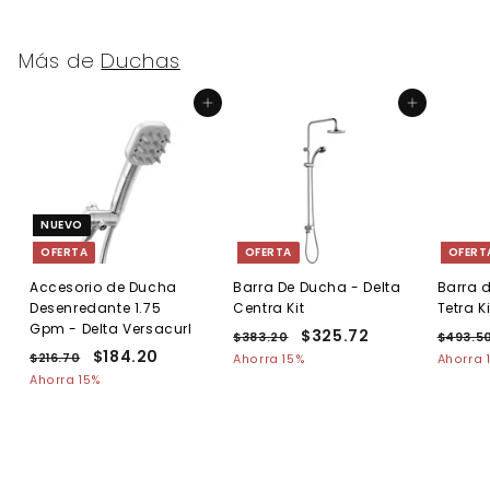
.
.
7
8
0
0
Más de
Duchas
Agregar al carrito
Agregar al carrito
NUEVO
OFERTA
OFERTA
OFERT
Accesorio de Ducha
Barra De Ducha - Delta
Barra 
Desenredante 1.75
Centra Kit
Tetra Ki
Gpm - Delta Versacurl
P
P
$325.72
$
P
$383.20
$
$493.5
P
P
$184.20
$
r
r
r
3
3
$216.70
$
Ahorra 15%
Ahorra 
r
r
e
8
e
e
2
1
Ahorra 15%
2
3
e
1
e
c
c
c
8
5
.
6
c
c
i
i
i
4
.
2
.
i
i
o
o
o
0
.
7
7
o
o
h
d
h
0
2
2
h
d
a
e
a