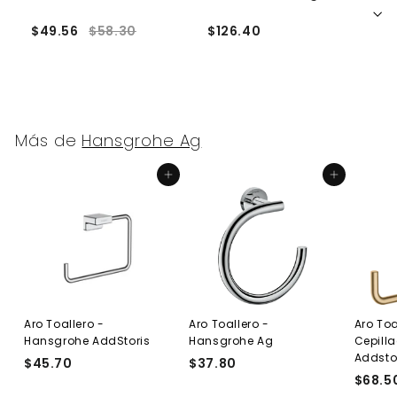
A
$49.56
$58.30
$126.40
$
Más de
Hansgrohe Ag
Agregar al carrito
Agregar al carrito
Aro Toallero -
Aro Toallero -
Aro Toa
Hansgrohe AddStoris
Hansgrohe Ag
Cepill
Addsto
$45.70
$
$37.80
$
$68.5
4
3