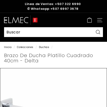
Ir
Línea de Ventas: +507 322 6990
directamente
✆
Whatsapp +507 6997 3678
diapositivas
al
pausa
contenido
E
Nave
L
M
E
Busc
C
Inicio
/
Colecciones
/
Duchas
/
Brazo De Ducha Platillo Cuadrado
40cm - Delta