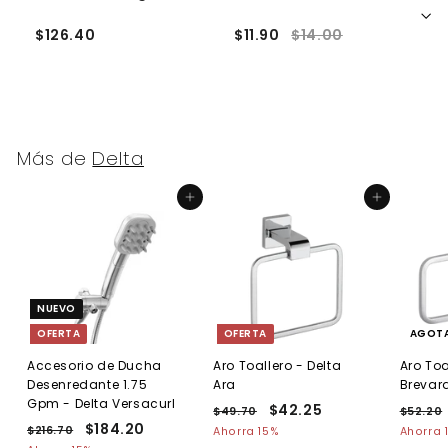
A
$126.40
$11.90
$14.00
$
Más de
Delta
Agregar al carrito
Agregar al carrito
NUEVO
OFERTA
OFERTA
AGOT
Accesorio de Ducha
Aro Toallero - Delta
Aro Toa
Desenredante 1.75
Ara
Brevar
Gpm - Delta Versacurl
P
P
$42.25
$
P
$49.70
$
$52.20
P
P
$184.20
$
r
r
r
4
4
$216.70
$
Ahorra 15%
Ahorra 
r
r
e
9
e
e
2