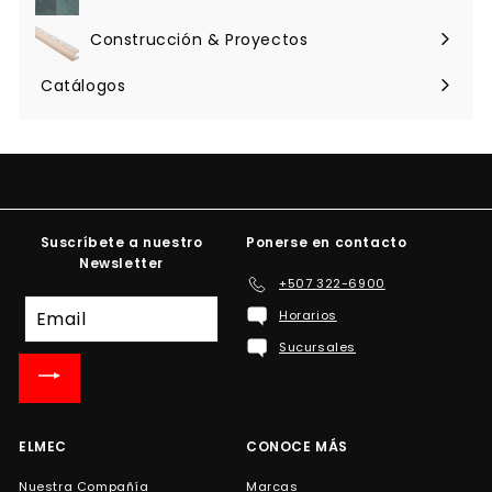
Expandir
menú
Construcción & Proyectos
Expandir
menú
Catálogos
Suscríbete a nuestro
Ponerse en contacto
Newsletter
+507 322-6900
Suscríbete
Horarios
a
Sucursales
nuestra
lista
de
correo
ELMEC
CONOCE MÁS
Nuestra Compañía
Marcas