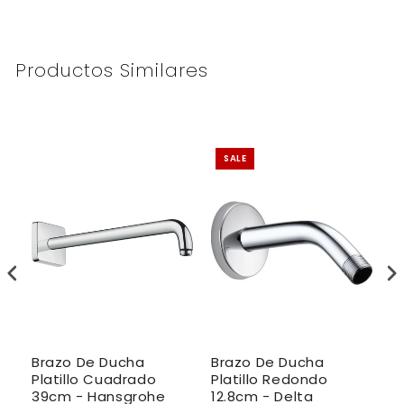
Productos Similares
SALE
Brazo De Ducha
Brazo De Ducha
B
Platillo Cuadrado
Platillo Redondo
P
39cm - Hansgrohe
12.8cm - Delta
4