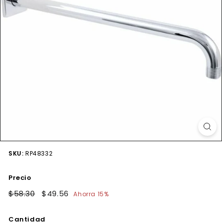
SKU:
RP48332
Precio
Precio
$58.30
$58.30
Precio
$49.56
$49.56
Ahorra 15%
habitual
de
oferta
Cantidad