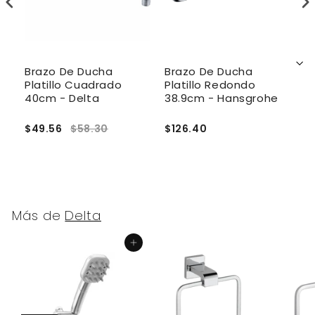
Brazo De Ducha
Brazo De Ducha
B
cm
Platillo Cuadrado
Platillo Redondo
P
40cm - Delta
38.9cm - Hansgrohe
1
$49.56
$58.30
$126.40
$
Más de
Delta
Agregar al carrito