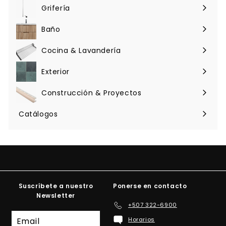
menú
Grifería
Expandir
menú
Baño
Expandir
menú
Cocina & Lavandería
Expandir
menú
Exterior
Expandir
menú
Construcción & Proyectos
Expandir
menú
Catálogos
Suscríbete a nuestro
Ponerse en contacto
Newsletter
+507 322-6900
Suscríbete
Horarios
a