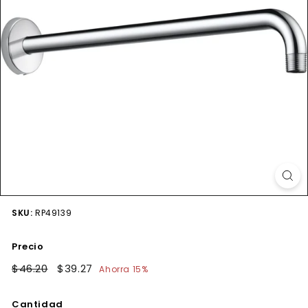
SKU:
RP49139
Precio
Precio
$46.20
$46.20
Precio
$39.27
$39.27
Ahorra 15%
habitual
de
oferta
Cantidad