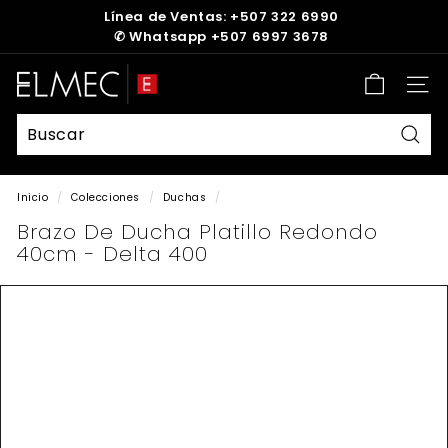
Ir
Línea de Ventas: +507 322 6990
directamente
✆
Whatsapp +507 6997 3678
diapositivas
al
pausa
contenido
E
Nave
L
M
E
Busc
C
Inicio
/
Colecciones
/
Duchas
/
Brazo De Ducha Platillo Redondo
40cm - Delta 400