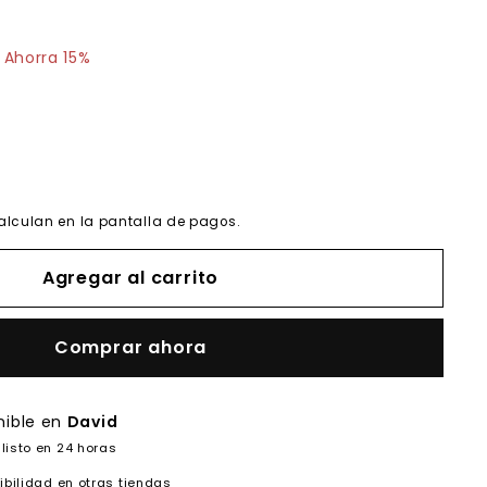
$88.40
Ahorra 15%
alculan en la pantalla de pagos.
Agregar al carrito
Comprar ahora
nible en
David
listo en 24 horas
ibilidad en otras tiendas