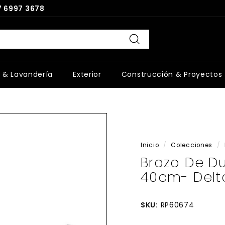
 6997 3678
Buscar
 & Lavandería
Exterior
Construcción & Proyectos
Inicio
/
Colecciones
/
Brazo De Du
40cm- Delta
SKU:
RP60674