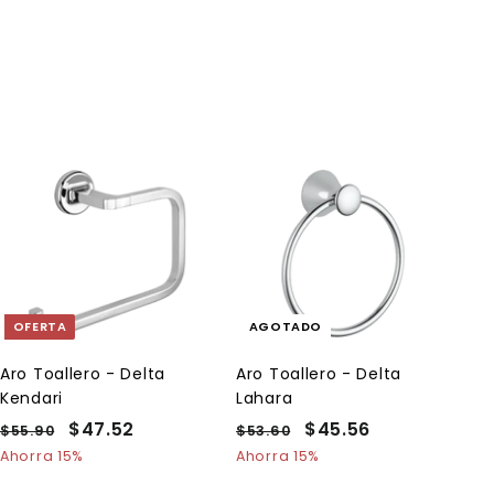
A
g
r
e
g
a
OFERTA
AGOTADO
r
a
l
Aro Toallero - Delta
Aro Toallero - Delta
c
Kendari
Lahara
a
r
P
P
$47.52
$
P
P
$45.56
$
$55.90
$
$53.60
$
r
r
r
r
r
5
5
4
4
i
Ahorra 15%
Ahorra 15%
t
e
5
e
e
3
e
7
5
o