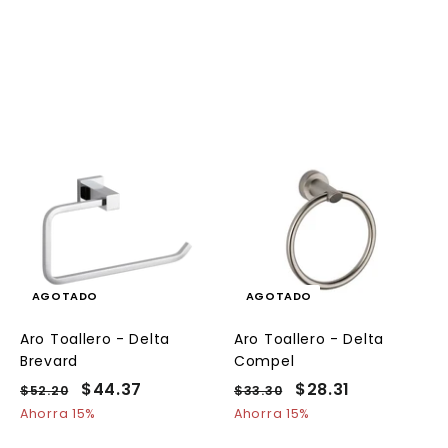
AGOTADO
AGOTADO
Aro Toallero - Delta
Aro Toallero - Delta
Brevard
Compel
P
P
$44.37
$
P
P
$28.31
$
$52.20
$
$33.30
$
r
r
r
r
5
3
4
2
Ahorra 15%
Ahorra 15%
e
2
e
e
3
e
4
8