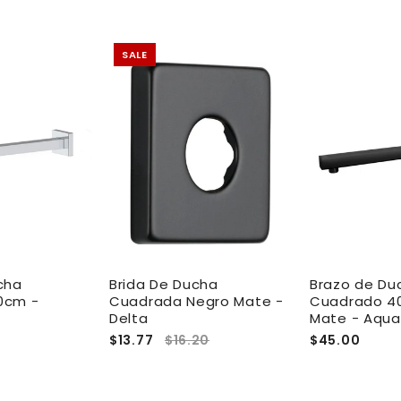
SALE
cha
Brida De Ducha
Brazo de Du
0cm -
Cuadrada Negro Mate -
Cuadrado 4
Delta
Mate - Aqua
$13.77
$16.20
$45.00