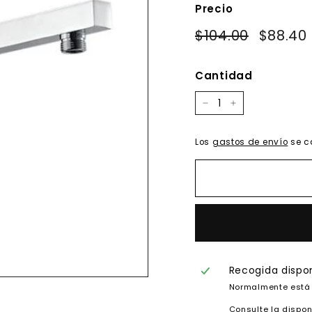
Precio
Precio
Precio
$104.00
$104.00
$88.40
habitual
de
oferta
Cantidad
−
+
Los
gastos de envío
se c
Recogida dispo
Normalmente está 
Consulte la dispon