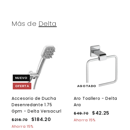
Más de
Delta
A
g
r
e
NUEVO
g
a
OFERTA
AGOTADO
r
a
l
Accesorio de Ducha
Aro Toallero - Delta
c
Desenredante 1.75
Ara
a
r
Gpm - Delta Versacurl
P
P
$42.25
$
$49.70
$
r
P
P
$184.20
$
r
r
4
4
$216.70
$
i
Ahorra 15%
t
r
r
e
9
e
2
1
Ahorra 15%
2
o