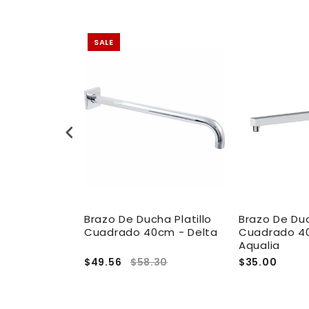
SALE
ha Platillo
Brazo De Ducha Platillo
Brazo De Du
cm Negro
Cuadrado 40cm - Delta
Cuadrado 4
lia
Aqualia
$49.56
$58.30
$35.00