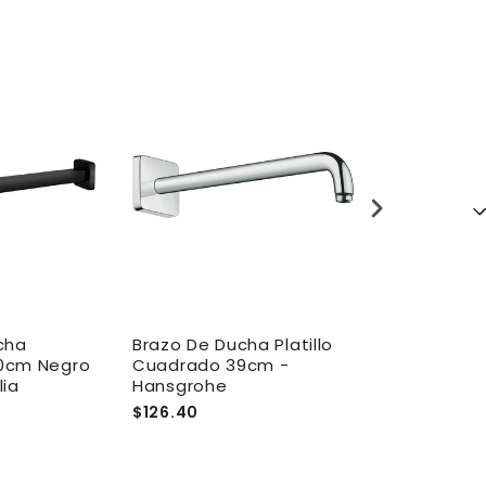
cha
Brazo De Ducha Platillo
Brazo De Duc
0cm Negro
Cuadrado 39cm -
Redondo 40
lia
Hansgrohe
Mate - Aqua
$126.40
$45.00