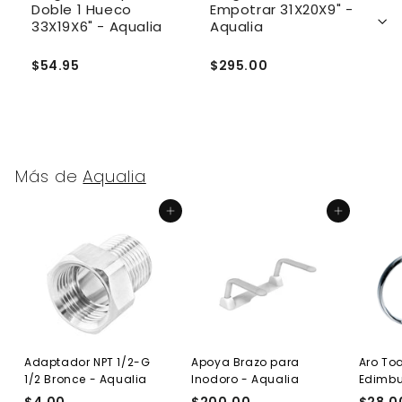
Doble 1 Hueco
Empotrar 31X20X9" -
2
33X19X6" - Aqualia
Aqualia
S
$54.95
$295.00
$
Más de
Aqualia
Agregar al carrito
Agregar al carrito
Adaptador NPT 1/2-G
Apoya Brazo para
Aro Toa
1/2 Bronce - Aqualia
Inodoro - Aqualia
Edimb
$4.00
$
$200.00
$
$28.0