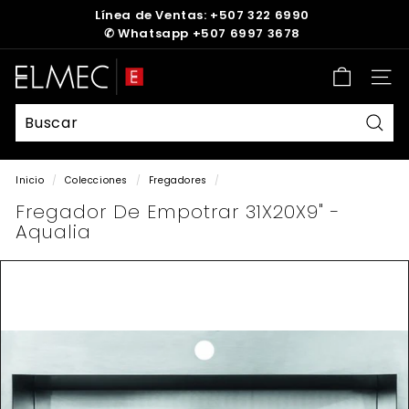
Ir
Línea de Ventas: +507 322 6990
directamente
✆
Whatsapp +507 6997 3678
diapositivas
al
pausa
contenido
E
Nave
L
M
E
Busc
C
Inicio
/
Colecciones
/
Fregadores
/
Fregador De Empotrar 31X20X9" -
Aqualia