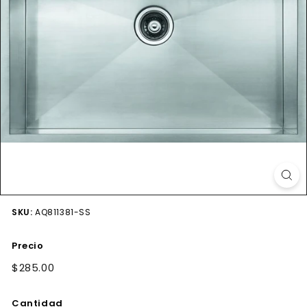
SKU:
AQ811381-SS
Precio
Precio
$285.00
$285.00
habitual
Cantidad