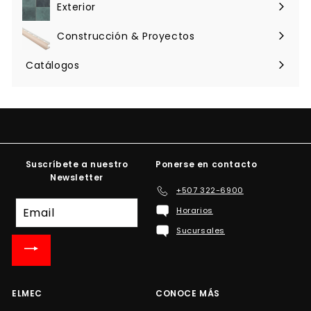
menú
Exterior
Expandir
menú
Construcción & Proyectos
Expandir
menú
Catálogos
Suscríbete a nuestro
Ponerse en contacto
Newsletter
+507 322-6900
Suscríbete
Horarios
a
Sucursales
nuestra
lista
de
correo
ELMEC
CONOCE MÁS