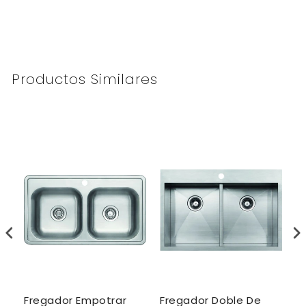
Productos Similares
ar
Fregador Empotrar
Fregador Doble De
F