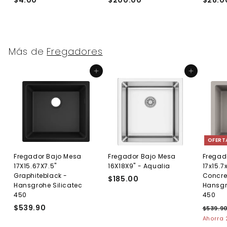
4
2
.
0
0
0
0
.
Más de
Fregadores
0
0
Agregar al carrito
Agregar al carrito
OFERT
Fregador Bajo Mesa
Fregador Bajo Mesa
Fregad
17X15.67X7.5"
16X18X9" - Aqualia
17x15.7
Graphiteblack -
Concre
$185.00
$
Hansgrohe Silicatec
Hansgr
1
450
450
8
$539.90
$
P
$539.9
5
r
5
Ahorra
.
e