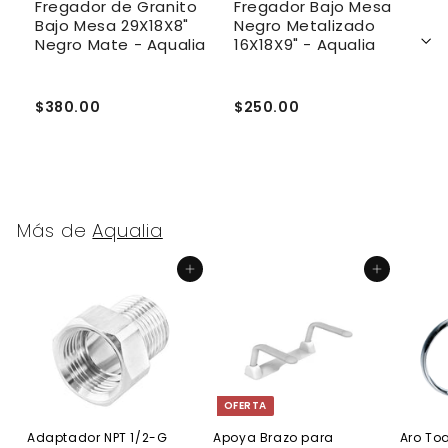
Fregador de Granito
Fregador Bajo Mesa
F
Bajo Mesa 29X18X8"
Negro Metalizado
B
Negro Mate - Aqualia
16X18X9" - Aqualia
B
$380.00
$250.00
$
Más de
Aqualia
Agregar al carrito
Agregar al carrito
OFERTA
Adaptador NPT 1/2-G
Apoya Brazo para
Aro Toa