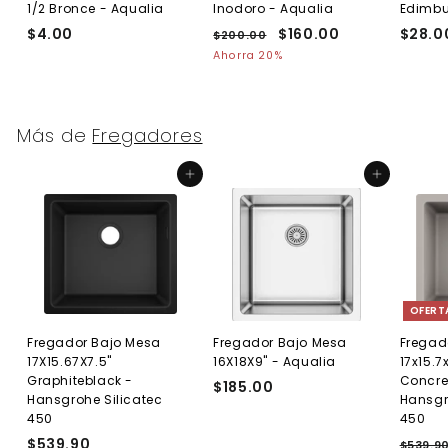
1/2 Bronce - Aqualia
Inodoro - Aqualia
Edimb
$4.00
$
P
P
$160.00
$
$28.0
$200.00
$
r
r
2
4
1
Ahorra 20%
e
0
e
.
6
0
c
c
0
0
.
i
i
0
.
0
o
o
Más de
Fregadores
0
0
h
d
0
a
e
Agregar al carrito
Agregar al carrito
b
o
i
f
t
e
u
r
a
t
l
a
OFERT
Fregador Bajo Mesa
Fregador Bajo Mesa
Fregad
17X15.67X7.5"
16X18X9" - Aqualia
17x15.7
Graphiteblack -
Concre
$185.00
$
Hansgrohe Silicatec
Hansgr
1
450
450
8
$539.90
$
P
$539.9