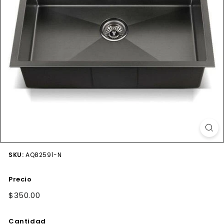
SKU:
AQ82591-N
Precio
Precio
$350.00
$350.00
habitual
Cantidad