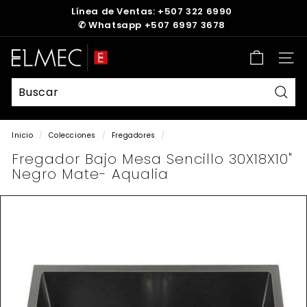
Ir
Línea de Ventas: +507 322 6990
directamente
✆
Whatsapp +507 6997 3678
diapositivas
al
pausa
contenido
E
Nave
L
M
E
Busc
C
Inicio
/
Colecciones
/
Fregadores
/
Fregador Bajo Mesa Sencillo 30X18X10"
Negro Mate- Aqualia