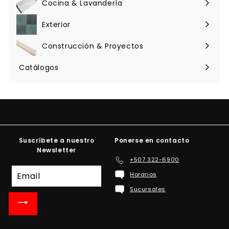
Cocina & Lavandería
Expandir
menú
Exterior
Expandir
menú
Construcción & Proyectos
Expandir
menú
Catálogos
Suscríbete a nuestro
Ponerse en contacto
Newsletter
+507 322-6900
Suscríbete
Horarios
a
Sucursales
nuestra
lista
de
correo