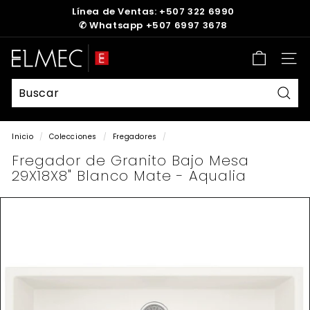
Ir
Línea de Ventas: +507 322 6990
directamente
✆
Whatsapp +507 6997 3678
diapositivas
al
pausa
contenido
E
Nave
L
M
E
Busc
C
Inicio
/
Colecciones
/
Fregadores
/
Fregador de Granito Bajo Mesa
29X18X8" Blanco Mate - Aqualia