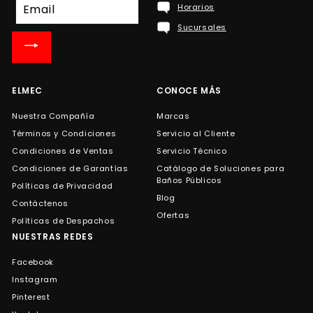
Suscríbete
Horarios
a
Sucursales
nuestra
lista
de
correo
ELMEC
CONOCE MÁS
Nuestra Compañía
Marcas
Términos y Condiciones
Servicio al Cliente
Condiciones de Ventas
Servicio Técnico
Condiciones de Garantías
Catálogo de Soluciones para
Baños Públicos
Políticas de Privacidad
Blog
Contáctenos
Ofertas
Políticas de Despachos
NUESTRAS REDES
Facebook
Instagram
Pinterest