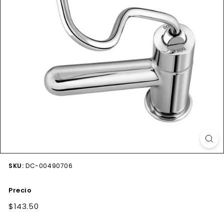
SKU:
DC-00490706
Precio
Precio
$143.50
$143.50
habitual