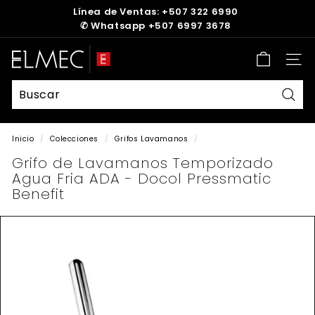
Ir
Línea de Ventas: +507 322 6990
directamente
✆
Whatsapp +507 6997 3678
diapositivas
al
pausa
contenido
E
Nave
L
M
E
Busc
C
Inicio
/
Colecciones
/
Grifos Lavamanos
/
Grifo de Lavamanos Temporizado
Agua Fria ADA - Docol Pressmatic
Benefit