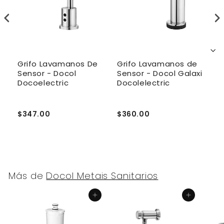
Grifo Lavamanos De
Grifo Lavamanos de
C
mi
Sensor - Docol
Sensor - Docol Galaxi
L
Docoelectric
Docolelectric
M
$347.00
$360.00
$
Más de
Docol Metais Sanitarios
Agregar al carrito
Agregar al carrito