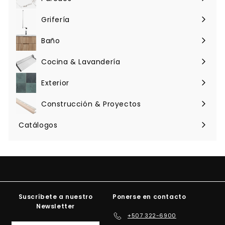
Expandir
menú
Grifería
Expandir
menú
Baño
Expandir
menú
Cocina & Lavandería
Expandir
menú
Exterior
Expandir
menú
Construcción & Proyectos
Expandir
menú
Catálogos
Suscríbete a nuestro
Ponerse en contacto
Newsletter
+507 322-6900