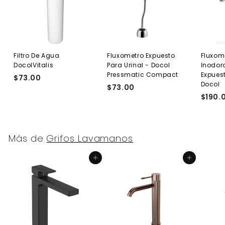
Filtro De Agua
Fluxometro Expuesto
Fluxom
DocolVitalis
Para Urinal - Docol
Inodor
Pressmatic Compact
Expuest
$73.00
$
Docol
$73.00
$
7
$190.
7
3
3
.
.
0
0
0
Más de
Grifos Lavamanos
0
Agregar al carrito
Agregar al carrito