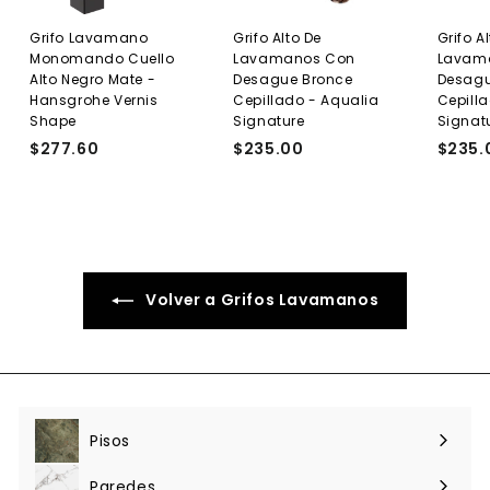
Grifo Lavamano
Grifo Alto De
Grifo A
Monomando Cuello
Lavamanos Con
Lavam
Alto Negro Mate -
Desague Bronce
Desagu
Hansgrohe Vernis
Cepillado - Aqualia
Cepill
Shape
Signature
Signat
$277.60
$
$235.00
$
$235.
2
2
7
3
7
5
.
.
6
0
0
0
Volver a Grifos Lavamanos
Pisos
Expandir
menú
Paredes