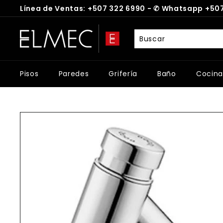
Ir
Línea de Ventas: +507 322 6990 -
✆
Whatsapp +507
directamente
diapositivas
al
E
pausa
contenido
L
M
E
Pisos
Paredes
Grifería
Baño
Cocina
C