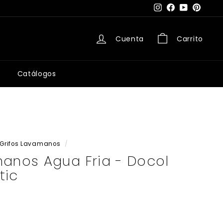
Instagram
Facebook
YouTube
Pintere
Cuenta
Carrito
Catálogos
Grifos Lavamanos
/
manos Agua Fria - Docol
tic