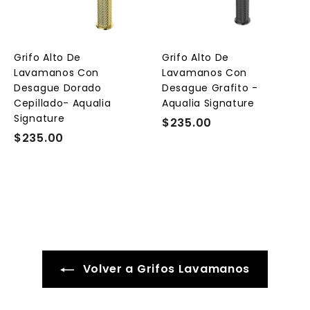
e
e
e
g
g
g
a
a
a
r
r
a
a
a
l
l
Grifo Alto De
Grifo Alto De
c
c
c
Lavamanos Con
Lavamanos Con
a
a
a
r
r
Desague Dorado
Desague Grafito -
r
r
Cepillado- Aqualia
Aqualia Signature
i
i
Signature
t
t
$235.00
$
o
o
o
$235.00
$
2
2
3
3
5
5
.
.
0
0
0
0
Volver a Grifos Lavamanos