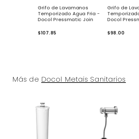
anos
Grifo de Lavamanos
Grifo de La
- Aqualia
Temporizado Agua Fria -
Temporizado
Docol Pressmatic Join
Docol Pressm
$107.85
$98.00
Más de
Docol Metais Sanitarios
A
g
r
r
e
g