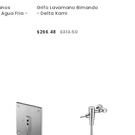
anos
Grifo Lavamano Bimando
Grifo Lavam
gua Fria -
- Delta Kami
Alto Monom
Aqualia Net
$266.48
$313.50
$99.00
A
g
r
e
g