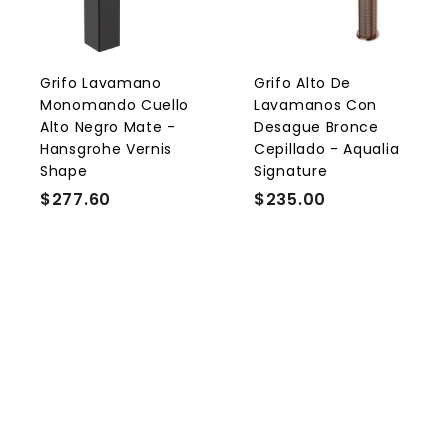
e
g
a
r
r
a
l
l
Grifo Lavamano
Grifo Alto De
c
Monomando Cuello
Lavamanos Con
a
r
r
Alto Negro Mate -
Desague Bronce
r
r
Hansgrohe Vernis
Cepillado - Aqualia
i
i
Shape
Signature
t
t
o
$277.60
$
$235.00
$
2
2
7
3
7
5
.
.
6
0
0
0