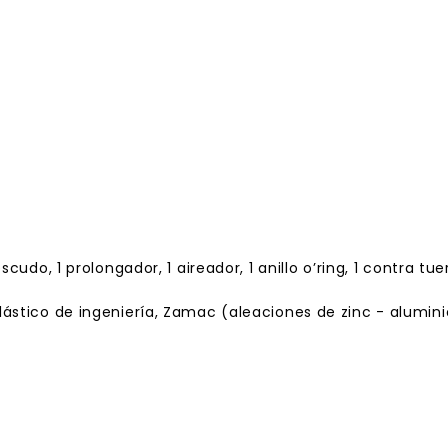
udo, 1 prolongador, 1 aireador, 1 anillo o’ring, 1 contra tuerc
lástico de ingeniería, Zamac (aleaciones de zinc - alumin