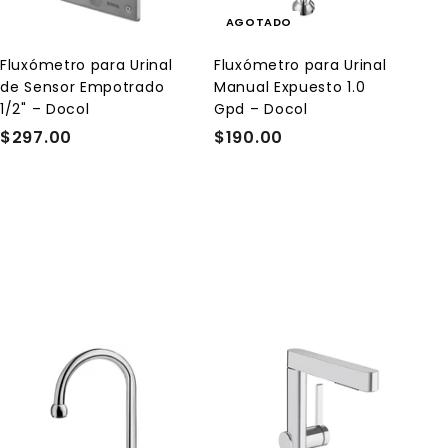
a
AGOTADO
r
a
l
Fluxómetro para Urinal
Fluxómetro para Urinal
c
de Sensor Empotrado
Manual Expuesto 1.0
a
r
1/2" – Docol
Gpd – Docol
r
$297.00
$
$190.00
$
i
t
2
1
o
9
9
7
0
.
.
0
0
0
0
A
A
g
g
r
r