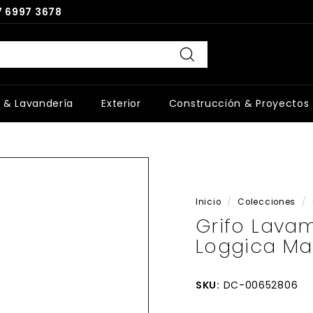
 6997 3678
Buscar
 & Lavandería
Exterior
Construcción & Proyectos
Inicio
/
Colecciones
/
Grifo Lava
Loggica Ma
SKU:
DC-00652806