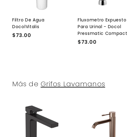
a
r
r
a
l
l
Filtro De Agua
Fluxometro Expuesto
c
DocolVitalis
Para Urinal - Docol
a
r
r
Pressmatic Compact
$73.00
$
r
r
$73.00
$
7
i
i
t
t
7
3
o
3
.
.
0
0
0
0
Más de
Grifos Lavamanos
A
g
r
r