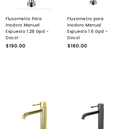
a
a
a
r
r
a
a
a
l
l
Fluxometro Para
Fluxometro para
c
c
c
Inodoro Manual
Inodoro Manual
a
a
a
r
r
Expuesto 1.28 Gpd -
Expuesto 1.6 Gpd -
r
r
Docol
Docol
i
i
t
t
$190.00
$
$190.00
$
o
o
o
1
1
9
9
0
0
.
.
0
0
0
0
A
A
A
g
g
g
r
r