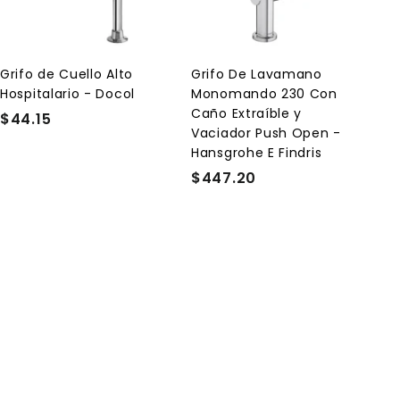
e
e
g
g
a
a
r
r
a
a
l
l
Grifo de Cuello Alto
Grifo De Lavamano
c
c
Hospitalario - Docol
Monomando 230 Con
a
a
r
r
Caño Extraíble y
$44.15
$
r
r
Vaciador Push Open -
4
i
i
Hansgrohe E Findris
t
t
4
o
o
$447.20
$
.
4
1
4
5
7
.
2
0