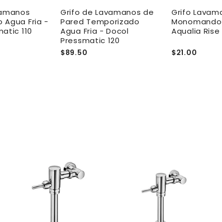
vamanos
Grifo de Lavamanos de
Grifo Lavam
 Agua Fria -
Pared Temporizado
Monomando A
atic 110
Agua Fria - Docol
Aqualia Rise
Pressmatic 120
$89.50
$21.00
A
A
A
g
g
g
r
r
e
e
e
g
g
g