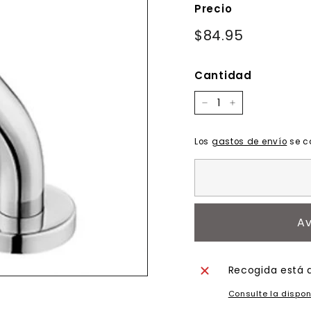
Precio
Precio
$84.95
$84.95
habitual
Cantidad
−
+
Los
gastos de envío
se c
Av
Recogida está 
Consulte la dispon