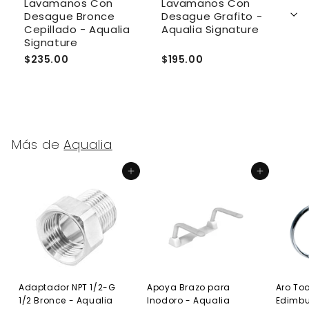
ia
Lavamanos Con
Lavamanos Con
C
Desague Bronce
Desague Grafito -
C
Cepillado - Aqualia
Aqualia Signature
S
Signature
$235.00
$195.00
$
Más de
Aqualia
Agregar al carrito
Agregar al carrito
Adaptador NPT 1/2-G
Apoya Brazo para
Aro Toa
1/2 Bronce - Aqualia
Inodoro - Aqualia
Edimb