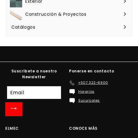
Exterior
Expandir
menú
Construcción & Proyectos
Expandir
menú
Catálogos
Suscríbete a nuestro
Ponerse en contacto
Newsletter
+507 322-6900
Suscríbete
Horarios
a
Sucursales
nuestra
lista
de
correo
ELMEC
CONOCE MÁS