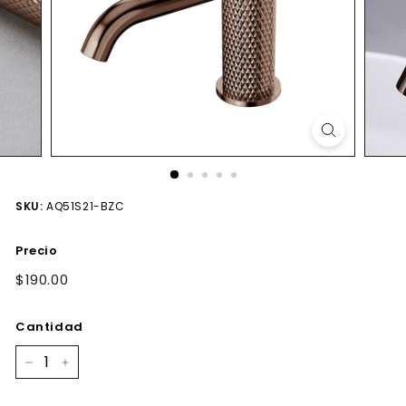
SKU:
AQ51S21-BZC
Precio
Precio
$190.00
$190.00
habitual
Cantidad
−
+