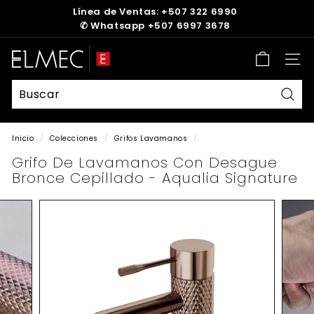
Ir
Línea de Ventas: +507 322 6990
directamente
✆
Whatsapp +507 6997 3678
diapositivas
al
pausa
contenido
E
Nave
L
M
E
Busc
C
Inicio
/
Colecciones
/
Grifos Lavamanos
/
Grifo De Lavamanos Con Desague
Bronce Cepillado - Aqualia Signature