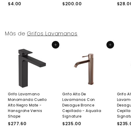
$4.00
$
$200.00
$
$28.0
4
2
.
0
0
0
0
.
Más de
Grifos Lavamanos
0
0
Agregar al carrito
Agregar al carrito
Grifo Lavamano
Grifo Alto De
Grifo A
Monomando Cuello
Lavamanos Con
Lavam
Alto Negro Mate -
Desague Bronce
Desagu
Hansgrohe Vernis
Cepillado - Aqualia
Cepill
Shape
Signature
Signat
$277.60
$
$235.00
$
$235.
2
2