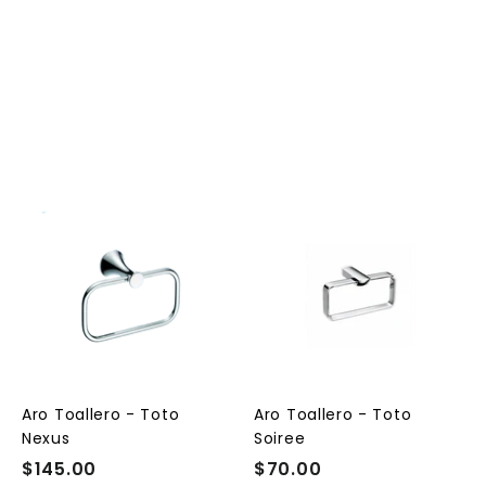
A
A
A
g
g
g
r
r
e
e
e
g
g
g
a
a
a
r
r
a
a
a
l
l
Aro Toallero - Toto
Aro Toallero - Toto
c
c
c
Nexus
Soiree
a
a
a
r
r
$145.00
$
$70.00
$
r
r