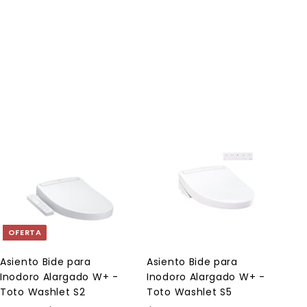
A
A
g
g
r
r
e
e
g
g
a
a
OFERTA
r
r
a
a
l
l
Asiento Bide para
Asiento Bide para
c
c
Inodoro Alargado W+ -
Inodoro Alargado W+ -
a
a
r
r
Toto Washlet S2
Toto Washlet S5
r
r