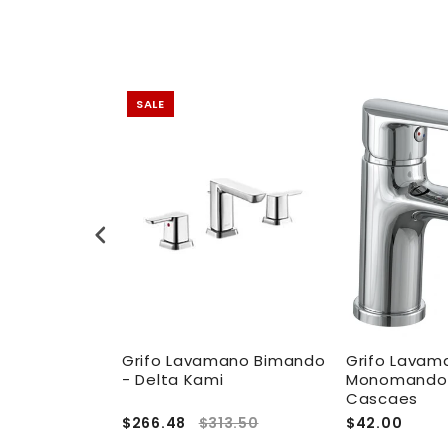
SALE
anos
Grifo Lavamano Bimando
Grifo Lavam
Delta Filis
- Delta Kami
Monomando 
Cascaes
7.00
$266.48
$313.50
$42.00