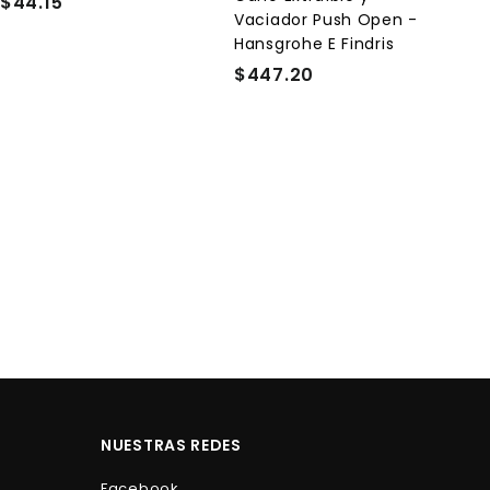
$44.15
$
r
r
Vaciador Push Open -
4
i
i
Hansgrohe E Findris
t
t
4
o
o
$447.20
$
.
4
1
4
5
7
.
2
0
NUESTRAS REDES
Facebook