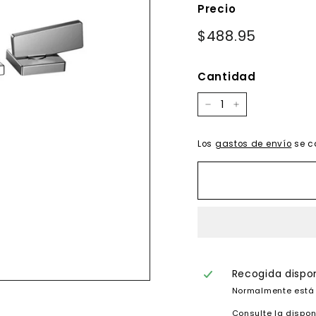
Precio
Precio
$488.95
$488.95
habitual
Cantidad
−
+
Los
gastos de envío
se c
Recogida dispo
Normalmente está 
Consulte la dispon