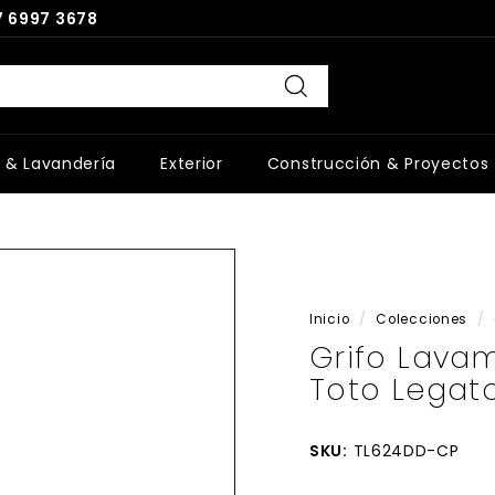
 6997 3678
Buscar
 & Lavandería
Exterior
Construcción & Proyectos
Inicio
/
Colecciones
/
Grifo Lava
Toto Legat
SKU:
TL624DD-CP