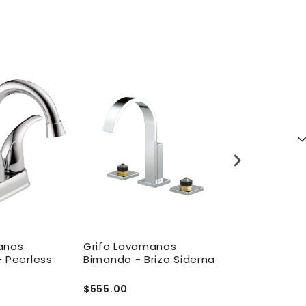
anos
Grifo Lavamanos
Grifo Lavam
- Peerless
Bimando - Brizo Siderna
Monomando 
Soiree
$555.00
$725.00