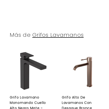
1
3
i
i
t
t
0
1
o
0
1
.
.
0
0
0
0
Más de
Grifos Lavamanos
A
g
r
r
e
g
a
r
r
a
l
l
Grifo Lavamano
Grifo Alto De
c
Monomando Cuello
Lavamanos Con
a
r
r
Alto Negro Mate -
Desague Bronce