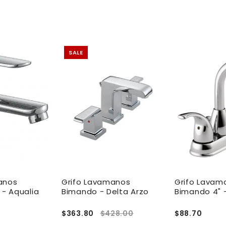
SALE
anos
Grifo Lavamanos
Grifo Lavam
- Aqualia
Bimando - Delta Arzo
Bimando 4" 
$363.80
$428.00
$88.70