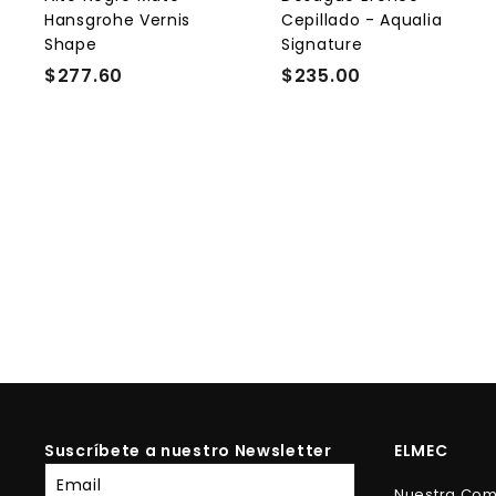
r
r
Hansgrohe Vernis
Cepillado - Aqualia
i
i
Shape
Signature
t
t
o
$277.60
$
$235.00
$
2
2
7
3
7
5
.
.
6
0
0
0
Suscríbete a nuestro Newsletter
ELMEC
Suscríbete
Nuestra Co