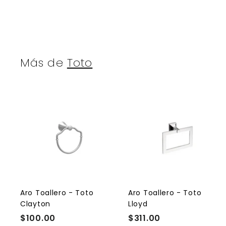
Más de
Toto
A
g
r
r
e
g
a
r
r
a
l
l
Aro Toallero - Toto
Aro Toallero - Toto
c
Clayton
Lloyd
a
r
r
$100.00
$
$311.00
$
r
r