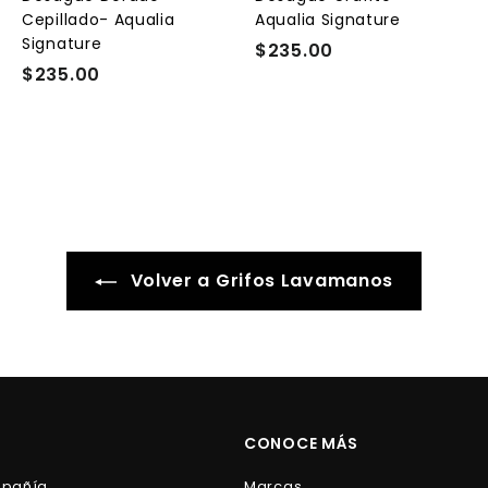
r
r
Cepillado- Aqualia
Aqualia Signature
i
i
Signature
t
t
$235.00
$
o
o
o
$235.00
$
2
2
3
3
5
5
.
.
0
0
0
0
Volver a Grifos Lavamanos
CONOCE MÁS
mpañía
Marcas