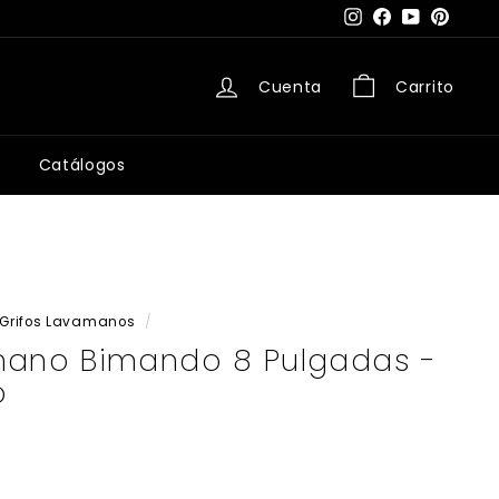
Instagram
Facebook
YouTube
Pintere
Cuenta
Carrito
Catálogos
Grifos Lavamanos
/
mano Bimando 8 Pulgadas -
o