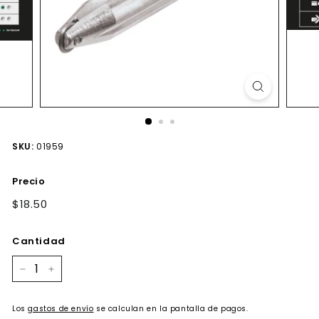
SKU:
01959
Precio
Precio
$18.50
$18.50
habitual
Cantidad
−
+
Los
gastos de envío
se calculan en la pantalla de pagos.