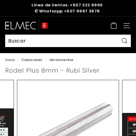
Ir
Línea de Ventas: +507 322 6990
directamente
✆
Whatsapp +507 6997 3678
diapositivas
al
pausa
contenido
E
Nave
L
M
E
Busc
C
Inicio
/
Colecciones
/
Herramientas
/
Rodel Plus 8mm - Rubi Silver