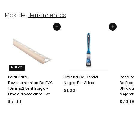
3
0
1
Más de
Herramientas
Agregar al carrito
Agregar al carrito
NUEVO
Perfil Para
Brocha De Cerda
Resalta
Revestimientos De PVC
Negra 1" - Atlas
De Pied
10mmx2.5ml Beige -
Ultraca
$1.22
$
Emac Novocanto Pvc
Mejora
1
$7.00
$
$70.0
.
7
2
.
2
0
0