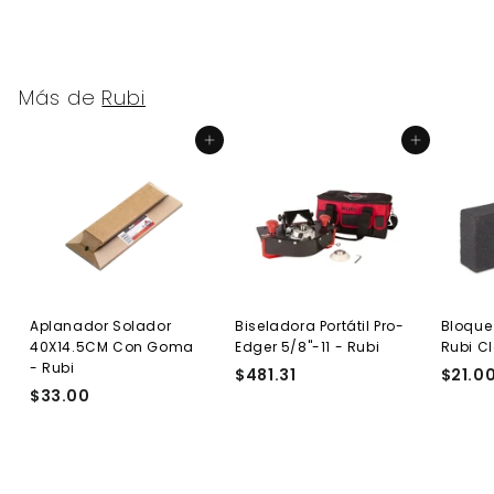
Más de
Rubi
Agregar al carrito
Agregar al carrito
Aplanador Solador
Biseladora Portátil Pro-
Bloque
40X14.5CM Con Goma
Edger 5/8"-11 - Rubi
Rubi C
- Rubi
$481.31
$
$21.0
$33.00
$
4
3
8
3
1
.
.
0