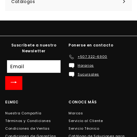
Catálogos
Suscríbete a nuestro
Ponerse en contacto
Newsletter
+507 322-6900
Suscríbete
Horarios
a
Sucursales
nuestra
lista
de
correo
ELMEC
CONOCE MÁS
Nuestra Compañía
Marcas
Términos y Condiciones
Servicio al Cliente
Condiciones de Ventas
Servicio Técnico
Condiciones de Garantías
Catálogo de Soluciones para