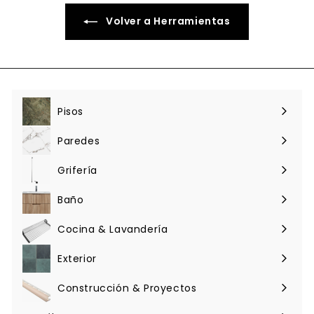
Volver a Herramientas
Pisos
Expandir
menú
Paredes
Expandir
menú
Grifería
Expandir
menú
Baño
Expandir
menú
Cocina & Lavandería
Expandir
menú
Exterior
Expandir
menú
Construcción & Proyectos
Expandir
menú