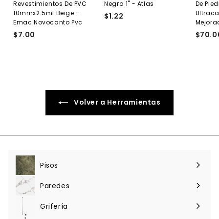
Revestimientos De PVC
Negra 1" - Atlas
De Pied
10mmx2.5ml Beige -
Ultraca
$1.22
$
Emac Novocanto Pvc
Mejora
1
$7.00
$
$70.0
.
7
2
.
2
0
0
Volver a Herramientas
Pisos
Expandir
menú
Paredes
Expandir
menú
Grifería
Expandir