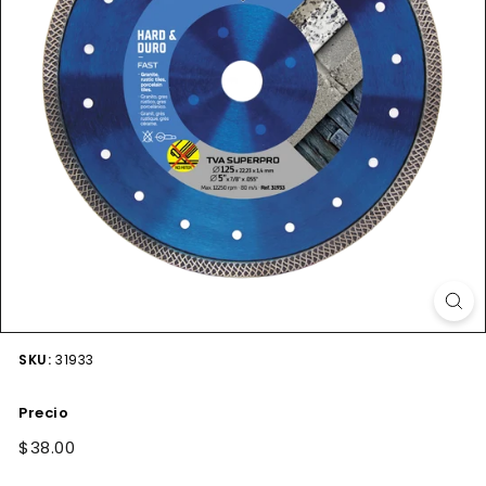
SKU:
31933
Precio
Precio
$38.00
$38.00
habitual