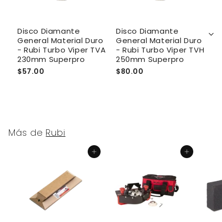
Disco Diamante
Disco Diamante
D
ro
General Material Duro
General Material Duro
G
VH
- Rubi Turbo Viper TVA
- Rubi Turbo Viper TVH
C
230mm Superpro
250mm Superpro
2
$57.00
$80.00
$
Más de
Rubi
Agregar al carrito
Agregar al carrito