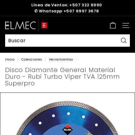
Ir
Línea de Ventas: +507 322 6990
directamente
✆
Whatsapp +507 6997 3678
diapositivas
al
pausa
contenido
E
Nave
L
M
E
Busc
C
Inicio
/
Colecciones
/
Herramientas
/
Disco Diamante General Material
Duro - Rubi Turbo Viper TVA 125mm
Superpro