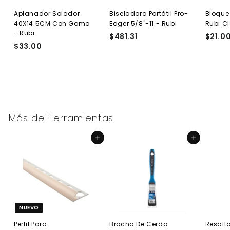
Aplanador Solador
Biseladora Portátil Pro-
Bloque
40X14.5CM Con Goma
Edger 5/8"-11 - Rubi
Rubi C
- Rubi
$481.31
$
$21.0
$33.00
$
4
3
8
3
1
.
.
0
3
0
1
Más de
Herramientas
Agregar al carrito
Agregar al carrito
NUEVO
Perfil Para
Brocha De Cerda
Resalta