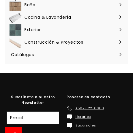
menú
Baño
Expandir
menú
Cocina & Lavandería
Expandir
menú
Exterior
Expandir
menú
Construcción & Proyectos
Expandir
menú
Catálogos
Suscríbete a nuestro
Ponerse en contacto
Newsletter
+507 322-6900
Suscríbete
Horarios
a
Sucursales
nuestra
lista