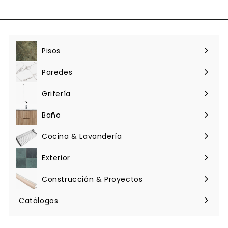
Pisos
Expandir
menú
Paredes
Expandir
menú
Grifería
Expandir
menú
Baño
Expandir
menú
Cocina & Lavandería
Expandir
menú
Exterior
Expandir
menú
Construcción & Proyectos
Expandir
menú
Catálogos