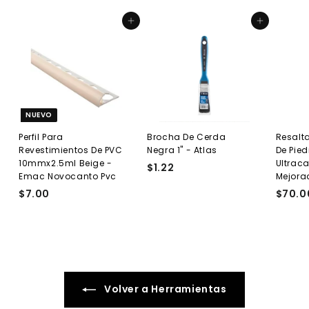
Agregar al carrito
Agregar al carrito
NUEVO
Perfil Para
Brocha De Cerda
Resalta
Revestimientos De PVC
Negra 1" - Atlas
De Pied
10mmx2.5ml Beige -
Ultraca
$1.22
$
Emac Novocanto Pvc
Mejora
1
$7.00
$
$70.0
.
7
2
.
2
0
0
Volver a Herramientas