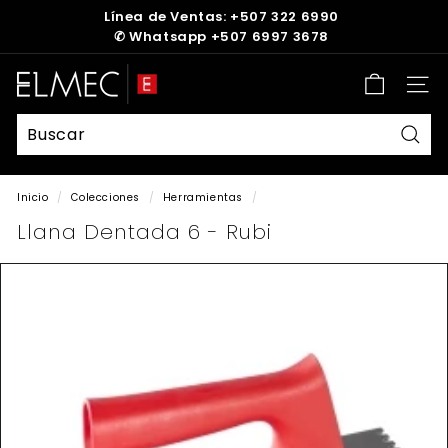
Ir
Línea de Ventas: +507 322 6990
directamente
✆
Whatsapp +507 6997 3678
diapositivas
al
pausa
contenido
E
Nave
L
M
E
Busc
C
Inicio
/
Colecciones
/
Herramientas
/
Llana Dentada 6 - Rubi