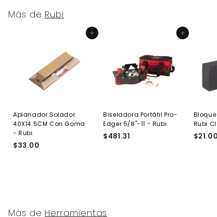
Más de
Rubi
Agregar al carrito
Agregar al carrito
Aplanador Solador
Biseladora Portátil Pro-
Bloque
40X14.5CM Con Goma
Edger 5/8"-11 - Rubi
Rubi C
- Rubi
$481.31
$
$21.0
$33.00
$
4
3
8
3
1
.
.
0
3
0
1
Más de
Herramientas