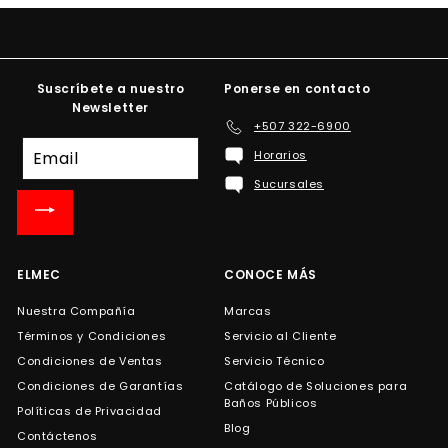
Suscríbete a nuestro
Ponerse en contacto
Newsletter
+507 322-6900
Suscríbete
Horarios
a
Sucursales
nuestra
lista
de
correo
ELMEC
CONOCE MÁS
Nuestra Compañía
Marcas
Términos y Condiciones
Servicio al Cliente
Condiciones de Ventas
Servicio Técnico
Condiciones de Garantías
Catálogo de Soluciones para
Baños Públicos
Políticas de Privacidad
Blog
Contáctenos