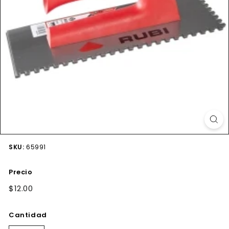
SKU:
65991
Precio
Precio
$12.00
$12.00
habitual
Cantidad