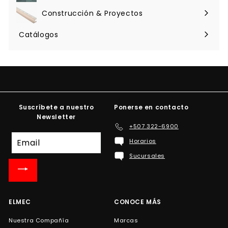
menú
Construcción & Proyectos
Expandir
menú
Catálogos
Suscríbete a nuestro
Ponerse en contacto
Newsletter
+507 322-6900
Suscríbete
Horarios
a
Sucursales
nuestra
lista
de
correo
ELMEC
CONOCE MÁS
Nuestra Compañía
Marcas