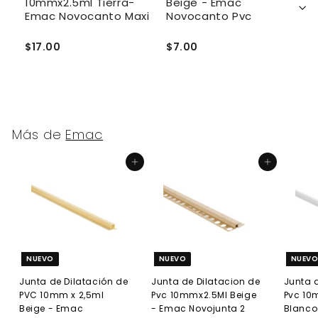
10mmx2.5ml Tierra-
Beige - Emac
R
Emac Novocanto Maxi
Novocanto Pvc
1
c
E
$17.00
$7.00
$
Más de
Emac
Agregar al carrito
Agregar al carrito
NUEVO
NUEVO
NUEV
Junta de Dilatación de
Junta de Dilatacion de
Junta 
PVC 10mm x 2,5ml
Pvc 10mmx2.5Ml Beige
Pvc 10
Beige - Emac
- Emac Novojunta 2
Blanco