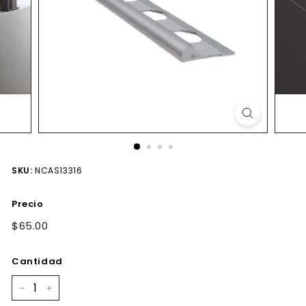
SKU:
NCAS13316
Precio
Precio
$65.00
$65.00
habitual
Cantidad
−
+