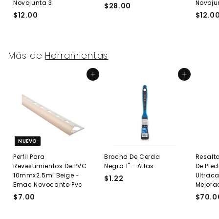
Novojunta 3
Novoju
$28.00
$
$12.00
$
$12.0
2
1
8
2
.
.
0
Más de
Herramientas
0
0
0
Agregar al carrito
Agregar al carrito
NUEVO
Perfil Para
Brocha De Cerda
Resalta
Revestimientos De PVC
Negra 1" - Atlas
De Pied
10mmx2.5ml Beige -
Ultraca
$1.22
$
Emac Novocanto Pvc
Mejora
1
$7.00
$
$70.0
.
7
2
.