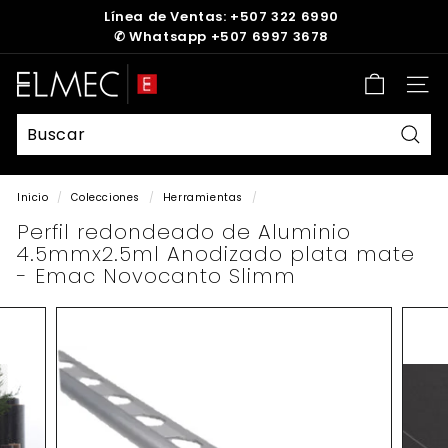
Ir
Línea de Ventas: +507 322 6990
directamente
✆
Whatsapp +507 6997 3678
diapositivas
al
pausa
contenido
E
Nave
L
M
E
Busc
C
Inicio
/
Colecciones
/
Herramientas
/
Perfil redondeado de Aluminio
4.5mmx2.5ml Anodizado plata mate
- Emac Novocanto Slimm