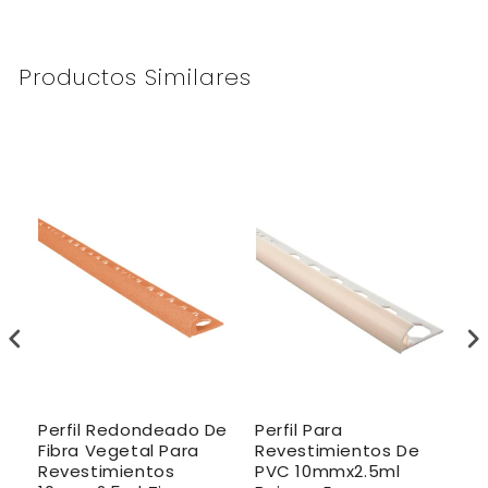
Productos Similares
de
Perfil Redondeado De
Perfil Para
P
Fibra Vegetal Para
Revestimientos De
P
Revestimientos
PVC 10mmx2.5ml
E