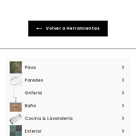
2
0
0
Volver a Herramientas
Pisos
Expandir
menú
Paredes
Expandir
menú
Grifería
Expandir
menú
Baño
Expandir
menú
Cocina & Lavandería
Expandir
menú
Exterior
Expandir