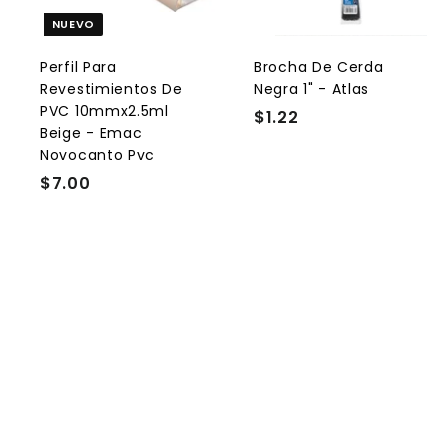
g
a
NUEVO
r
r
a
l
l
Perfil Para
Brocha De Cerda
c
Revestimientos De
Negra 1" - Atlas
a
r
r
PVC 10mmx2.5ml
$1.22
$
r
r
Beige - Emac
1
i
i
Novocanto Pvc
t
t
.
o
$7.00
$
2
7
2
.
0
0