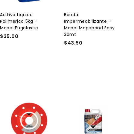
r
r
a
a
l
l
Aditivo Liquido
Banda
c
c
Polimerico 5kg -
Impermeabilizante -
a
a
r
r
Mapei Fugolastic
Mapei Mapeband Easy
r
r
30mt
$35.00
$
i
i
t
t
$43.50
$
3
o
o
4
5
3
.
.
0
5
0
0
A
g
r
e