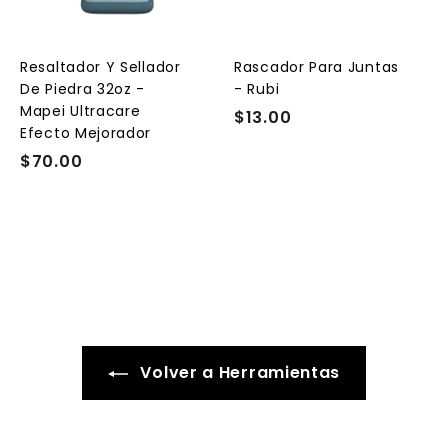
g
g
g
a
a
a
r
r
a
a
a
l
l
Resaltador Y Sellador
Rascador Para Juntas
c
c
c
De Piedra 32oz -
- Rubi
a
a
a
r
r
Mapei Ultracare
$13.00
$
r
r
Efecto Mejorador
1
i
i
t
t
$70.00
$
3
o
o
o
7
.
0
0
.
0
0
0
Volver a Herramientas