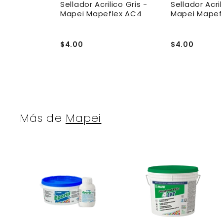
netrante
Sellador Acrilico Gris -
Sellador Acri
 De Lechada
Mapei Mapeflex AC4
Mapei Mapef
 Ultracare
$4.00
$4.00
Más de
Mapei
r