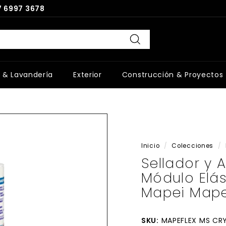
 6997 3678
Buscar
 & Lavandería
Exterior
Construcción & Proyectos
Inicio
/
Colecciones
/
Sellador y 
Módulo Elás
Mapei Mape
SKU:
MAPEFLEX MS CR