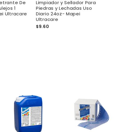
netrante De
Limpiador y Sellador Para
Resaltador Y
lejos 1
Piedras y Lechadas Uso
Piedra 32oz 
i Ultracare
Diario 24oz- Mapei
Ultracare Ef
Ultracare
Mejorador
$9.60
$70.00
A
A
g
g
r
r
e
e
g
g
a
a