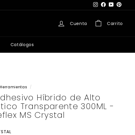
Instagram
Facebook
YouTube
Pintere
Cuenta
Carrito
Catálogos
Herramientas
/
Adhesivo Híbrido de Alto
tico Transparente 300ML -
flex MS Crystal
YSTAL