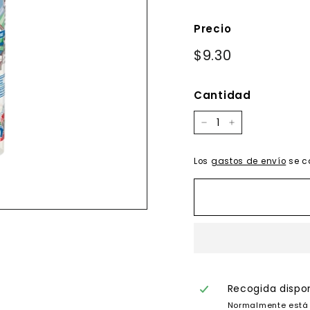
Precio
Precio
$9.30
$9.30
habitual
Cantidad
−
+
Los
gastos de envío
se c
Recogida dispo
Normalmente está 