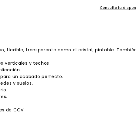
Consulte la dispon
co, flexible, transparente como el cristal, pintable. Tamb
es verticales y techos
licación.
e para un acabado perfecto.
redes y suelos.
rio.
res.
nes de COV