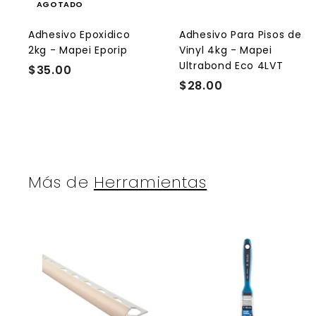
AGOTADO
r
l
Adhesivo Epoxidico
Adhesivo Para Pisos de
2kg - Mapei Eporip
Vinyl 4kg - Mapei
r
Ultrabond Eco 4LVT
$35.00
$
r
$28.00
$
3
i
t
2
5
8
.
.
0
0
0
0
Más de
Herramientas
A
g
r
r
e