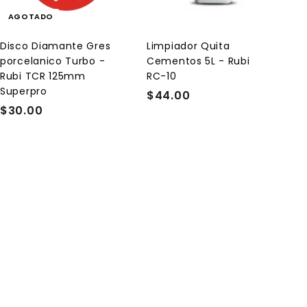
g
a
AGOTADO
r
a
l
Disco Diamante Gres
Limpiador Quita
c
porcelanico Turbo -
Cementos 5L - Rubi
a
r
Rubi TCR 125mm
RC-10
r
Superpro
$44.00
$
i
t
$30.00
$
4
o
3
4
0
.
.
0
0
0
0