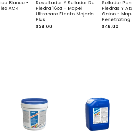
lico Blanco -
Resaltador Y Sellador De
Sellador Pe
lex AC4
Piedra 16oz - Mapei
Piedras Y Azu
Ultracare Efecto Mojado
Galon - Mape
Plus
Penetrating
$38.00
$46.00
A
A
A
g
g
g
r
r
e
e
e
g
g
g
a
a
a