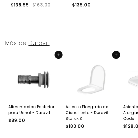
$138.55
$163.00
$135.00
$
Más de
Duravit
Agregar al carrito
Agregar al carrito
Alimentacion Posterior
Asiento Elongado de
Asient
para Urinal - Duravit
Cierre Lento - Duravit
Alarga
Starck 3
Code
$89.00
$
$183.00
$
$128.
8
1
9