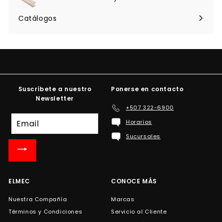
Expandir
menú
Catálogos
Suscríbete a nuestro
Ponerse en contacto
Newsletter
+507 322-6900
Suscríbete
Horarios
a
Sucursales
nuestra
lista
de
correo
ELMEC
CONOCE MÁS
Nuestra Compañía
Marcas
Términos y Condiciones
Servicio al Cliente