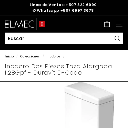
Ir
Línea de Ventas: +507 322 6990
directamente
✆
Whatsapp +507 6997 3678
diapositivas
al
pausa
contenido
E
Nave
L
M
E
Busc
C
Inicio
/
Colecciones
/
Inodoros
/
Inodoro Dos Piezas Taza Alargada
1.28Gpf - Duravit D-Code