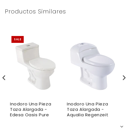
Productos Similares
SALE
Inodoro Una Pieza
Inodoro Una Pieza
I
Taza Alargada -
Taza Alargada -
T
Edesa Oasis Pure
Aqualia Regenzeit
A
o