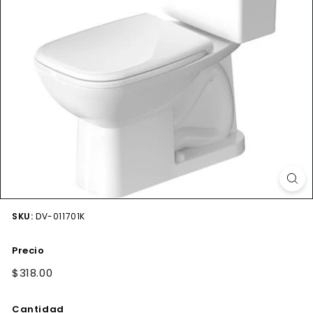
SKU:
DV-011701K
Precio
Precio
$318.00
$318.00
habitual
Cantidad