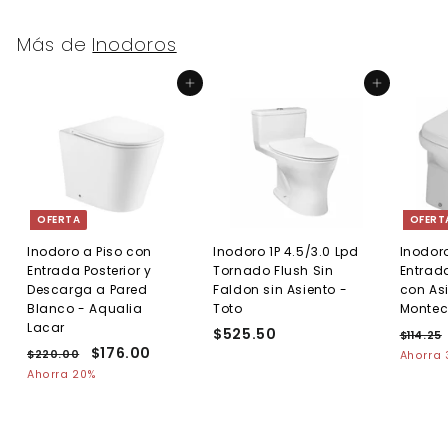
8
.
3
0
Más de
Inodoros
.
0
0
Agregar al carrito
Agregar al carrito
0
OFERTA
OFERT
Inodoro a Piso con
Inodoro 1P 4.5/3.0 Lpd
Inodor
Entrada Posterior y
Tornado Flush Sin
Entrada
Descarga a Pared
Faldon sin Asiento -
con As
Blanco - Aqualia
Toto
Montec
Lacar
$525.50
$
P
$114.25
P
P
$176.00
$
r
1
5
$220.00
$
Ahorra
r
r
e
1
2
1
Ahorra 20%
2
e
2
e
c
7
5
.
0
c
c
i
6
.
.
i
i
o
.
0
5
o
o
h