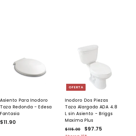
A
A
g
g
r
r
e
e
g
g
a
a
OFERTA
r
r
a
a
l
l
Asiento Para Inodoro
Inodoro Dos Piezas
c
c
Taza Redonda - Edesa
Taza Alargada ADA 4.8
a
a
r
r
Fantasia
L sin Asiento - Briggs
r
r
Maxima Plus
$11.90
$
i
i
t
t
P
P
$97.75
$
1
$115.00
$
o
o
r
r
1