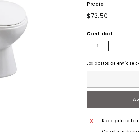
Precio
Precio
$73.50
$73.50
habitual
Cantidad
−
+
Los
gastos de envío
se c
Av
Recogida está 
Consulte la dispon