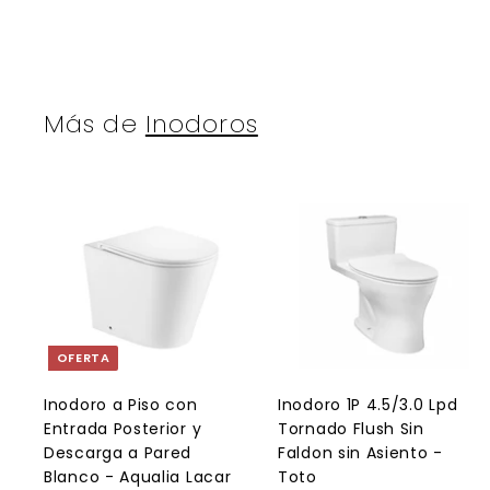
0
6
.
c
c
.
.
5
i
i
8
2
0
o
o
3
5
h
d
a
Más de
e
Inodoros
b
o
i
f
t
e
u
r
a
t
A
l
a
g
r
r
e
g
a
OFERTA
r
r
a
l
l
Inodoro a Piso con
Inodoro 1P 4.5/3.0 Lpd
c
Entrada Posterior y
Tornado Flush Sin
a
r
r
Descarga a Pared
Faldon sin Asiento -
r
r
Blanco - Aqualia Lacar
Toto
i
i