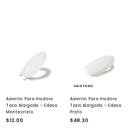
A
A
g
g
r
e
e
g
g
a
a
AGOTADO
r
a
a
l
Asiento Para Inodoro
Asiento Para Inodoro
c
c
Taza Alargada - Edesa
Taza Alargada - Edesa
a
a
r
Montecristo
Prato
r
$12.00
$
$48.30
$
i
t
1
4
o
o