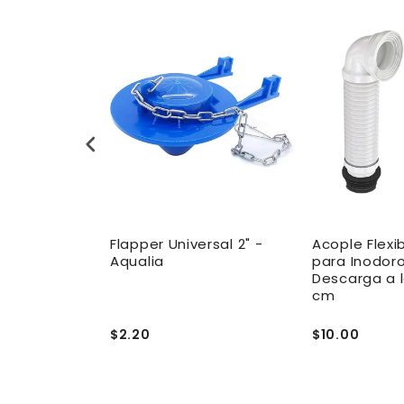
 Inodoro
Flapper Universal 2" -
Acople Flexi
da - Edesa
Aqualia
para Inodor
Descarga a 
cm
$2.20
$10.00