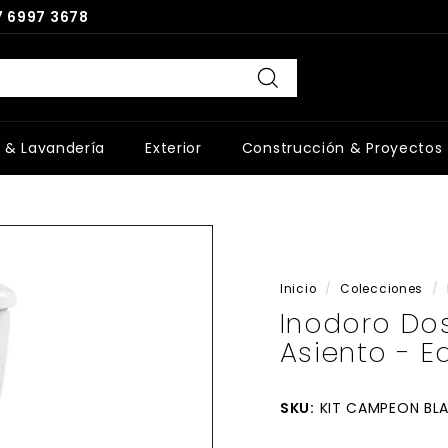
 6997 3678
Buscar
 & Lavandería
Exterior
Construcción & Proyectos
Inicio
/
Colecciones
/
Inodoro Do
Asiento - 
SKU:
KIT CAMPEON BL