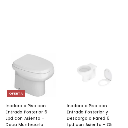
2
8
.
.
0
3
0
0
A
A
A
g
g
g
r
r
e
e
e
g
g
g
a
a
a
OFERTA
r
r
a
a
a
l
l
Inodoro a Piso con
Inodoro a Piso con
c
c
c
Entrada Posterior 6
Entrada Posterior y
a
a
a
r
r
Lpd con Asiento -
Descarga a Pared 6
r
r
Deca Montecarlo
Lpd con Asiento - Oli
i
i