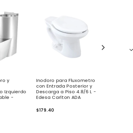
ro y
Inodoro para Fluxometro
Inodoro par
con Entrada Posterior y
con Entrada 
o Izquierdo
Descarga a Piso 4.8/6 L -
Descarga a P
able -
Edesa Carlton ADA
Edesa Carlt
$179.40
$149.50