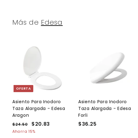
Más de
Edesa
A
g
r
r
e
g
a
OFERTA
r
r
a
l
l
Asiento Para Inodoro
Asiento Para Inodoro
c
Taza Alargada - Edesa
Taza Alargada - Edesa
a
r
r
Aragon
Forli
r
r
P
P
$20.83
$
$36.25
$
$24.50
$
i
i
t
t
r
r
2
2
3
Ahorra 15%
o
e
4
e