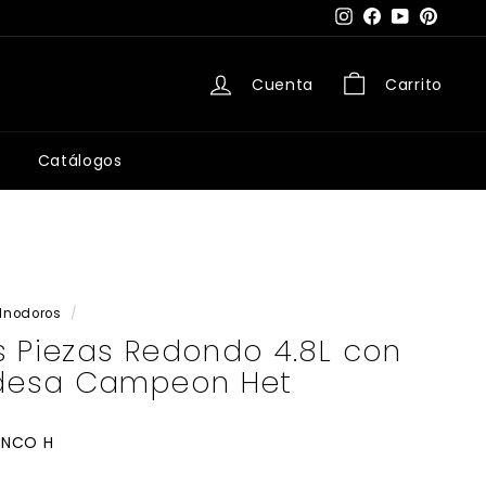
Instagram
Facebook
YouTube
Pintere
Cuenta
Carrito
Catálogos
Inodoros
/
s Piezas Redondo 4.8L con
Edesa Campeon Het
ANCO H