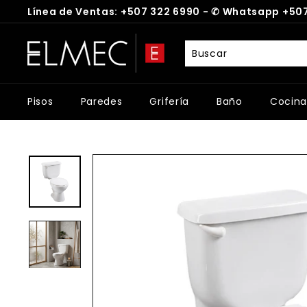
Ir
Línea de Ventas: +507 322 6990 -
✆
Whatsapp +507
directamente
diapositivas
al
E
pausa
contenido
L
M
E
Pisos
Paredes
Grifería
Baño
Cocina
C