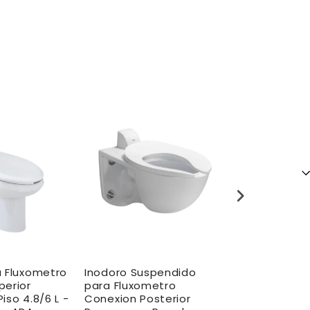
a Fluxometro
Inodoro Suspendido
Inodoro Sus
perior
para Fluxometro
para Fluxom
iso 4.8/6 L -
Conexion Posterior
Conexión Po