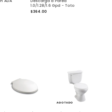
on ADA
Descarga a Pared
Descarga a P
1.0/1.28/1.6 Gpd - Toto
Gpd - Toto
$364.00
$248.00
A
g
r
e
g
a
AGOTADO
r
a