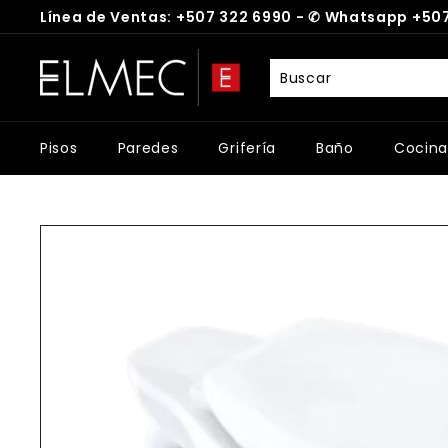
Ir
Línea de Ventas: +507 322 6990 -
✆
Whatsapp +507
directamente
diapositivas
al
E
pausa
contenido
L
M
E
Pisos
Paredes
Grifería
Baño
Cocina
C