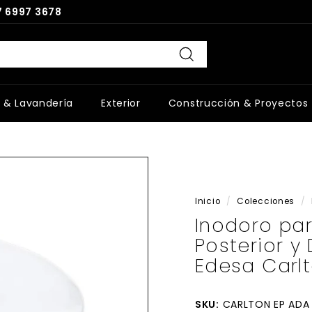
 6997 3678
Buscar
 & Lavandería
Exterior
Construcción & Proyectos
Inicio
/
Colecciones
/
Inodoro pa
Posterior y
Edesa Carl
SKU:
CARLTON EP ADA