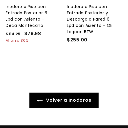
a
a
a
l
l
Inodoro a Piso con
Inodoro a Piso con
c
c
c
Entrada Posterior 6
Entrada Posterior y
a
a
a
r
r
Lpd con Asiento -
Descarga a Pared 6
r
r
Deca Montecarlo
Lpd con Asiento - Oli
i
i
Lagoon BTW
t
t
P
P
$79.98
$
$114.25
$
o
o
o
r
r
$255.00
$
1
7
Ahorra 30%
e
1
e
2
9
4
c
c
5
.
.
i
i
5
9
2
o
o
.
5
8
h
d
0
a
e
0
b
o
i
f
t
e
Volver a Inodoros
u
r
a
t
l
a