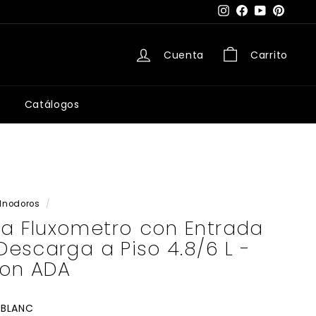
Instagram
Facebook
YouTube
Pintere
Cuenta
Carrito
Catálogos
Inodoros
/
ra Fluxometro con Entrada
 Descarga a Piso 4.8/6 L -
ton ADA
 BLANC