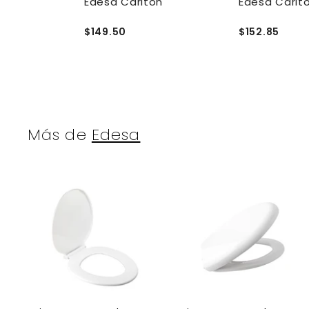
Edesa Carlton
Edesa Carlt
$149.50
$152.85
Más de
Edesa
A
g
r
r
e
g
a
r
r
a