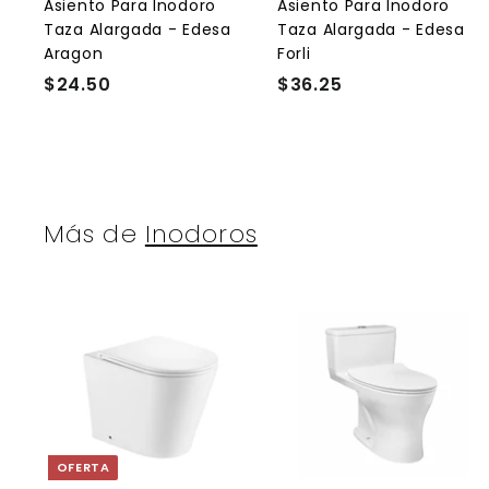
l
l
Asiento Para Inodoro
Asiento Para Inodoro
c
Taza Alargada - Edesa
Taza Alargada - Edesa
a
r
r
Aragon
Forli
r
r
$24.50
$
$36.25
$
i
i
t
t
2
3
o
4
6
.
.
5
2
0
5
Más de
Inodoros
A
g
r
r
e
g
a
OFERTA
r
r