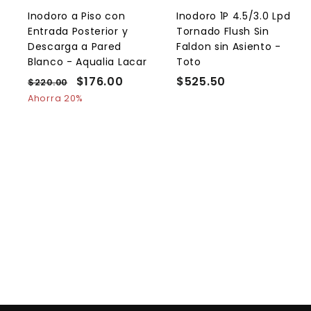
a
l
l
Inodoro a Piso con
Inodoro 1P 4.5/3.0 Lpd
c
Entrada Posterior y
Tornado Flush Sin
a
r
r
Descarga a Pared
Faldon sin Asiento -
r
r
Blanco - Aqualia Lacar
Toto
i
i
t
t
P
P
$176.00
$
$525.50
$
$220.00
$
o
r
r
2
1
5
Ahorra 20%
e
2
e
7
2
0
c
c
6
5
.
i
i
.
.
0
o
o
0
0
5
h
d
0
0
a
e
b
o
i
f
t
e
u
r
a
t
l
a