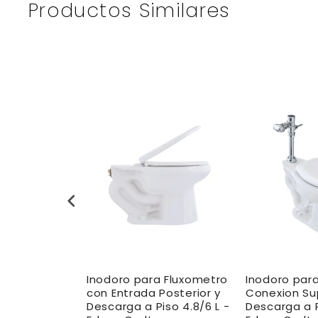
Productos Similares
a Fluxometro
Inodoro para Fluxometro
Inodoro par
perior ADA
con Entrada Posterior y
Conexion Su
Gpd ADA -
Descarga a Piso 4.8/6 L -
Descarga a P