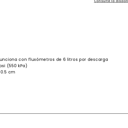
Consulte la dispon
unciona con fluxómetros de 6 litros por descarga
psi (550 kPa)
 30.5 cm