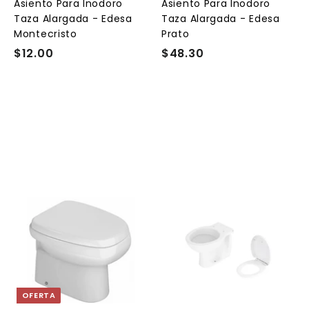
l
Asiento Para Inodoro
Asiento Para Inodoro
c
c
Taza Alargada - Edesa
Taza Alargada - Edesa
a
a
r
Montecristo
Prato
r
$12.00
$
$48.30
$
i
t
1
4
o
o
2
8
.
.
0
3
0
0
A
A
A
g
g
g
r
r
e
e
e
g
g
g
a
a
a
OFERTA
r
r