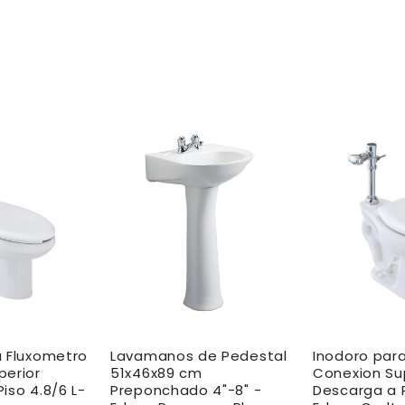
a Fluxometro
Lavamanos de Pedestal
Inodoro par
perior
51x46x89 cm
Conexion Su
iso 4.8/6 L-
Preponchado 4"-8" -
Descarga a P