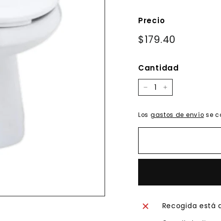
Precio
Precio
$179.40
$179.40
habitual
Cantidad
−
+
Los
gastos de envío
se c
Recogida está 