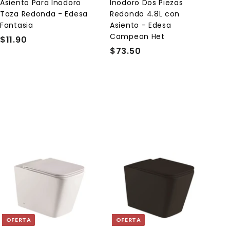
l
Asiento Para Inodoro
Inodoro Dos Piezas
c
Taza Redonda - Edesa
Redondo 4.8L con
a
r
Fantasia
Asiento - Edesa
r
Campeon Het
$11.90
$
i
t
$73.50
$
1
o
7
1
3
.
.
9
5
0
0
A
A
g
g
r
r
e
e
g
g
a
a
OFERTA
OFERTA
r
r