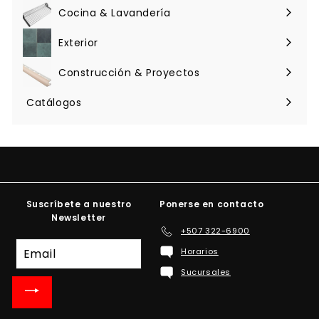
menú
Cocina & Lavandería
Expandir
menú
Exterior
Expandir
menú
Construcción & Proyectos
Expandir
menú
Catálogos
Suscríbete a nuestro
Ponerse en contacto
Newsletter
+507 322-6900
Suscríbete
Horarios
a
Sucursales
nuestra
lista
de
correo