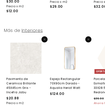
$30.00
$
Precio x m2
3
Precio 
Precio x m2
3
$29.00
$32.0
6
$12.00
0
.
.
2
0
5
0
Más de
Interiores
Agregar al carrito
Agregar al carrito
OFERT
Pavimento de
Espejo Rectangular
Porcel
Ceramica Brillante
70X90cm Dorado -
Esmalt
45X45cm Gris -
Aqualia Heriot Watt
33X28.
Incefra Jabu
Realon
$124.00
$
$20.88
$
P
1
$36.00
r
Precio x m2
2
Ahorra 
2