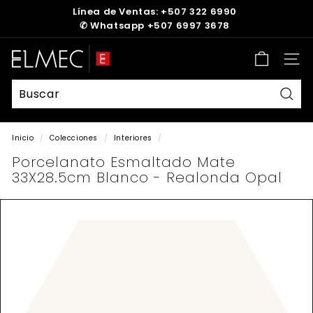
Ir
Línea de Ventas: +507 322 6990
directamente
✆
Whatsapp +507 6997 3678
diapositivas
al
pausa
contenido
E
Nave
L
M
E
Busc
C
Inicio
/
Colecciones
/
Interiores
/
Porcelanato Esmaltado Mate
33X28.5cm Blanco - Realonda Opal