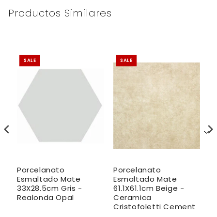
Productos Similares
SALE
SALE
Porcelanato
Porcelanato
P
Esmaltado Mate
Esmaltado Mate
E
33X28.5cm Gris -
61.1X61.1cm Beige -
R
Realonda Opal
Ceramica
1
Cristofoletti Cement
E
L