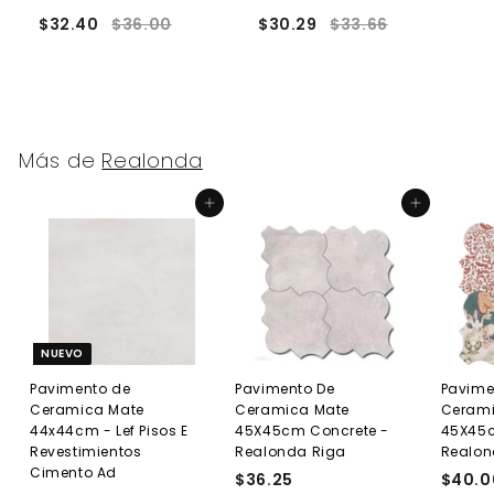
$32.40
$36.00
$30.29
$33.66
$
Más de
Realonda
Agregar al carrito
Agregar al carrito
NUEVO
Pavimento de
Pavimento De
Pavime
Ceramica Mate
Ceramica Mate
Cerami
44x44cm - Lef Pisos E
45X45cm Concrete -
45X45c
Revestimientos
Realonda Riga
Realon
Cimento Ad
$36.25
$
$40.0