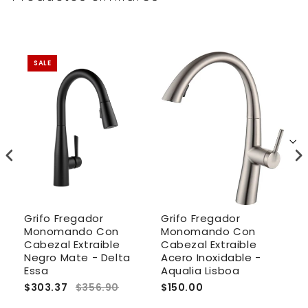
SALE
Grifo Fregador
Grifo Fregador
G
Monomando Con
Monomando Con
M
Cabezal Extraible
Cabezal Extraible
C
Negro Mate - Delta
Acero Inoxidable -
D
Essa
Aqualia Lisboa
$303.37
$356.90
$150.00
$