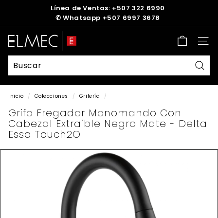
Ir
Línea de Ventas: +507 322 6990
directamente
✆
Whatsapp +507 6997 3678
diapositivas
al
pausa
contenido
E
Nave
L
M
E
Busc
C
Inicio
/
Colecciones
/
Grifería
/
Grifo Fregador Monomando Con
Cabezal Extraible Negro Mate - Delta
Essa Touch2O