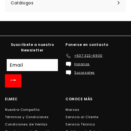
menú
Catálogos
Suscríbete a nuestro
Ponerse en contacto
Newsletter
+507 322-6900
Suscríbete
Horarios
a
Sucursales
nuestra
lista
de
correo
ELMEC
CONOCE MÁS
Nuestra Compañía
Marcas
Términos y Condiciones
Servicio al Cliente
Condiciones de Ventas
Servicio Técnico