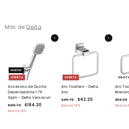
Más de
Delta
Agregar al carrito
Agregar al carrito
NUEVO
OFERTA
OFERTA
AGOT
Accesorio de Ducha
Aro Toallero - Delta
Aro Toa
Desenredante 1.75
Ara
Brevar
Gpm - Delta Versacurl
P
P
$42.25
$
P
$49.70
$
$52.20
P
P
$184.20
$
r
r
r
4
4
$216.70
$
Ahorra 15%
Ahorra 
r
r
e
9
e
e
2
1
Ahorra 15%
2
.
.
e
1
e
c
c
c
8
.
7
6
c
c
i
i
i
4
2
0
.
i
i
o
o
o