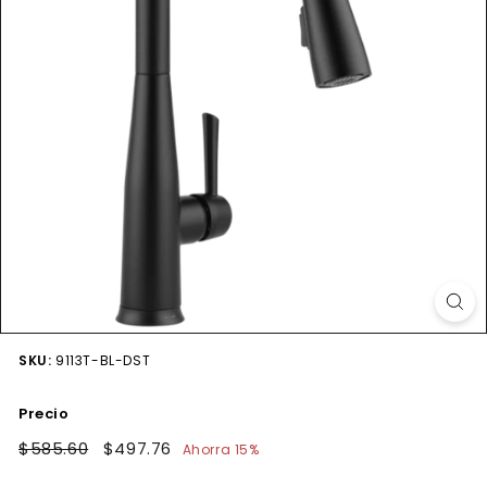
SKU:
9113T-BL-DST
Precio
Precio
$585.60
$585.60
Precio
$497.76
$497.76
Ahorra 15%
habitual
de