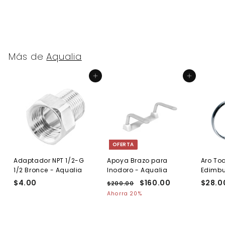
Más de
Aqualia
Agregar al carrito
Agregar al carrito
OFERTA
Adaptador NPT 1/2-G
Apoya Brazo para
Aro Toa
1/2 Bronce - Aqualia
Inodoro - Aqualia
Edimb
$4.00
$
P
P
$160.00
$
$28.0
$200.00
$
r
r
2
4
1
Ahorra 20%
e
0
e
.
6
0
c
c
0
0
.
i
i