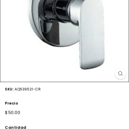
SKU:
AQ539521-CR
Precio
Precio
$50.00
$50.00
habitual
Cantidad