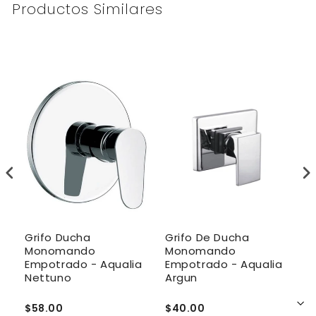
Productos Similares
Grifo Ducha
Grifo De Ducha
G
Monomando
Monomando
M
a
Empotrado - Aqualia
Empotrado - Aqualia
E
Nettuno
Argun
T
$58.00
$40.00
$