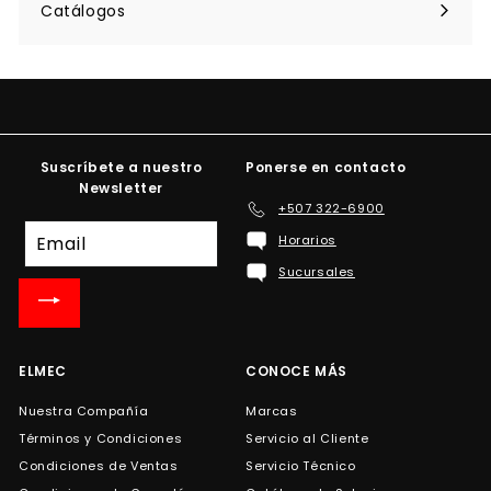
menú
Catálogos
Suscríbete a nuestro
Ponerse en contacto
Newsletter
+507 322-6900
Suscríbete
Horarios
a
Sucursales
nuestra
lista
de
correo
ELMEC
CONOCE MÁS
Nuestra Compañía
Marcas
Términos y Condiciones
Servicio al Cliente
Condiciones de Ventas
Servicio Técnico