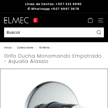
Ir
Línea de Ventas: +507 322 6990
directamente
✆
Whatsapp +507 6997 3678
diapositivas
al
pausa
contenido
E
Nave
L
M
E
Busc
C
Inicio
/
Colecciones
/
Grifería
/
Grifo Ducha Monomando Empotrado
- Aqualia Alassio