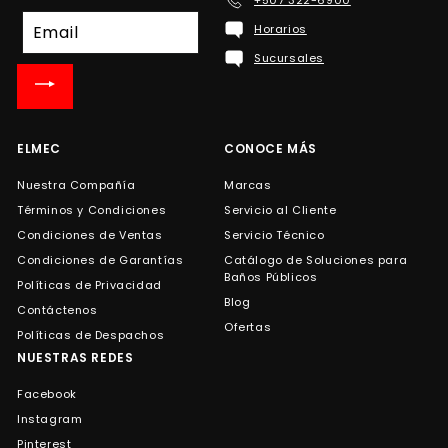
+507 322-6900
Suscríbete
Horarios
a
Sucursales
nuestra
lista
de
correo
ELMEC
CONOCE MÁS
Nuestra Compañía
Marcas
Términos y Condiciones
Servicio al Cliente
Condiciones de Ventas
Servicio Técnico
Condiciones de Garantías
Catálogo de Soluciones para
Baños Públicos
Políticas de Privacidad
Blog
Contáctenos
Ofertas
Políticas de Despachos
NUESTRAS REDES
Facebook
Instagram
Pinterest