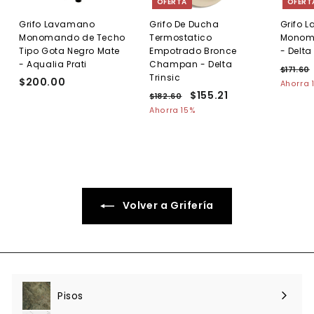
OFERTA
OFERT
Grifo Lavamano
Grifo De Ducha
Grifo 
Monomando de Techo
Termostatico
Monom
Tipo Gota Negro Mate
Empotrado Bronce
- Delta
- Aqualia Prati
Champan - Delta
P
$171.60
Trinsic
$200.00
$
r
1
Ahorra 
P
P
$155.21
$
e
2
$182.60
$
1
r
r
c
1
1
Ahorra 15%
0
.
e
8
e
i
5
0
2
c
c
o
5
.
.
i
i
h
.
6
0
o
o
a
0
2
0
h
d
b
1
a
e
i
b
o
t
Volver a Grifería
i
f
u
t
e
a
u
r
l
a
t
l
a
Pisos
Expandir