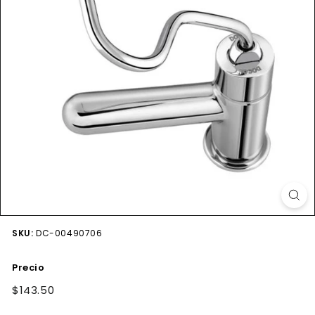
SKU:
DC-00490706
Precio
Precio
$143.50
$143.50
habitual