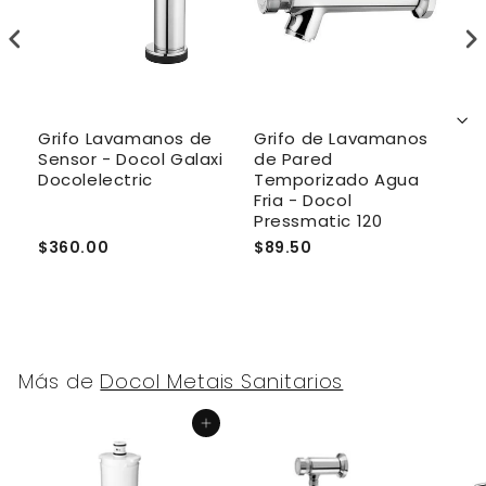
Grifo Lavamanos de
Grifo de Lavamanos
C
Sensor - Docol Galaxi
de Pared
L
ia
Docolelectric
Temporizado Agua
M
Fria - Docol
Pressmatic 120
$360.00
$89.50
$
Más de
Docol Metais Sanitarios
Agregar al carrito