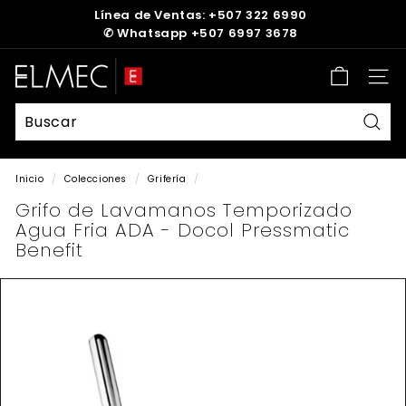
Ir
Línea de Ventas: +507 322 6990
directamente
✆
Whatsapp +507 6997 3678
diapositivas
al
pausa
contenido
E
Nave
L
M
E
Busc
C
Inicio
/
Colecciones
/
Grifería
/
Grifo de Lavamanos Temporizado
Agua Fria ADA - Docol Pressmatic
Benefit