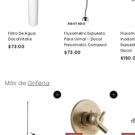
AGOTADO
Filtro De Agua
Fluxometro Expuesto
Fluxom
DocolVitalis
Para Urinal - Docol
Inodor
Pressmatic Compact
Expuest
$73.00
$
Docol
$73.00
$
7
$190.
7
3
3
.
.
0
0
0
Más de
Grifería
0
Agregar al carrito
Agregar al carrito