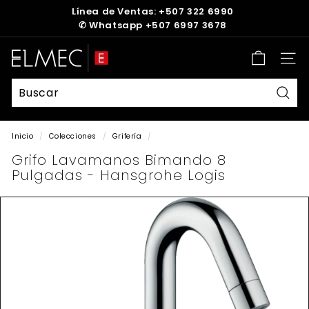
Ir
Línea de Ventas: +507 322 6990
directamente
✆
Whatsapp +507 6997 3678
diapositivas
al
pausa
contenido
E
Nave
L
M
E
Busc
C
Inicio
/
Colecciones
/
Grifería
/
Grifo Lavamanos Bimando 8
Pulgadas - Hansgrohe Logis