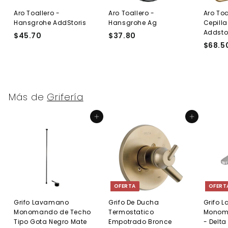
Aro Toallero -
Aro Toallero -
Aro Toa
Hansgrohe AddStoris
Hansgrohe Ag
Cepill
Addsto
$45.70
$
$37.80
$
$68.5
4
3
5
7
.
.
7
8
0
0
Más de
Grifería
Agregar al carrito
Agregar al carrito
OFERTA
OFERT
Grifo Lavamano
Grifo De Ducha
Grifo 
Monomando de Techo
Termostatico
Monom
Tipo Gota Negro Mate
Empotrado Bronce
- Delta