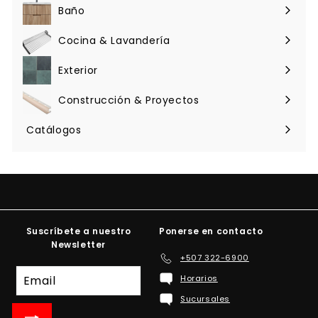
menú
Baño
Expandir
menú
Cocina & Lavandería
Expandir
menú
Exterior
Expandir
menú
Construcción & Proyectos
Expandir
menú
Catálogos
Suscríbete a nuestro
Ponerse en contacto
Newsletter
+507 322-6900
Suscríbete
Horarios
a
Sucursales
nuestra
lista