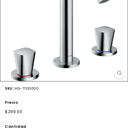
SKU:
HG-71133000
Precio
Precio
$299.00
$299.00
habitual
Cantidad