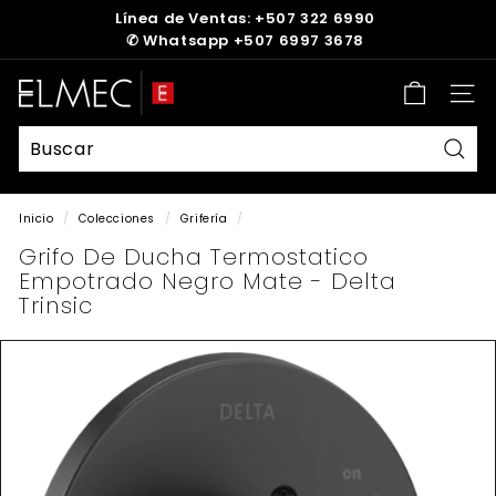
Ir
Línea de Ventas: +507 322 6990
directamente
✆
Whatsapp +507 6997 3678
diapositivas
al
pausa
contenido
E
Nave
L
M
E
Busc
C
Inicio
/
Colecciones
/
Grifería
/
Grifo De Ducha Termostatico
Empotrado Negro Mate - Delta
Trinsic