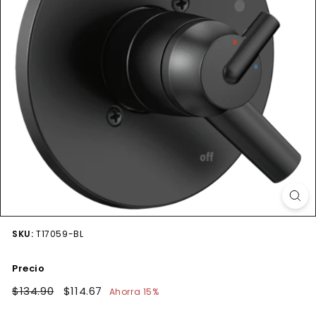
SKU:
T17059-BL
Precio
Precio
$134.90
$134.90
Precio
$114.67
$114.67
Ahorra 15%
habitual
de