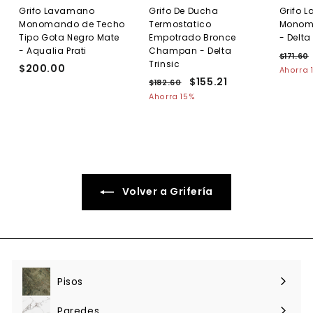
Grifo Lavamano
Grifo De Ducha
Grifo 
Monomando de Techo
Termostatico
Monom
Tipo Gota Negro Mate
Empotrado Bronce
- Delta
- Aqualia Prati
Champan - Delta
P
$171.60
Trinsic
$200.00
$
r
1
Ahorra 
P
P
$155.21
$
e
2
$182.60
$
1
r
r
c
1
1
Ahorra 15%
0
.
e
8
e
i
5
0
2
c
c
o
5
.
.
i
i
h
.
6
0
o
o
a
0
2
0
h
d
b
1
a
e
i
b
o
t
Volver a Grifería
i
f
u
t
e
a
u
r
l
a
t
l
a
Pisos
Expandir
menú
Paredes