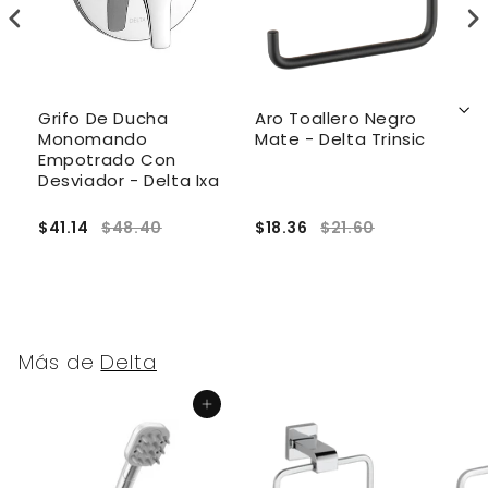
Grifo De Ducha
Aro Toallero Negro
G
Monomando
Mate - Delta Trinsic
M
a
Empotrado Con
E
Desviador - Delta Ixa
N
$41.14
$48.40
$18.36
$21.60
$
Más de
Delta
Agregar al carrito