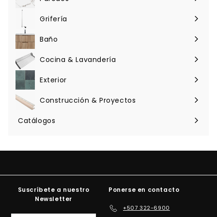
Expandir
menú
Grifería
Expandir
menú
Baño
Expandir
menú
Cocina & Lavandería
Expandir
menú
Exterior
Expandir
menú
Construcción & Proyectos
Expandir
menú
Catálogos
Suscríbete a nuestro
Ponerse en contacto
Newsletter
+507 322-6900