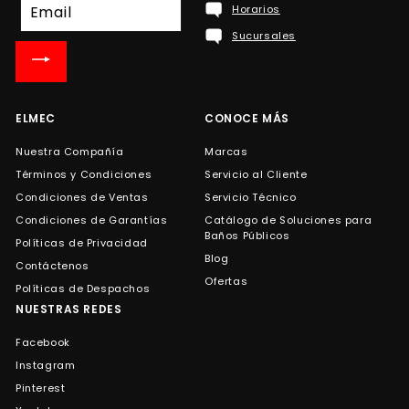
Suscríbete
Horarios
a
Sucursales
nuestra
lista
de
correo
ELMEC
CONOCE MÁS
Nuestra Compañía
Marcas
Términos y Condiciones
Servicio al Cliente
Condiciones de Ventas
Servicio Técnico
Condiciones de Garantías
Catálogo de Soluciones para
Baños Públicos
Políticas de Privacidad
Blog
Contáctenos
Ofertas
Políticas de Despachos
NUESTRAS REDES
Facebook
Instagram
Pinterest