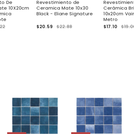
to De
Revestimiento de
Revestimien
ate 10X20cm
Ceramica Mate 10x30
Cerámica Bri
amica
Black - Eliane Signature
10x20cm Vaini
ote
Metro
.22
$20.59
$22.88
$17.10
$19.0
A
A
A
g
g
g
r
r
e
e
e
g
g
g
a
a
a