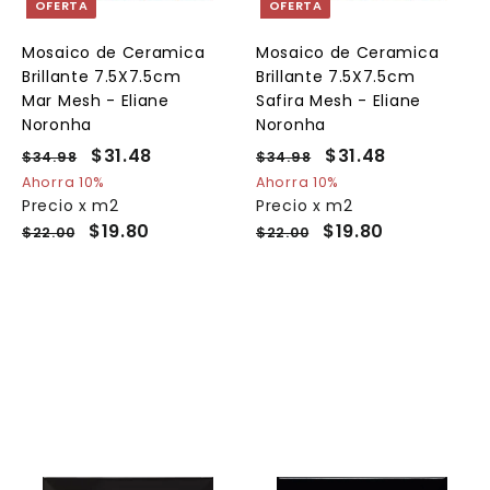
OFERTA
OFERTA
r
r
a
a
a
l
l
Mosaico de Ceramica
Mosaico de Ceramica
c
c
c
Brillante 7.5X7.5cm
Brillante 7.5X7.5cm
a
a
a
r
r
Mar Mesh - Eliane
Safira Mesh - Eliane
r
r
Noronha
Noronha
i
i
t
t
P
P
$31.48
$
P
P
$31.48
$
$34.98
$
$34.98
$
o
o
o
r
r
r
r
3
3
3
3
Ahorra 10%
Ahorra 10%
e
4
e
e
4
e
Precio x m2
Precio x m2
1
1
.
.
c
c
c
c
$19.80
$19.80
$22.00
$22.00
.
.
9
9
i
i
i
i
4
4
8
8
o
o
o
o
8
8
h
d
h
d
a
e
a
e
b
o
b
o
i
f
i
f
t
e
t
e
u
r
u
r
a
t
a
t
l
a
l
a