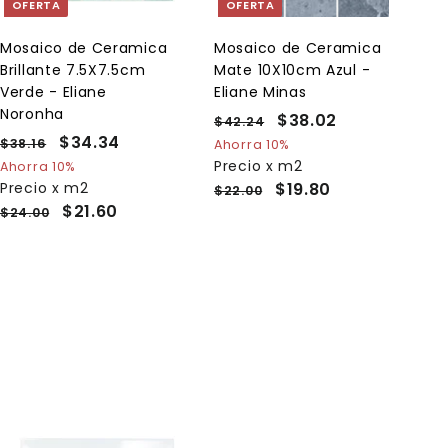
OFERTA
OFERTA
r
r
a
a
l
l
Mosaico de Ceramica
Mosaico de Ceramica
c
c
Brillante 7.5X7.5cm
Mate 10X10cm Azul -
a
a
r
r
Verde - Eliane
Eliane Minas
r
r
Noronha
P
P
$38.02
$
$42.24
$
i
i
t
t
P
P
$34.34
$
r
r
4
3
$38.16
$
Ahorra 10%
o
o
r
r
e
2
e
3
3
Precio x m2
Ahorra 10%
8
.
e
8
e
c
c
Precio x m2
$19.80
4
$22.00
.
2
.
c
c
i
i
$21.60
$24.00
.
0
4
1
i
i
o
o
3
2
6
o
o
h
d
4
h
d
a
e
a
e
b
o
b
o
i
f
i
f
t
e
t
e
u
r
u
r
a
t
a
t
l
a
l
a