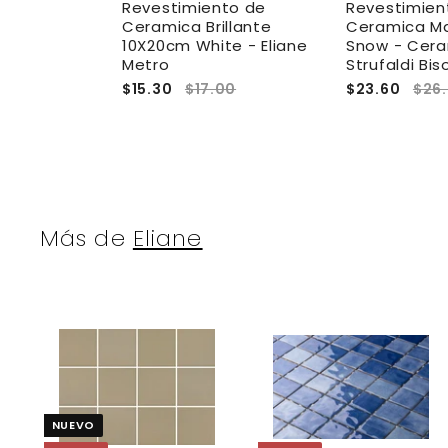
to De
Revestimiento de
Revestimien
llante
Ceramica Brillante
Ceramica M
- Eliane
10X20cm White - Eliane
Snow - Cer
Metro
Strufaldi Bis
0
$15.30
$17.00
$23.60
$26
Más de
Eliane
A
g
r
r
e
NUEVO
g
a