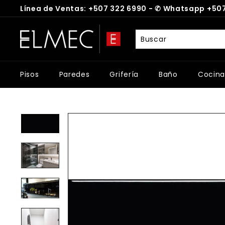
Ir
Línea de Ventas: +507 322 6990 -
✆
Whatsapp +507
directamente
diapositivas
al
E
pausa
contenido
L
M
E
Pisos
Paredes
Grifería
Baño
Cocina
C