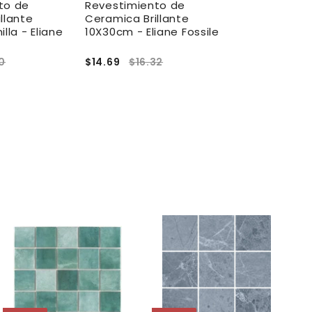
to de
Revestimiento de
Revestimien
llante
Ceramica Brillante
Ceramica Bri
lla - Eliane
10X30cm - Eliane Fossile
7X25cm Vegg
Prisma
0
$14.69
$16.32
$11.81
$13.12
A
A
g
g
r
r
e
e
g
g
a
a