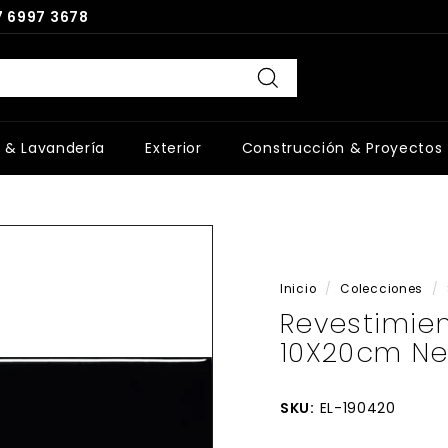
 6997 3678
Buscar
 & Lavandería
Exterior
Construcción & Proyectos
Inicio
/
Colecciones
/
Revestimien
10X20cm Neg
SKU:
EL-190420