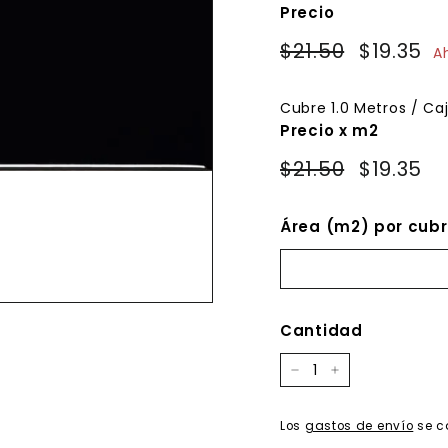
Precio
Precio
Precio
$21.50
$21.50
$19.35
$
A
habitual
de
oferta
Cubre
1.0
Metros / Ca
Precio x m2
$21.50
$19.35
Área (m2) por cubr
Cantidad
−
+
Los
gastos de envío
se c