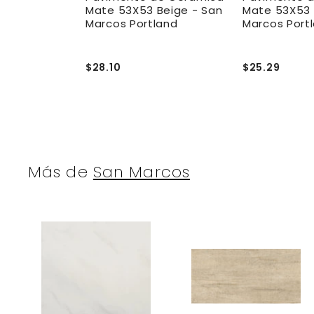
cm Gris -
Mate 53X53 Beige - San
Mate 53X53 
d
Marcos Portland
Marcos Port
$28.10
$25.29
Más de
San Marcos
A
g
r
r
e
g