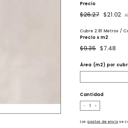
Precio
Precio
Precio
$26.27
$26.27
$21.02
$
A
habitual
de
oferta
Cubre
2.81
Metros / C
Precio x m2
$9.35
$7.48
Área (m2) por cubr
Cantidad
−
+
Los
gastos de envío
se c