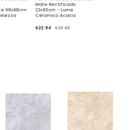
Mate Rectificado
Mate Rectif
nte 68x68cm
22x90cm - Lume
68x68cm Gri
 Marcos
Ceramica Acacia
Marcos Ber
$22.94
$28.68
$22.52
$30
A
A
g
g
r
r
e
e
g
g