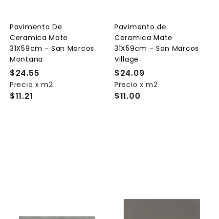
a
a
a
r
r
a
a
a
l
l
Pavimento De
Pavimento de
c
c
c
Ceramica Mate
Ceramica Mate
a
a
a
r
r
31X59cm - San Marcos
31X59cm - San Marcos
r
r
Montana
Village
i
i
t
t
$24.55
$
$24.09
$
o
o
o
Precio x m2
2
Precio x m2
2
$11.21
$11.00
4
4
.
.
5
0
5
9