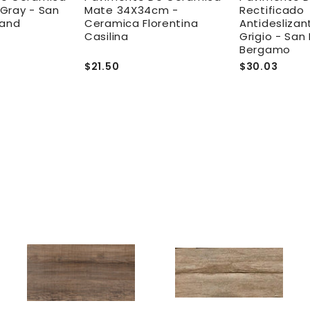
Gray - San
Mate 34X34cm -
Rectificado
land
Ceramica Florentina
Antidesliza
Casilina
Grigio - San
Bergamo
$21.50
$30.03
A
A
A
g
g
g
r
r
e
e
e
g
g
g