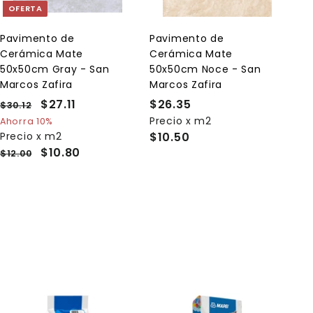
a
a
OFERTA
r
r
a
a
l
l
Pavimento de
Pavimento de
c
c
Cerámica Mate
Cerámica Mate
a
a
r
r
50x50cm Gray - San
50x50cm Noce - San
r
r
Marcos Zafira
Marcos Zafira
i
i
t
t
P
P
$27.11
$
$26.35
$
$30.12
$
o
o
r
r
3
2
Precio x m2
2
Ahorra 10%
e
0
e
Precio x m2
$10.50
7
6
.
c
c
$10.80
$12.00
.
.
1
i
i
1
3
2
o
o
1
5
h
d
a
e
b
o
i
f
t
e
u
r
a
t
l
a