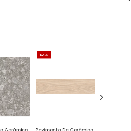
SALE
SALE
De Cerámica
Pavimento De Cerámica
Pavimento 