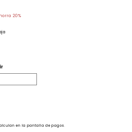
21.02
horra 20%
aja
ir
alculan en la pantalla de pagos.