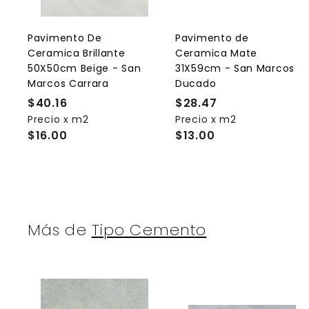
a
r
r
a
l
l
Pavimento De
Pavimento de
c
Ceramica Brillante
Ceramica Mate
a
r
r
50X50cm Beige - San
31X59cm - San Marcos
r
r
Marcos Carrara
Ducado
i
i
t
t
$40.16
$
$28.47
$
o
Precio x m2
4
Precio x m2
2
$16.00
$13.00
0
8
.
.
1
4
6
7
Más de
Tipo Cemento