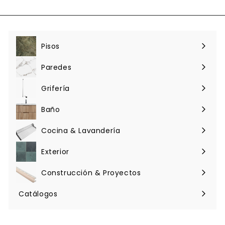
l
a
l
Pisos
Expandir
menú
Paredes
Expandir
menú
Grifería
Expandir
menú
Baño
Expandir
menú
Cocina & Lavandería
Expandir
menú
Exterior
Expandir
menú
Construcción & Proyectos
Expandir
menú
Catálogos