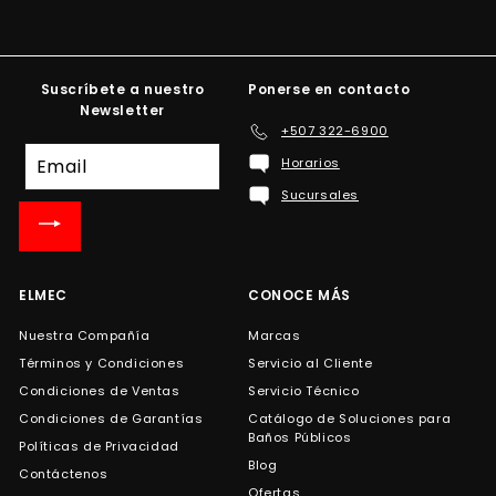
Suscríbete a nuestro
Ponerse en contacto
Newsletter
+507 322-6900
Suscríbete
Horarios
a
Sucursales
nuestra
lista
de
correo
ELMEC
CONOCE MÁS
Nuestra Compañía
Marcas
Términos y Condiciones
Servicio al Cliente
Condiciones de Ventas
Servicio Técnico
Condiciones de Garantías
Catálogo de Soluciones para
Baños Públicos
Políticas de Privacidad
Blog
Contáctenos
Ofertas