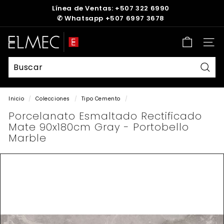
Ir
Línea de Ventas: +507 322 6990
directamente
✆
Whatsapp +507 6997 3678
diapositivas
al
pausa
contenido
E
Nave
L
M
E
Busc
C
Inicio
/
Colecciones
/
Tipo Cemento
/
Porcelanato Esmaltado Rectificado
Mate 90x180cm Gray - Portobello
Marble