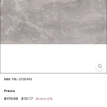
SKU:
PBL-203545E
Precio
Precio
$179.08
$179.08
Precio
$161.17
$161.17
Ahorra 10%
habitual
de