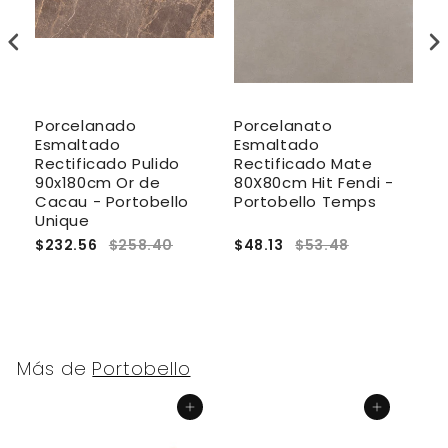
Porcelanado
Porcelanato
P
Esmaltado
Esmaltado
E
Rectificado Pulido
Rectificado Mate
R
-
90x180cm Or de
80X80cm Hit Fendi -
P
t
Cacau - Portobello
Portobello Temps
G
Unique
$232.56
$258.40
$48.13
$53.48
$
Más de
Portobello
Agregar al carrito
Agregar al carrito