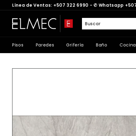
Ir
Línea de Ventas: +507 322 6990 -
✆
Whatsapp +507
directamente
diapositivas
al
E
pausa
contenido
L
M
E
Pisos
Paredes
Grifería
Baño
Cocina
C