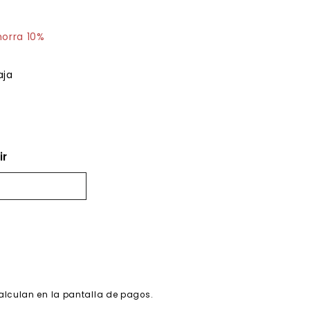
0.19
horra 10%
aja
ir
alculan en la pantalla de pagos.