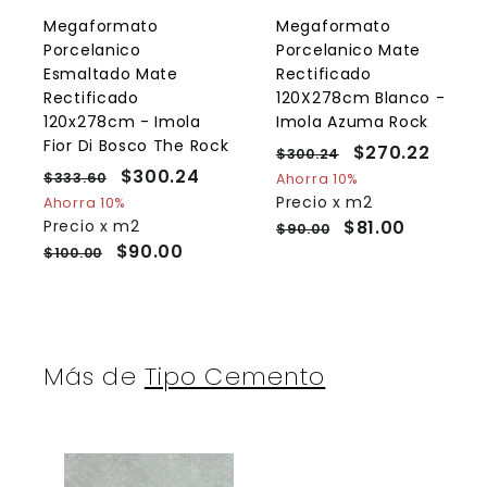
a
l
l
Megaformato
Megaformato
c
Porcelanico
Porcelanico Mate
a
r
r
Esmaltado Mate
Rectificado
r
r
Rectificado
120X278cm Blanco -
i
i
120x278cm - Imola
Imola Azuma Rock
t
t
o
Fior Di Bosco The Rock
P
P
$270.22
$
$300.24
$
P
P
$300.24
$
r
r
3
2
$333.60
$
Ahorra 10%
r
r
e
0
e
3
3
Precio x m2
Ahorra 10%
7
0
e
3
e
c
c
Precio x m2
$81.00
0
$90.00
0
.
3
c
c
i
i
$90.00
$100.00
0
.
2
.
i
i
o
o
.
4
2
6
o
o
h
d
0
2
2
h
d
a
e
4
a
e
b
o
b
o
i
f
Más de
Tipo Cemento
i
f
t
e
t
e
u
r
u
r
a
t
a
t
l
a
l
a