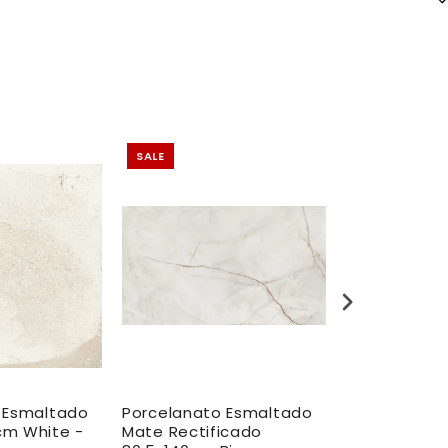
SALE
SALE
 Esmaltado
Porcelanato Esmaltado
Porcelanato
cm White -
Mate Rectificado
Mate Rectif