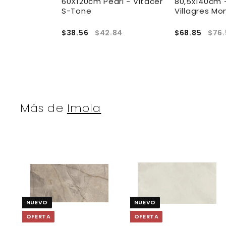
Varmora
60X120cm Pearl - Vitacer
80,5x140cm 
te
S-Tone
Villagres Mo
.36
$38.56
$42.84
$68.85
$76
Más de
Imola
A
g
r
r
e
NUEVO
NUEVO
g
a
OFERTA
OFERTA
r
r