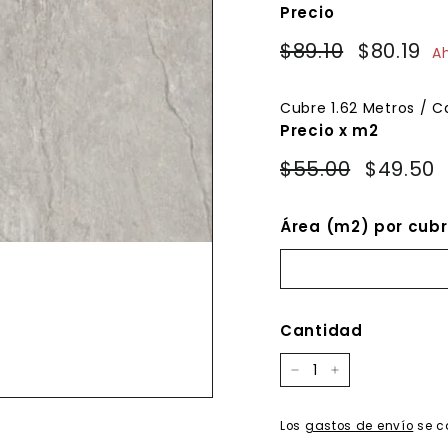
Precio
Precio
Precio
$89.10
$89.10
$80.19
$8
A
habitual
de
oferta
Cubre
1.62
Metros / C
Precio x m2
$55.00
$49.50
Área (m2) por cubr
Cantidad
−
+
Los
gastos de envío
se c