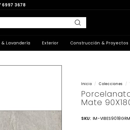
 6997 3678
Buscar
 & Lavandería
Exterior
Construcción & Proyectos
Inicio
/
Colecciones
/
Porcelanat
Mate 90X18
SKU:
IM-VIBES9018GR