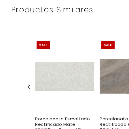
Productos Similares
SALE
SALE
 Esmaltado
Porcelanato Esmaltado
Porcelanato
Pulido
Rectificado Mate
Rectificado 