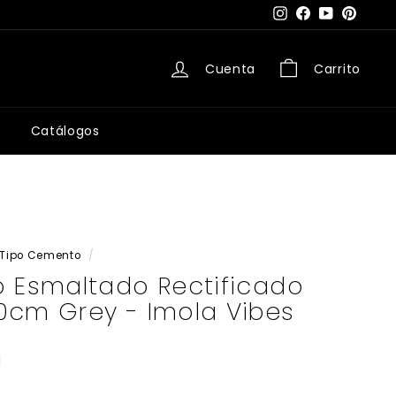
Instagram
Facebook
YouTube
Pintere
Cuenta
Carrito
Catálogos
Tipo Cemento
/
o Esmaltado Rectificado
0cm Grey - Imola Vibes
M