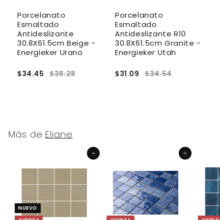
Porcelanato
Porcelanato
P
Esmaltado
Esmaltado
E
Antideslizante
Antideslizante R10
M
30.8X61.5cm Beige -
30.8X61.5cm Granite -
P
Energieker Urano
Energieker Utah
$34.45
$38.28
$31.09
$34.54
$
Más de
Eliane
Agregar al carrito
Agregar al carrito
NUEVO