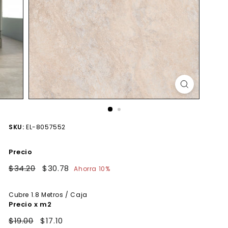
SKU:
EL-8057552
Precio
Precio
$34.20
$34.20
Precio
$30.78
$30.78
Ahorra 10%
habitual
de
oferta
Cubre
1.8
Metros / Caja
Precio x m2
$19.00
$17.10