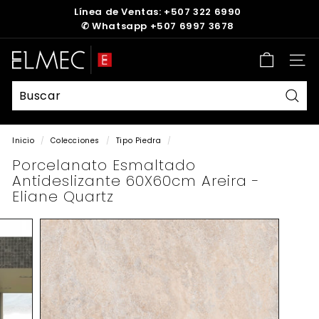
Ir
Línea de Ventas: +507 322 6990
directamente
✆
Whatsapp +507 6997 3678
diapositivas
al
pausa
contenido
E
Nave
L
M
E
Busc
C
Inicio
/
Colecciones
/
Tipo Piedra
/
Porcelanato Esmaltado
Antideslizante 60X60cm Areira -
Eliane Quartz