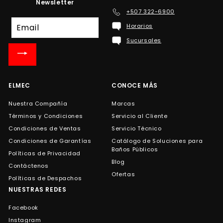
Newsletter
+507 322-6900
Suscríbete
Horarios
a
Sucursales
nuestra
lista
de
correo
ELMEC
CONOCE MÁS
Nuestra Compañía
Marcas
Términos y Condiciones
Servicio al Cliente
Condiciones de Ventas
Servicio Técnico
Condiciones de Garantías
Catálogo de Soluciones para
Baños Públicos
Políticas de Privacidad
Blog
Contáctenos
Ofertas
Políticas de Despachos
NUESTRAS REDES
Facebook
Instagram