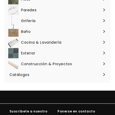
Expandir
menú
Paredes
Expandir
menú
Grifería
Expandir
menú
Baño
Expandir
menú
Cocina & Lavandería
Expandir
menú
Exterior
Expandir
menú
Construcción & Proyectos
Expandir
menú
Catálogos
Suscríbete a nuestro
Ponerse en contacto