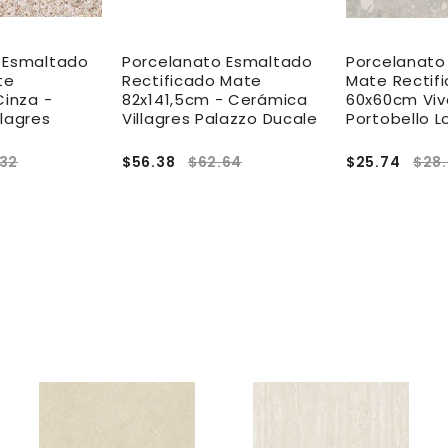
 Esmaltado
Porcelanato Esmaltado
Porcelanato
te
Rectificado Mate
Mate Rectif
Cinza -
82x141,5cm - Cerámica
60x60cm Viv
lagres
Villagres Palazzo Ducale
Portobello 
.32
$56.38
$62.64
$25.74
$28
A
A
A