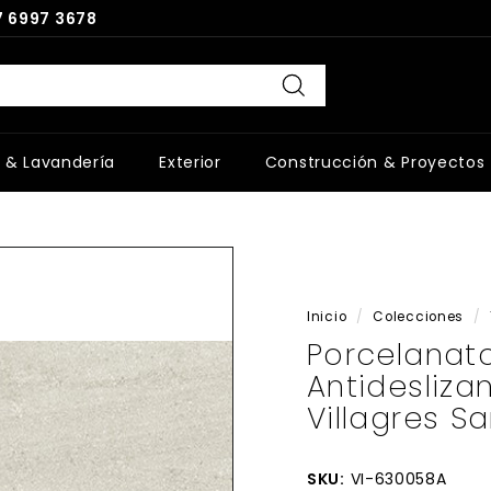
 6997 3678
Buscar
 & Lavandería
Exterior
Construcción & Proyectos
Inicio
/
Colecciones
/
Porcelanat
Antidesliz
Villagres S
SKU:
VI-630058A