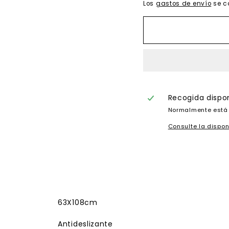
Los
gastos de envío
se c
Recogida dispo
Normalmente está 
Consulte la dispon
63X108cm
Antideslizante