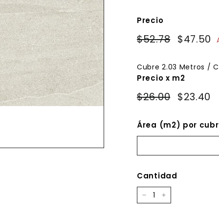
Precio
Precio
Precio
$52.78
$52.78
$47.50
habitual
de
oferta
Cubre
2.03
Metros / C
Precio x m2
$26.00
$23.40
Área (m2) por cubr
Cantidad
−
+