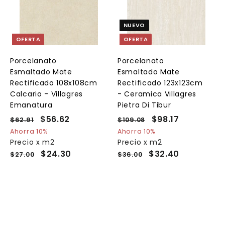
g
g
g
r
r
e
e
e
NUEVO
g
g
g
a
a
a
OFERTA
OFERTA
r
r
a
a
a
l
l
Porcelanato
Porcelanato
c
c
c
Esmaltado Mate
Esmaltado Mate
a
a
a
r
r
Rectificado 108x108cm
Rectificado 123x123cm
r
r
Calcario - Villagres
- Ceramica Villagres
i
i
Emanatura
Pietra Di Tibur
t
t
o
o
o
P
P
$56.62
$
P
P
$98.17
$
$62.91
$
$109.08
$
r
r
r
r
6
1
5
9
Ahorra 10%
Ahorra 10%
e
2
e
e
0
e
Precio x m2
Precio x m2
6
8
.
9
c
c
c
c
$24.30
$32.40
$27.00
$36.00
.
.
9
.
i
i
i
i
6
1
1
0
o
o
o
o
8
2
7
h
d
h
d
a
e
a
e
b
o
b
o
i
f
i
f