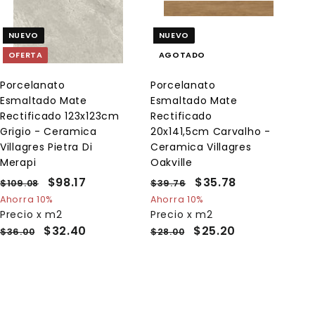
g
r
e
NUEVO
NUEVO
g
a
OFERTA
AGOTADO
r
a
l
Porcelanato
Porcelanato
c
Esmaltado Mate
Esmaltado Mate
a
r
Rectificado 123x123cm
Rectificado
r
Grigio - Ceramica
20x141,5cm Carvalho -
i
Villagres Pietra Di
Ceramica Villagres
t
o
Merapi
Oakville
P
P
$98.17
$
P
P
$35.78
$
$109.08
$
$39.76
$
r
r
r
r
1
3
9
3
Ahorra 10%
Ahorra 10%
e
0
e
e
9
e
Precio x m2
Precio x m2
8
5
9
.
c
c
c
c
$32.40
$25.20
$36.00
$28.00
.
.
.
7
i
i
i
i
1
7
0
6
o
o
o
o
8
7
8
h
d
h
d
a
e
a
e
b
o
b
o