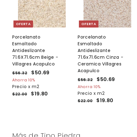
g
r
r
e
g
a
OFERTA
OFERTA
r
r
a
l
l
Porcelanato
Porcelanato
c
Esmaltado
Esmaltado
a
r
r
Antideslizante
Antideslizante
r
r
71.6X71.6cm Beige -
71.6x71.6cm Cinza -
i
i
Villagres Acapulco
Ceramica Villagres
t
t
o
Acapulco
P
P
$50.69
$
$56.32
$
r
r
P
P
$50.69
$
5
5
$56.32
$
Ahorra 10%
e
6
e
r
r
5
Precio x m2
5
Ahorra 10%
0
.
c
c
e
6
e
$19.80
Precio x m2
0
$22.00
.
3
.
i
i
c
c
$19.80
$22.00
.
6
2
3
o
o
i
i
6
9
2
h
d
o
o
9
a
e
h
d
b
o
a
e
i
f
b
o
Más de
Tipo Piedra