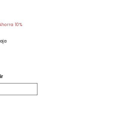
$47.50
Ahorra 10%
aja
ir