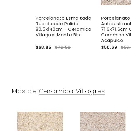
 Esmaltado
Porcelanato Esmaltado
Porcelanato
r -
Rectificado Pulido
Antideslizan
rfido
80,5x140cm - Ceramica
71.6x71.6cm 
Villagres Monte Blu
Ceramica Vil
Acapulco
.54
$68.85
$76.50
$50.69
$56
Más de
Ceramica Villagres
A