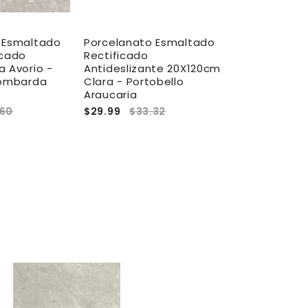
 Esmaltado
Porcelanato Esmaltado
Porcelanato
icado
Rectificado
Antidesliza
a Avorio -
Antideslizante 20X120cm
Dark Beige-
Lombarda
Clara - Portobello
Native
Araucaria
.60
$29.99
$33.32
$31.50
$35.
A