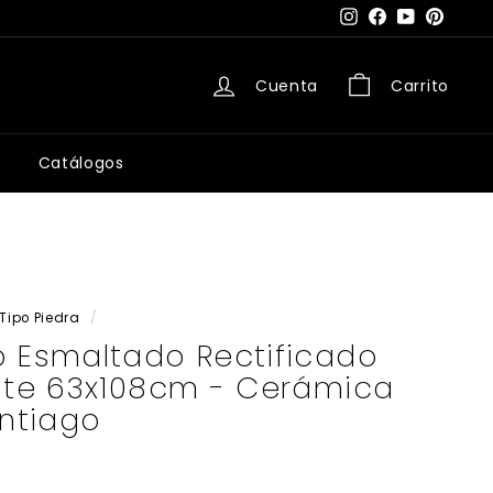
Instagram
Facebook
YouTube
Pintere
Cuenta
Carrito
Catálogos
Tipo Piedra
/
o Esmaltado Rectificado
ante 63x108cm - Cerámica
antiago