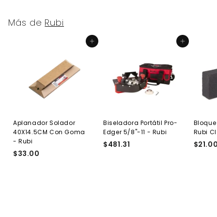
Más de
Rubi
Agregar al carrito
Agregar al carrito
Aplanador Solador
Biseladora Portátil Pro-
Bloque
40X14.5CM Con Goma
Edger 5/8"-11 - Rubi
Rubi C
- Rubi
$481.31
$
$21.0
$33.00
$
4
3
8
3
1
.
.
0
3
0
1