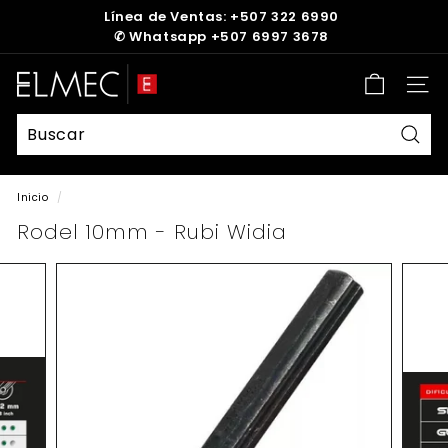
Ir
Línea de Ventas: +507 322 6990
directamente
✆
Whatsapp +507 6997 3678
diapositivas
al
pausa
contenido
E
Nave
L
M
E
Busc
C
Inicio
/
Rodel 10mm - Rubi Widia