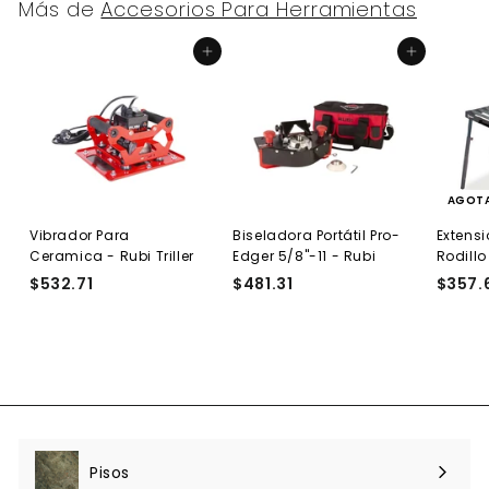
Más de
Accesorios Para Herramientas
Agregar al carrito
Agregar al carrito
AGOT
Vibrador Para
Biseladora Portátil Pro-
Extens
Ceramica - Rubi Triller
Edger 5/8"-11 - Rubi
Rodillo
$532.71
$
$481.31
$
$357.
5
4
3
8
2
1
.
.
7
3
1
1
Pisos
Expandir