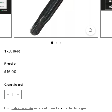
SKU:
1946
Precio
Precio
$16.00
$16.00
habitual
Cantidad
−
+
Los
gastos de envío
se calculan en la pantalla de pagos.