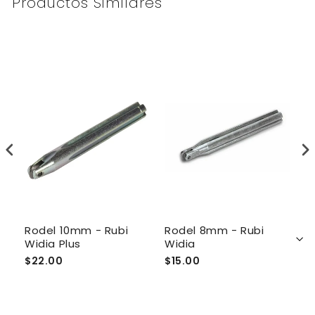
Productos Similares
Rodel 10mm - Rubi
Rodel 8mm - Rubi
R
Widia Plus
Widia
R
$22.00
$15.00
$