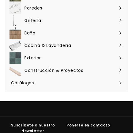
menú
Paredes
Expandir
menú
Grifería
Expandir
menú
Baño
Expandir
menú
Cocina & Lavandería
Expandir
menú
Exterior
Expandir
menú
Construcción & Proyectos
Expandir
menú
Catálogos
Suscríbete a nuestro
Ponerse en contacto
Newsletter