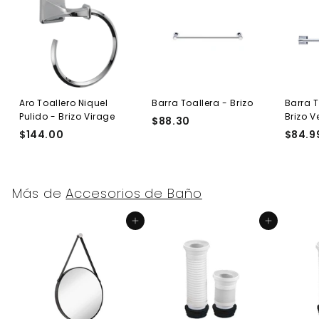
Aro Toallero Niquel
Barra Toallera - Brizo
Barra T
Pulido - Brizo Virage
Brizo V
$88.30
$
$144.00
$
$84.9
8
1
8
4
.
4
3
Más de
Accesorios de Baño
.
0
0
Agregar al carrito
Agregar al carrito
0