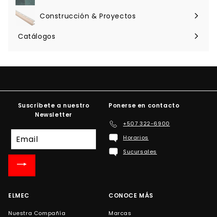
Expandir
menú
Construcción & Proyectos
Expandir
menú
Catálogos
Suscríbete a nuestro
Ponerse en contacto
Newsletter
+507 322-6900
Suscríbete
Horarios
a
Sucursales
nuestra
lista
de
correo
ELMEC
CONOCE MÁS
Nuestra Compañía
Marcas