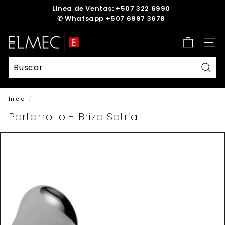
Ir
Línea de Ventas: +507 322 6990
directamente
✆
Whatsapp +507 6997 3678
diapositivas
al
pausa
contenido
E
Nave
L
M
E
Busc
C
Inicio
/
Portarrollo - Brizo Sotria