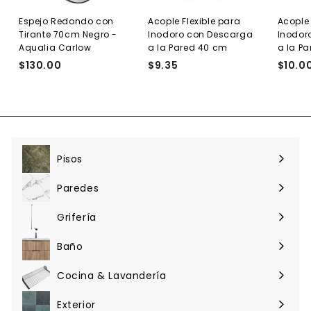
Espejo Redondo con
Acople Flexible para
Acople 
Tirante 70cm Negro -
Inodoro con Descarga
Inodor
Aqualia Carlow
a la Pared 40 cm
a la P
$130.00
$
$9.35
$
$10.0
1
9
3
.
0
3
.
5
0
0
Pisos
Expandir
menú
Paredes
Expandir
menú
Grifería
Expandir
menú
Baño
Expandir
menú
Cocina & Lavandería
Expandir
menú
Exterior