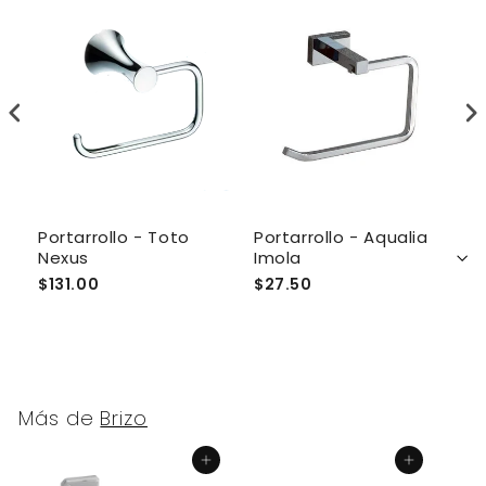
Portarrollo - Toto
Portarrollo - Aqualia
P
Nexus
Imola
X
$131.00
$27.50
$
Más de
Brizo
Agregar al carrito
Agregar al carrito