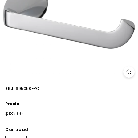
SKU:
695050-PC
Precio
Precio
$132.00
$132.00
habitual
Cantidad