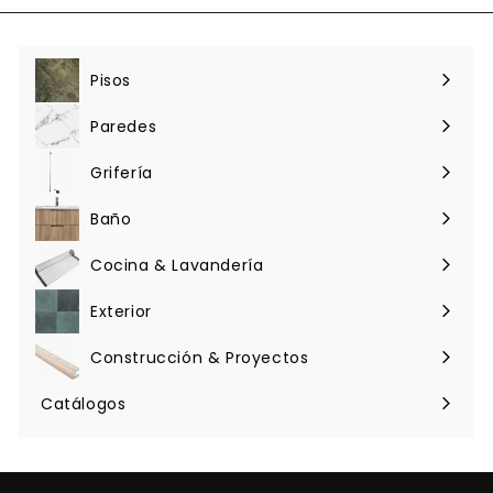
0
3
.
5
0
0
Pisos
Expandir
menú
Paredes
Expandir
menú
Grifería
Expandir
menú
Baño
Expandir
menú
Cocina & Lavandería
Expandir
menú
Exterior
Expandir
menú
Construcción & Proyectos
Expandir
menú
Catálogos