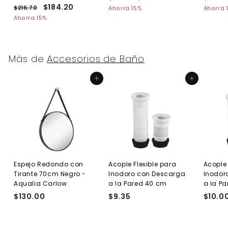
P
P
$184.20
$
r
r
r
4
4
$216.70
$
Ahorra 15%
Ahorra 
r
r
e
9
e
e
2
1
Ahorra 15%
2
.
.
e
1
e
c
c
c
8
.
7
6
c
c
i
i
i
4
2
0
.
i
i
o
o
o
.
7
5
o
o
h
d
h
Más de
Accesorios de Baño
0
2
h
d
a
e
a
0
a
e
b
o
b
Agregar al carrito
Agregar al carrito
b
o
i
f
i
i
f
t
e
t
t
e
u
r
u
u
r
a
t
a
a
t
l
a
l
l
a
Espejo Redondo con
Acople Flexible para
Acople 
Tirante 70cm Negro -
Inodoro con Descarga
Inodor
Aqualia Carlow
a la Pared 40 cm
a la P
$130.00
$
$9.35
$
$10.0
1
9
3
.