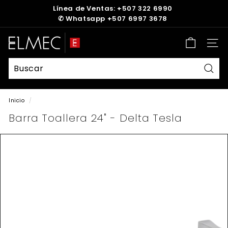
Ir
Línea de Ventas: +507 322 6990
directamente
✆
Whatsapp +507 6997 3678
diapositivas
al
pausa
contenido
E
Nave
L
M
E
Busc
C
Inicio
/
Barra Toallera 24" - Delta Tesla