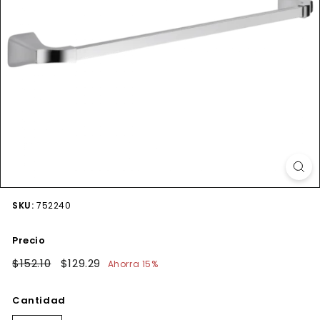
SKU:
752240
Precio
Precio
$152.10
$152.10
Precio
$129.29
$129.29
Ahorra 15%
habitual
de
oferta
Cantidad