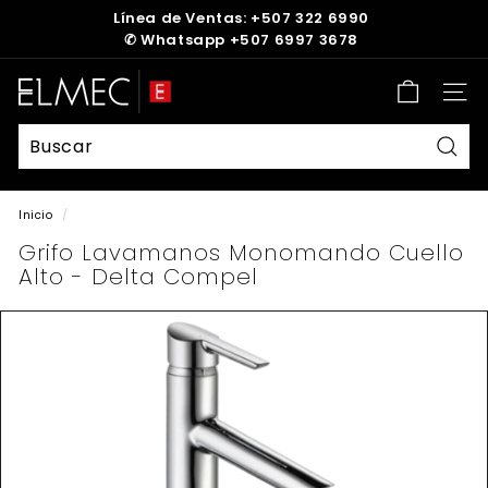
Ir
Línea de Ventas: +507 322 6990
directamente
✆
Whatsapp +507 6997 3678
diapositivas
al
pausa
contenido
E
Nave
L
M
E
Busc
C
Inicio
/
Grifo Lavamanos Monomando Cuello
Alto - Delta Compel