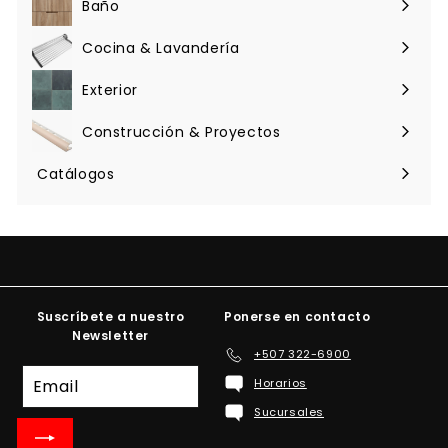
Baño
Expandir
menú
Cocina & Lavandería
Expandir
menú
Exterior
Expandir
menú
Construcción & Proyectos
Expandir
menú
Catálogos
Suscríbete a nuestro
Ponerse en contacto
Newsletter
+507 322-6900
Suscríbete
Horarios
a
Sucursales
nuestra
lista