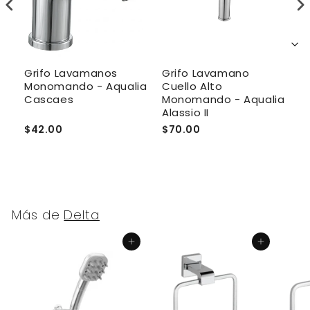
Grifo Lavamanos
Grifo Lavamano
G
Monomando - Aqualia
Cuello Alto
C
Cascaes
Monomando - Aqualia
M
Alassio II
N
$42.00
$70.00
$
Más de
Delta
Agregar al carrito
Agregar al carrito