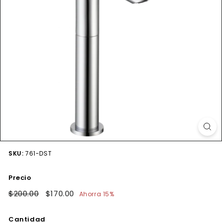
SKU:
761-DST
Precio
Precio
$200.00
$200.00
Precio
$170.00
$170.00
Ahorra 15%
habitual
de
oferta
Cantidad