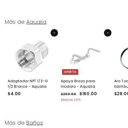
Más de
Aqualia
Agregar al carrito
Agregar al carrito
OFERTA
Adaptador NPT 1/2-G
Apoya Brazo para
Aro Toa
1/2 Bronce - Aqualia
Inodoro - Aqualia
Edimb
$4.00
$
P
P
$160.00
$
$28.0
$200.00
$
r
r
2
4
1
Ahorra 20%
e
0
e
.
6
0
c
c
0
0
.
i
i
0
.
0
o
o
Más de
Baños
0
0
h
d