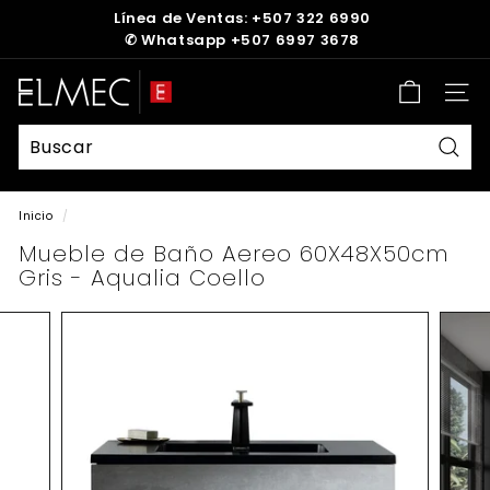
Ir
Línea de Ventas: +507 322 6990
directamente
✆
Whatsapp +507 6997 3678
diapositivas
al
pausa
contenido
E
Nave
L
M
E
Busc
C
Inicio
/
Mueble de Baño Aereo 60X48X50cm
Gris - Aqualia Coello