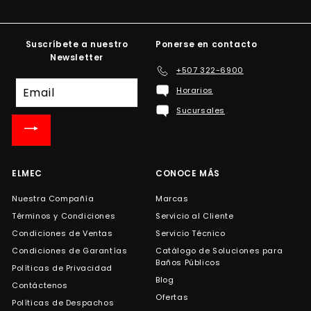
Suscríbete a nuestro
Ponerse en contacto
Newsletter
+507 322-6900
Suscríbete
Horarios
a
Sucursales
nuestra
lista
de
correo
ELMEC
CONOCE MÁS
Nuestra Compañía
Marcas
Términos y Condiciones
Servicio al Cliente
Condiciones de Ventas
Servicio Técnico
Condiciones de Garantías
Catálogo de Soluciones para
Baños Públicos
Políticas de Privacidad
Blog
Contáctenos
Ofertas
Políticas de Despachos