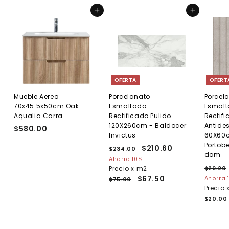
0
a
e
Agregar al carrito
Agregar al carrito
b
o
i
f
t
e
u
r
a
t
l
a
OFERTA
OFERT
Mueble Aereo
Porcelanato
Porcel
70x45.5x50cm Oak -
Esmaltado
Esmal
Aqualia Carra
Rectificado Pulido
Rectif
120X260cm - Baldocer
Antides
$580.00
$
Invictus
60X60c
5
Portobe
P
P
$210.60
$
$234.00
$
8
dom
r
r
2
2
Ahorra 10%
0
e
3
e
P
Precio x m2
$29.20
1
.
4
c
c
r
$67.50
Ahorra 
$75.00
0
0
.
i
i
e
Precio 
.
0
.
0
o
o
c
$20.00
0
6
h
d
i
0
a
e
o
b
o
h