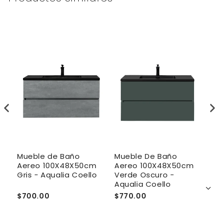
Mueble de Baño
Mueble De Baño
M
Aereo 100X48X50cm
Aereo 100X48X50cm
A
Gris - Aqualia Coello
Verde Oscuro -
V
Aqualia Coello
A
$700.00
$770.00
$