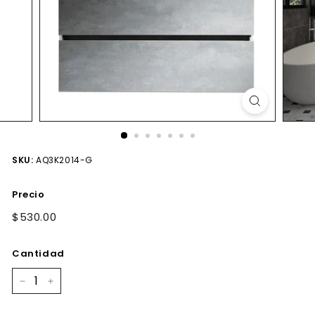
SKU:
AQ3K2014-G
Precio
Precio
$530.00
$530.00
habitual
Cantidad
−
+