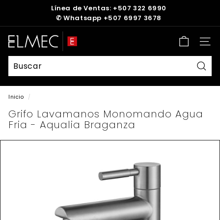
Ir
Línea de Ventas: +507 322 6990
directamente
✆
Whatsapp +507 6997 3678
diapositivas
al
pausa
contenido
E
Nave
L
M
E
Busc
C
Inicio
/
Grifo Lavamanos Monomando Agua
Fria - Aqualia Braganza