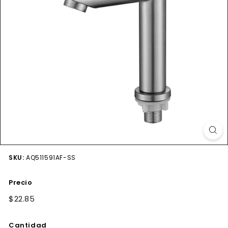
SKU:
AQ511591AF-SS
Precio
Precio
$22.85
$22.85
habitual
Cantidad