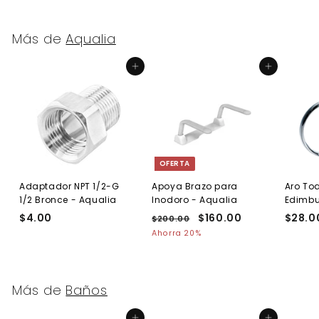
Más de
Aqualia
Agregar al carrito
Agregar al carrito
OFERTA
Adaptador NPT 1/2-G
Apoya Brazo para
Aro Toa
1/2 Bronce - Aqualia
Inodoro - Aqualia
Edimb
$4.00
$
P
P
$160.00
$
$28.0
$200.00
$
r
r
2
4
1
Ahorra 20%
e
0
e
.
6
0
c
c
0
0
.
i
i
0
.
0
o
o
Más de
Baños
0
0
h
d
0
a
e