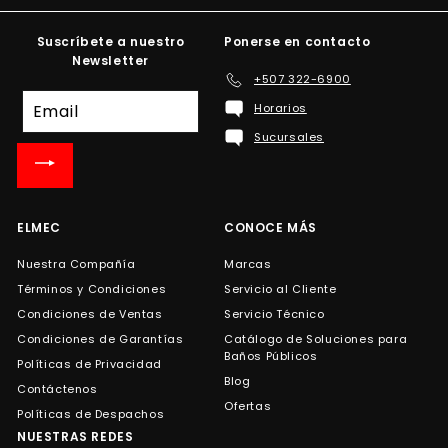
Suscríbete a nuestro
Ponerse en contacto
Newsletter
+507 322-6900
Suscríbete
Horarios
a
Sucursales
nuestra
lista
de
correo
ELMEC
CONOCE MÁS
Nuestra Compañía
Marcas
Términos y Condiciones
Servicio al Cliente
Condiciones de Ventas
Servicio Técnico
Condiciones de Garantías
Catálogo de Soluciones para
Baños Públicos
Políticas de Privacidad
Blog
Contáctenos
Ofertas
Políticas de Despachos
NUESTRAS REDES