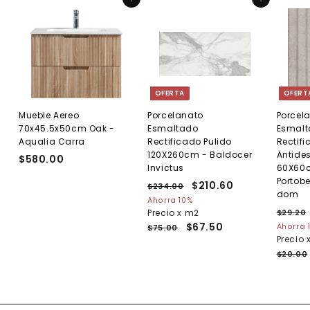
Agregar al carrito
Agregar al carrito
b
o
i
f
t
e
u
r
a
t
l
a
OFERTA
OFERT
Mueble Aereo
Porcelanato
Porcel
70x45.5x50cm Oak -
Esmaltado
Esmal
Aqualia Carra
Rectificado Pulido
Rectif
120X260cm - Baldocer
Antides
$580.00
$
Invictus
60X60c
5
Portobe
P
P
$210.60
$
$234.00
$
8
dom
r
r
2
2
Ahorra 10%
0
e
3
e
P
Precio x m2
$29.20
1
.
4
c
c
r
$67.50
Ahorra 
$75.00
0
0
.
i
i
e
Precio 
.
0
.
0
o
o
c
$20.00
0
6
h
d
i
0
a
e
o
b
o
h
i
f
a