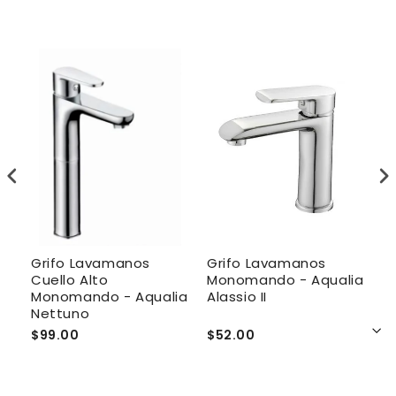
Grifo Lavamanos
Grifo Lavamanos
G
mi
Cuello Alto
Monomando - Aqualia
M
Monomando - Aqualia
Alassio II
C
Nettuno
$99.00
$52.00
$